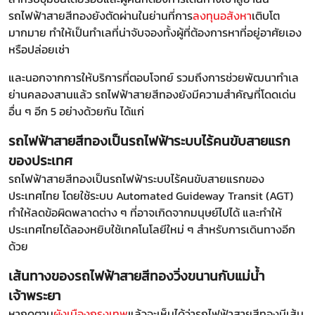
รถไฟฟ้าสายสีทองยังตัดผ่านในย่านที่การ
ลงทุนอสังหา
เติบโต
มากมาย ทำให้เป็นทำเลที่น่าจับจองทั้งผู้ที่ต้องการหาที่อยู่อาศัยเอง
หรือปล่อยเช่า
และนอกจากการให้บริการที่ตอบโจทย์ รวมถึงการช่วยพัฒนาทำเล
ย่านคลองสานแล้ว รถไฟฟ้าสายสีทองยังมีความสำคัญที่โดดเด่น
อื่น ๆ อีก 5 อย่างด้วยกัน ได้แก่
รถไฟฟ้าสายสีทองเป็นรถไฟฟ้าระบบไร้คนขับสายแรก
ของประเทศ
รถไฟฟ้าสายสีทองเป็นรถไฟฟ้าระบบไร้คนขับสายแรกของ
ประเทศไทย โดยใช้ระบบ Automated Guideway Transit (AGT)
ทำให้ลดข้อผิดพลาดต่าง ๆ ที่อาจเกิดจากมนุษย์ไปได้ และทำให้
ประเทศไทยได้ลองหยิบใช้เทคโนโลยีใหม่ ๆ สำหรับการเดินทางอีก
ด้วย
เส้นทางของรถไฟฟ้าสายสีทองวิ่งขนานกับแม่น้ำ
เจ้าพระยา
หากดูตาม
ผังเมืองกรุงเทพ
แล้วจะเห็นได้ว่ารถไฟฟ้าสายสีทองมีเส้น