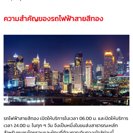
ความสำคัญของรถไฟฟ้าสายสีทอง
รถไฟฟ้าสายสีทอง เปิดให้บริการในเวลา 06.00 น. และปิดให้บริการ
เวลา 24.00 น. ในทุก ๆ วัน จึงเป็นหนึ่งในขนส่งสาธารณะหลัก
สำหรับชุมชนโดยรอบและผู้คนที่ต้องการเดินทางเข้าสู่ย่านนี้