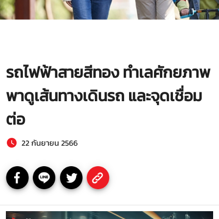
รถไฟฟ้าสายสีทอง ทำเลศักยภาพ
พาดูเส้นทางเดินรถ และจุดเชื่อม
ต่อ
22 กันยายน 2566