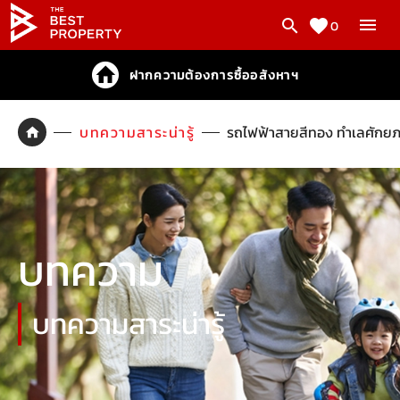
0
ฝากความต้องการซื้ออสังหาฯ
บทความสาระน่ารู้
รถไฟฟ้าสายสีทอง ทำเลศักยภา
บทความ
บทความสาระน่ารู้