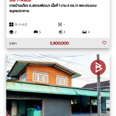
รหัส T-141806
ขายบ้านเดี่ยว ถ.สยามพัฒนา เนื้อที่ 1 งาน 4 ตร.วา พระประแดง
สมุทรปราการ
0-1-4.0
-
2
5
3
4
5,900,000
ราคา