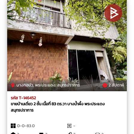
บางกอบัว, พระประแดง, สมุทรปราการ
2 สัปดาห์
รหัส T-146452
ขายบ้านเดี่ยว 2 ชั้น เนื้อที่ 83 ตร.วา บางน้ำผึ้ง พระประแดง
สมุทรปราการ
0-0-83.0
-