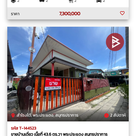
2
2
2
2
7,300,000
ราคา
สำโรงใต้, พระประแดง, สมุทรปราการ
2 สัปดาห์
รหัส T-144523
ขายบ้านเดี่ยว เนื้อที่ 43.6 ตร.วา พระประแดง สมุทรปราการ