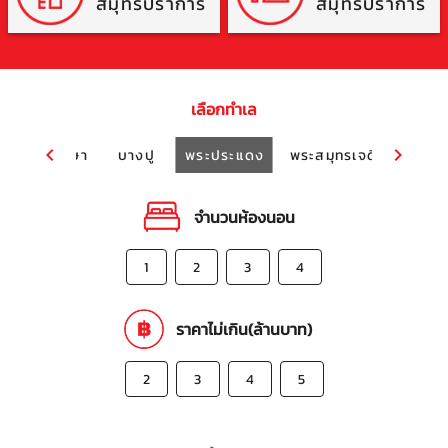
สมุทรปราการ
สมุทรปราการ
เลือกทำเล
ด
แพรกษา
บางปู
พระประแดง
พระสมุทรเจดีย์
แบริ่
จำนวนห้องนอน
1
2
3
4
ราคาไม่เกิน(ล้านบาท)
2
3
4
5