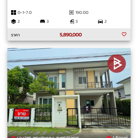
0-1-7.0
190.00
2
3
3
2
5,890,000
ราคา
บางจาก, พระประแดง, สมุทรปราการ
1 สัปดาห์