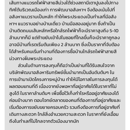
เส้นทางแนวรถไฟฟ้าสายสีม่วงใต้ช่วงสถานีเตาปูนลงไปทาง
ทิศใต้บริเวณเมืองเก่า การพัฒนาอสังหาฯ จึงต้องเน้นไปที่
อสังหาแนวราบเป็นหลัก ทำให้พระประแดงเป็นทำเลที่มีอสัง
หาฯ แนวราบอย่างบ้านเดี่ยว บ้านมือสองอยู่มาก ซึ่งถ้าเป็น
บ้านติดถนนเส้นหลักหรือใกล้รถไฟฟ้าก็จะมีราคาสูงถึง 5-10
ล้านบาทก็มี แต่ถ้าขยับเข้าไปในซอยที่ไกลขึ้นก็จะมีราคาถูกลง
อาจมีบ้านที่เรตเริ่มต้นเพียง 2 ล้านบาท ซึ่งเป็นราคาที่จับต้อง
ได้สำหรับคนเริ่มทำงานที่ต้องการซื้อบ้านใกล้รถไฟฟ้าสายสี
ม่วงทางฝั่งพระประแดง
ส่วนในด้านการลงทุนก็ถือว่าเป็นย่านที่ได้รับสนใจจาก
บริษัทพัฒนาอสังหาริมทรัพย์ชั้นนำมากเป็นอันดับต้นๆ ใน
การเข้ามาเปิดโครงการหมู่บ้าน ทำให้มีโอกาสในการลงทุนได้
ผลตอบแทนที่ดี เนื่องจากยังพอหาที่อยู่อาศัยได้ในราคาที่ไม่
สูงได้ ในราคาล้านต้นๆ เพื่อซื้อไว้เก็งกำไรหรืออยู่อาศัยเองได้
ค่อนข้างมาก ตอบโจทย์ตลาดของคนที่ต้องการที่อยู่อาศัยและ
เริ่มต้องการขยับขยายครอบครัว รวมถึงต้องการที่อยู่อาศัยที่
เดินทางสะดวก ใกล้สิ่งอำนวยความสะดวก ในราคาที่ยังเอื้อม
ถึงในทำเลที่ไม่ไกลจากตัวเมืองมากนัก