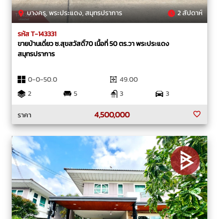
บางครุ, พระประแดง, สมุทรปราการ
2 สัปดาห์
รหัส T-143331
ขายบ้านเดี่ยว ซ.สุขสวัสดิ์70 เนื้อที่ 50 ตร.วา พระประแดง
สมุทรปราการ
0-0-50.0
49.00
2
5
3
3
4,500,000
ราคา