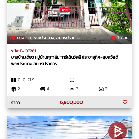
บางจาก, พระประแดง, สมุทรปราการ
1 เดือน
รหัส T-137261
ขายบ้านเดี่ยว หมู่บ้านศุภาลัย การ์เด้นวิลล์ ประชาอุทิศ-สุขสวัสดิ์
พระประแดง สมุทรปราการ
0-0-71.9
-
2
4
3
2
6,800,000
ราคา