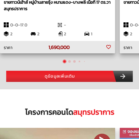
ขายทาวน์เฮ้าส์ หมู่บ้านสายรุ้ง หนามแดง-บางพลี เนื้อที่ 17 ตร.วา
ขายทาวน์
สมุทรปราการ
0-0-17.0
-
0-0-
2
2
2
1
2
1,690,000
ราคา
ราคา
ดูข้อมูลเพิ่มเติม
โครงการคอนโด
สมุทรปราการ