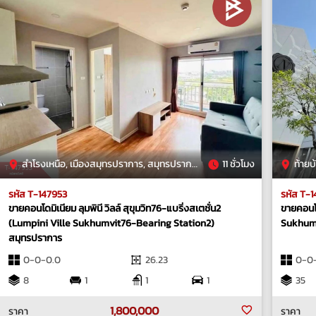
สำโรงเหนือ, เมืองสมุทรปราการ, สมุทรปราการ
11 ชั่วโมง
ท้ายบ
รหัส T-147953
รหัส T-1
ขายคอนโดมิเนียม ลุมพินี วิลล์ สุขุมวิท76-แบริ่งสเตชั่น2
ขายคอนโด
(Lumpini Ville Sukhumvit76-Bearing Station2)
Sukhumv
สมุทรปราการ
0-0-0.0
26.23
0-0
8
1
1
1
35
1,800,000
ราคา
ราคา