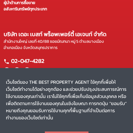
ผู้นำด้านการซื้อขาย
อสังหาริมทรัพย์ทุกประเภท
บริษัท เดอะ เบสท์ พร็อพเพอร์ตี้ เอเจนท์ จำกัด
สำนักงานใหญ่ เลขที่ 40/88 ซอยมัณฑนา หมู่ 5 ตำบลบางเมือง
อำเภอเมือง จังหวัดสมุทรปราการ
02-047-4282
เว็บไซต์ของ THE BEST PROPERTY AGENT ใช้คุกกี้เพื่อให้
เว็บไซต์ทำงานได้อย่างถูกต้อง และช่วยปรับปรุงประสบการณ์การ
แผนผังเว็บไซต์
ใช้งานของคุณเท่านั้น เราไม่ใช้คุกกี้เพื่อเก็บข้อมูลส่วนบุคคล หรือ
หน้าหลัก
บริการของเรา
เพื่อติดตามการใช้งานของคุณในเชิงโฆษณา การกดปุ่ม “ยอมรับ”
ขาย
ผลงานของเรา
หมายถึงคุณยอมรับการใช้งานคุกกี้พื้นฐานที่จำเป็นต่อการ
เช่า
รีวิว
ทำงานของเว็บไซต์เท่านั้น
ค้นหาตัวแทน
สาระน่ารู้
CHAT
Privacy Policy
Terms and Conditions