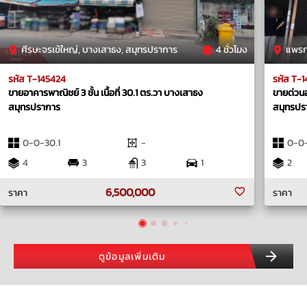
ศีรษะจรเข้ใหญ่, บางเสาธง, สมุทรปราการ
4 ชั่วโมง
แพรกษ
รหัส T-145424
รหัส T-
ขายอาคารพาณิชย์ 3 ชั้น เนื้อที่ 30.1 ตร.วา บางเสาธง
ขายด่วน​อ
สมุทรปราการ
สมุทรปร
0-0-30.1
-
0-0
4
3
3
1
2
6,500,000
ราคา
ราคา
ดูข้อมูลเพิ่มเติม