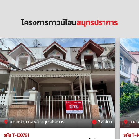
โครงการทาวน์โฮม
สมุทรปราการ
บางแก้ว, บางพลี, สมุทรปราการ
7 ชั่วโมง
บางเพ
รหัส T-138791
รหัส T-1