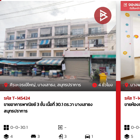
ศีรษะจรเข้ใหญ่, บางเสาธง, สมุทรปราการ
4 ชั่วโมง
บางพล
รหัส T-145424
รหัส T-
ขายอาคารพาณิชย์ 3 ชั้น เนื้อที่ 30.1 ตร.วา บางเสาธง
ขายห้องช
สมุทรปราการ
0-0-30.1
-
0-0
4
3
3
1
5