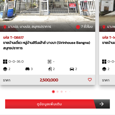
บางบ่อ, บางบ่อ, สมุทรปราการ
7 ชั่วโมง
บางพล
รหัส T-136617
รหัส T-
ขายบ้านเดี่ยว หมู่บ้านสิรีนเฮ้าส์ บางนา (Sirinhouse Bangna)
ขายบ้านเ
สมุทรปราการ
0-0-36.0
-
0-0-
2
3
2
2
2
2,500,000
ราคา
ราคา
ดูข้อมูลเพิ่มเติม