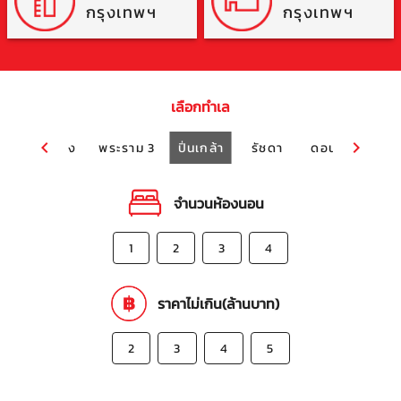
กรุงเทพฯ
กรุงเทพฯ
เลือกทำเล
ง
พระโขนง
พระราม 3
ปิ่นเกล้า
รัชดา
ดอนเมือง
ป
จำนวนห้องนอน
1
2
3
4
ราคาไม่เกิน(ล้านบาท)
2
3
4
5