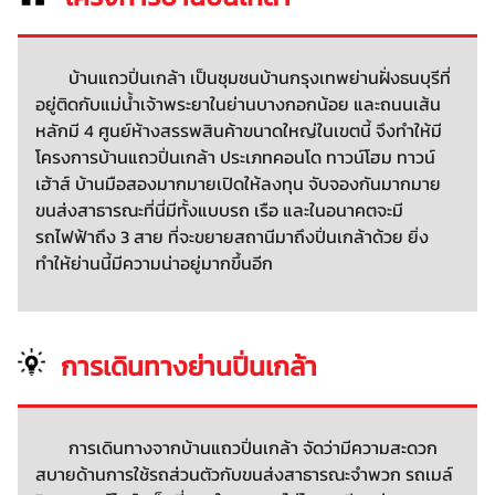
บ้านแถวปิ่นเกล้า เป็นชุมชนบ้านกรุงเทพย่านฝั่งธนบุรีที่
อยู่ติดกับแม่น้ำเจ้าพระยาในย่านบางกอกน้อย และถนนเส้น
หลักมี 4 ศูนย์ห้างสรรพสินค้าขนาดใหญ่ในเขตนี้ จึงทำให้มี
โครงการบ้านแถวปิ่นเกล้า ประเภทคอนโด ทาวน์โฮม ทาวน์
เฮ้าส์ บ้านมือสองมากมายเปิดให้ลงทุน จับจองกันมากมาย
ขนส่งสาธารณะที่นี่มีทั้งแบบรถ เรือ และในอนาคตจะมี
รถไฟฟ้าถึง 3 สาย ที่จะขยายสถานีมาถึงปิ่นเกล้าด้วย ยิ่ง
ทำให้ย่านนี้มีความน่าอยู่มากขึ้นอีก
การเดินทางย่านปิ่นเกล้า
การเดินทางจากบ้านแถวปิ่นเกล้า จัดว่ามีความสะดวก
สบายด้านการใช้รถส่วนตัวกับขนส่งสาธารณะจำพวก รถเมล์