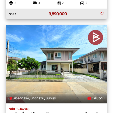
2
3
2
2
3,890,000
ราคา
ศาลากลาง, บางกรวย, นนทบุรี
1 สัปดาห์
รหัส T-142145