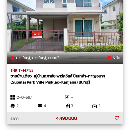
บางใหญ่, บางใหญ่, นนทบุรี
5 วัน
รหัส T-147153
ขายบ้านเดี่ยว หมู่บ้านศุภาลัย พาร์ควิลล์ ปิ่นเกล้า-กาญจนาฯ
(Supalai Park Ville Pinklao-Kanjana) นนทบุรี
0-0-59.1
-
2
4
3
2
4,490,000
ราคา