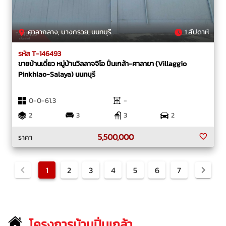
ศาลากลาง, บางกรวย, นนทบุรี
1 สัปดาห์
รหัส T-146493
ขายบ้านเดี่ยว หมู่บ้านวิลลาจจิโอ ปิ่นเกล้า-ศาลายา (Villaggio
Pinkhlao-Salaya) นนทบุรี
0-0-61.3
-
2
3
3
2
5,500,000
ราคา
1
2
3
4
5
6
7
โครงการบ้านปิ่นเกล้า