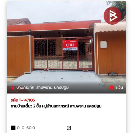
บางกระทึก, สามพราน, นครปฐม
5 วัน
รหัส T-147105
ขายบ้านเดี่ยว 2 ชั้น หมู่บ้านลดาภรณ์ สามพราน นครปฐม
0-0-60.0
-