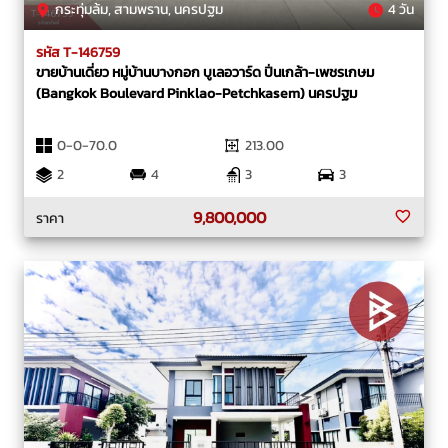
กระทุ่มล้ม, สามพราน, นครปฐม
4 วัน
รหัส T-146759
ขายบ้านเดี่ยว หมู่บ้านบางกอก บูเลอวาร์ด ปิ่นเกล้า-เพชรเกษม
(Bangkok Boulevard Pinklao-Petchkasem) นครปฐม
0-0-70.0
213.00
2
4
3
3
9,800,000
ราคา