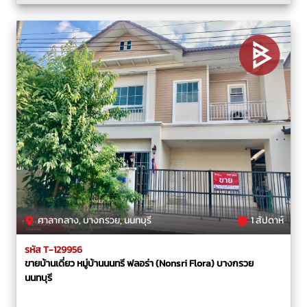
ศาลากลาง, บางกรวย, นนทบุรี
1 สัปดาห์
รหัส T-129956
ขายบ้านเดี่ยว หมู่บ้านนนทรี ฟลอร่า (Nonsri Flora) บางกรวย
นนทบุรี