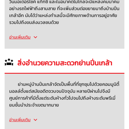
วินมอเตอร์ไซค์ แท็กซี่ และในอนาคตไม่ไกลจะมีแหล่งคมนาคม
อย่างรถไฟฟ้าถึงสามสาย ที่จะเพิ่มส่วนต่อขยายมาถึงบ้านปิ่น
เกล้าอีก นับได้ว่าแหล่งทำเลนี้จะมีศักยภาพด้านการอยู่อาศัย
รวมไปถึงขนส่งมวลชนด้วย
อ่านเพิ่มเติม
สิ่งอำนวยความสะดวกย่านปิ่นเกล้า
ย่านหมู่บ้านปิ่นเกล้าจัดเป็นพื้นที่ที่ชุกชุมไปด้วยคอมมูนิตี้
มอลล์ตั้งแต่สมัยอดีตจวบจนปัจจุบัน หลายปีผ่านไปจึงมี
ศูนย์การค้าที่มีตั้งแต่ระดับห้างทั่วไปจนไปถึงห้างระดับพรีเมี่
ยมชั้นนำประจำเขตมากมาย
อ่านเพิ่มเติม