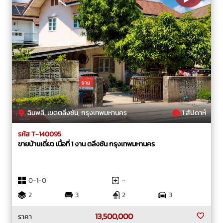
ฉิมพลี, เขตตลิ่งชัน, กรุงเทพมหานคร
1 สัปดาห์
รหัส T-140095
ขายบ้านเดี่ยว เนื้อที่ 1 งาน ตลิ่งชัน กรุงเทพมหานคร
0-1-0
-
2
3
2
3
13,500,000
ราคา