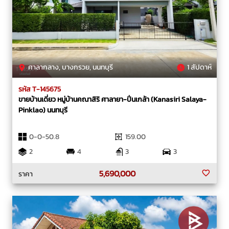
ศาลากลาง, บางกรวย, นนทบุรี
1 สัปดาห์
รหัส T-145675
ขายบ้านเดี่ยว หมู่บ้านคณาสิริ ศาลายา-ปิ่นเกล้า (Kanasiri Salaya-
Pinklao) นนทบุรี
0-0-50.8
159.00
2
4
3
3
5,690,000
ราคา