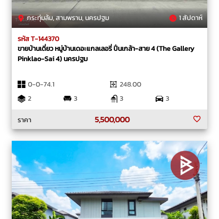
กระทุ่มล้ม, สามพราน, นครปฐม
1 สัปดาห์
รหัส T-144370
ขายบ้านเดี่ยว หมู่บ้านเดอะแกลเลอรี่ ปิ่นเกล้า-สาย 4 (The Gallery
Pinklao-Sai 4) นครปฐม
0-0-74.1
248.00
2
3
3
3
5,500,000
ราคา