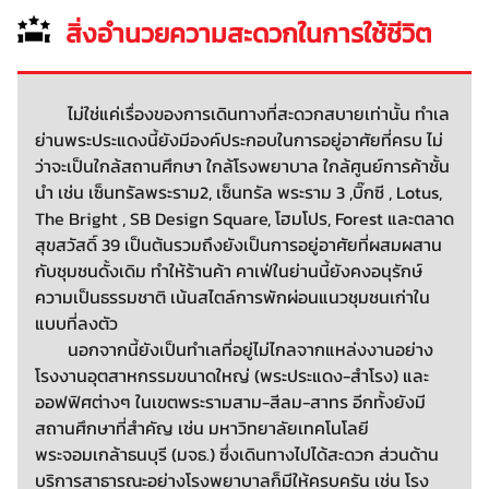
สิ่งอำนวยความสะดวกในการใช้ชีวิต
ไม่ใช่แค่เรื่องของการเดินทางที่สะดวกสบายเท่านั้น ทำเล
ย่านพระประแดงนี้ยังมีองค์ประกอบในการอยู่อาศัยที่ครบ ไม่
ว่าจะเป็นใกล้สถานศึกษา ใกล้โรงพยาบาล ใกล้ศูนย์การค้าชั้น
นำ เช่น เซ็นทรัลพระราม2, เซ็นทรัล พระราม 3 ,บิ๊กซี , Lotus,
The Bright , SB Design Square, โฮมโปร, Forest และตลาด
สุขสวัสดิ์ 39 เป็นต้นรวมถึงยังเป็นการอยู่อาศัยที่ผสมผสาน
กับชุมชนดั้งเดิม ทำให้ร้านค้า คาเฟ่ในย่านนี้ยังคงอนุรักษ์
ความเป็นธรรมชาติ เน้นสไตล์การพักผ่อนแนวชุมชนเก่าใน
แบบที่ลงตัว
นอกจากนี้ยังเป็นทำเลที่อยู่ไม่ไกลจากแหล่งงานอย่าง
โรงงานอุตสาหกรรมขนาดใหญ่ (พระประแดง-สำโรง) และ
ออฟฟิศต่างๆ ในเขตพระรามสาม-สีลม-สาทร อีกทั้งยังมี
สถานศึกษาที่สำคัญ เช่น มหาวิทยาลัยเทคโนโลยี
พระจอมเกล้าธนบุรี (มจธ.) ซึ่งเดินทางไปได้สะดวก ส่วนด้าน
บริการสาธารณะอย่างโรงพยาบาลก็มีให้ครบครัน เช่น โรง