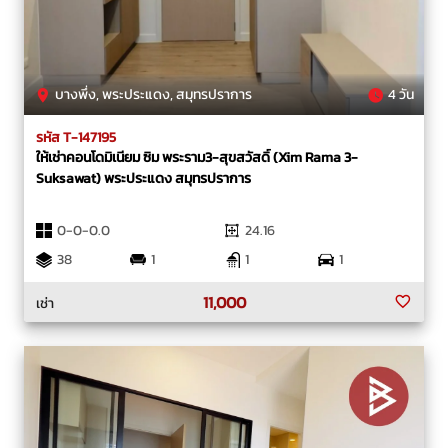
บางพึ่ง, พระประแดง, สมุทรปราการ
4 วัน
รหัส T-147195
ให้เช่าคอนโดมิเนียม ซิม พระราม3-สุขสวัสดิ์ (Xim Rama 3-
Suksawat) พระประแดง สมุทรปราการ
0-0-0.0
24.16
38
1
1
1
11,000
เช่า