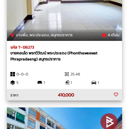
บางพึ่ง, พระประแดง, สมุทรปราการ
4 เดือน
รหัส T-136273
ขายคอนโด พรทวีวัฒน์ พระประแดง (Phonthaweewat
Phrapradaeng) สมุทรปราการ
0-0-0
25.48
5
1
1
1
410,000
ราคา