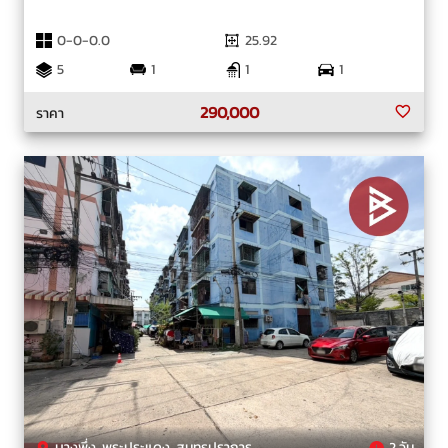
0-0-0.0
25.92
5
1
1
1
290,000
ราคา
บางพึ่ง, พระประแดง, สมุทรปราการ
2 วัน