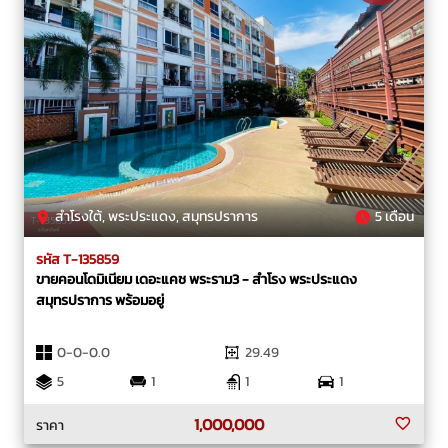
สำโรงใต้, พระประแดง, สมุทรปราการ
5 เดือน
รหัส T-135859
ขายคอนโดมิเนียม เดอะแคช พระราม3 - สำโรง พระประแดง
สมุทรปราการ พร้อมอยู่
0-0-0.0
29.49
5
1
1
1
1,000,000
ราคา