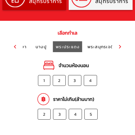
สมุทรปราการ
สมุทรปราการ
เลือกทำเล
ด
แพรกษา
บางปู
พระประแดง
พระสมุทรเจดีย์
แบริ่
จำนวนห้องนอน
1
2
3
4
ราคาไม่เกิน(ล้านบาท)
2
3
4
5