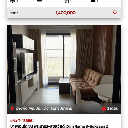
8
1
1
1
1,400,000
ราคา
บางพึ่ง, พระประแดง, สมุทรปราการ
3 เดือน
รหัส T-138864
ขายคอนโด ซิม พระราม3-สุขสวัสดิ์ (Xim Rama 3-Suksawat)