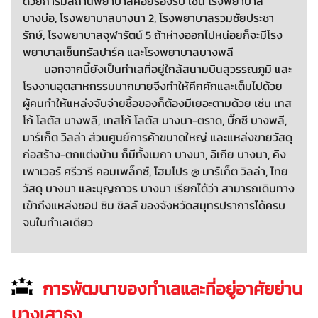
ด้วยการมีสถานพยาบาลคอยรองรับ เช่น โรงพยาบาล
บางบ่อ, โรงพยาบาลบางนา 2, โรงพยาบาลรวมชัยประชา
รักษ์, โรงพยาบาลจุฬารัตน์ 5 ถ้าห่างออกไปหน่อยก็จะมีโรง
พยาบาลเซ็นทรัลปาร์ค และโรงพยาบาลบางพลี
นอกจากนี้ยังเป็นทำเลที่อยู่ใกล้สนามบินสุวรรณภูมิ และ
โรงงานอุตสาหกรรมมากมายจึงทำให้คึกคักและเต็มไปด้วย
ผู้คนทำให้แหล่งจับจ่ายซื้อของก็ต้องมีเยอะตามด้วย เช่น เทส
โก้ โลตัส บางพลี, เทสโก้ โลตัส บางนา-ตราด, บิ๊กซี บางพลี,
มาร์เก็ต วิลล่า ส่วนศูนย์การค้าขนาดใหญ่ และแหล่งขายวัสดุ
ก่อสร้าง-ตกแต่งบ้าน ก็มีทั้งเมกา บางนา, อิเกีย บางนา, คิง
เพาเวอร์ ศรีวารี คอมเพล็กซ์, โฮมโปร @ มาร์เก็ต วิลล่า, ไทย
วัสดุ บางนา และบุญถาวร บางนา เรียกได้ว่า สามารถเดินทาง
เข้าถึงแหล่งชอป ชิม ชิลล์ ของจังหวัดสมุทรปราการได้ครบ
จบในทำเลเดียว
การพัฒนาของทำเลและที่อยู่อาศัยย่าน
บางเสาธง