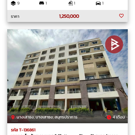
9
1
1
1
1,250,000
ราคา
บางเสาธง, บางเสาธง, สมุทรปราการ
4 เดือน
รหัส T-136861