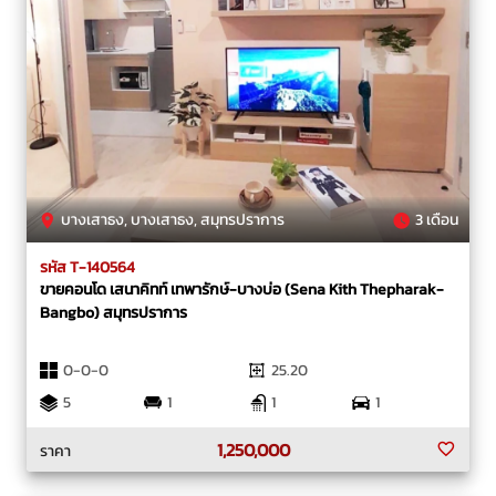
บางเสาธง, บางเสาธง, สมุทรปราการ
3 เดือน
รหัส T-140564
ขายคอนโด เสนาคิทท์ เทพารักษ์-บางบ่อ (Sena Kith Thepharak-
Bangbo) สมุทรปราการ
0-0-0
25.20
5
1
1
1
1,250,000
ราคา