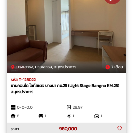
บางเสาธง, บางเสาธง, สมุทรปราการ
7 เดือน
รหัส T-128022
ขายคอนโด ไลท์สเตจ บางนา กม.25 (Light Stage Bangna KM.25)
สมุทรปราการ
0-0-0.0
28.97
8
1
1
1
980,000
ราคา