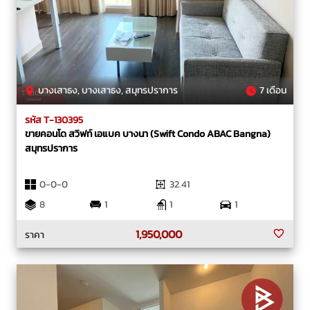
บางเสาธง, บางเสาธง, สมุทรปราการ
7 เดือน
รหัส T-130395
ขายคอนโด สวิฟท์ เอแบค บางนา (Swift Condo ABAC Bangna)
สมุทรปราการ
0-0-0
32.41
8
1
1
1
1,950,000
ราคา