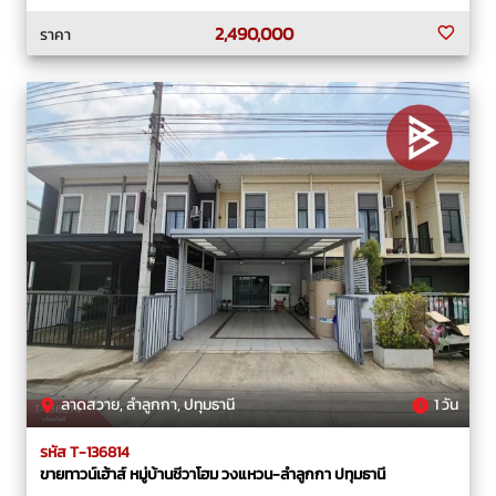
2,490,000
ราคา
ลาดสวาย, ลำลูกกา, ปทุมธานี
1 วัน
รหัส T-136814
ขายทาวน์เฮ้าส์ หมู่บ้านชีวาโฮม วงแหวน-ลำลูกกา ปทุมธานี