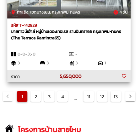
ท่าแร้ง, เขตบางเขน, กรุงเทพมหานคร
4 วัน
รหัส T-142929
ขายทาวน์เฮ้าส์ หมู่บ้านเดอะเทอเรส รามอินทรา65 กรุงเทพมหานคร
(The Terrace Ramintra65)
0-0-35.0
-
3
3
3
1
5,650,000
ราคา
1
2
3
4
11
12
13
...
โครงการบ้านสายไหม