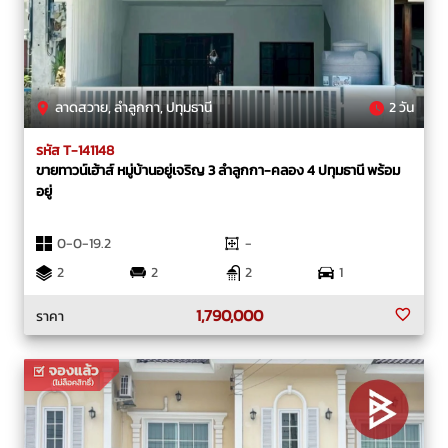
ลาดสวาย, ลำลูกกา, ปทุมธานี
2 วัน
รหัส T-141148
ขายทาวน์เฮ้าส์ หมู่บ้านอยู่เจริญ 3 ลำลูกกา-คลอง 4 ปทุมธานี พร้อม
อยู่
0-0-19.2
-
2
2
2
1
1,790,000
ราคา