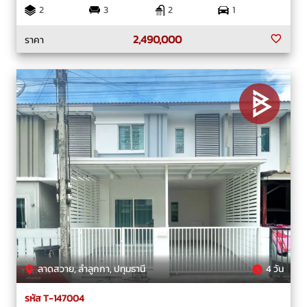
2
3
2
1
2,490,000
ราคา
ลาดสวาย, ลำลูกกา, ปทุมธานี
4 วัน
รหัส T-147004