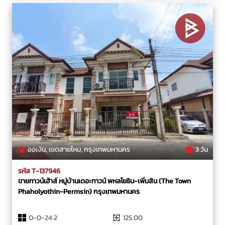
ออเงิน, เขตสายไหม, กรุงเทพมหานคร
3 วัน
รหัส T-137946
ขายทาวน์เฮ้าส์ หมู่บ้านเดอะทาวน์ พหลโยธิน-เพิ่มสิน (The Town
Phaholyothin-Permsin) กรุงเทพมหานคร
0-0-24.2
125.00