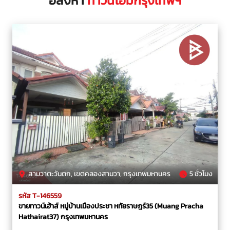
อสังหา
ทาวน์โฮมกรุงเทพฯ
สามวาตะวันตก, เขตคลองสามวา, กรุงเทพมหานคร
5 ชั่วโมง
รหัส T-146559
ขายทาวน์เฮ้าส์ หมู่บ้านเมืองประชา หทัยราษฎร์35 (Muang Pracha
Hathairat37) กรุงเทพมหานคร