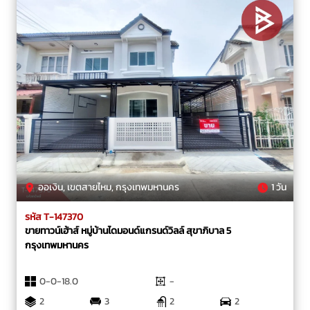
ออเงิน, เขตสายไหม, กรุงเทพมหานคร
1 วัน
รหัส T-147370
ขายทาวน์เฮ้าส์ หมู่บ้านไดมอนด์แกรนด์วิลล์ สุขาภิบาล 5
กรุงเทพมหานคร
0-0-18.0
-
2
3
2
2