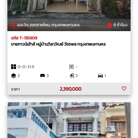
ออเงิน, เขตสายไหม, กรุงเทพมหานคร
8 ชั่วโมง
รหัส T-135909
ขายทาวน์เฮ้าส์ หมู่บ้านวิลาวัณย์ วัชรพล กรุงเทพมหานคร
0-0-21.9
-
2
3
3
1
2,390,000
ราคา