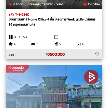
คลองกุ่ม, เขตบึงกุ่ม, กรุงเทพมหานคร
15 ชั่วโมง
รหัส T-147340
ขายทาวน์เฮ้าส์ Home Office 4 ชั้น โครงการ Work @Life นวมินทร์
36 กรุงเทพมหานคร
0-0-35.4
-
4
2
5
4
10,500,000
ราคา