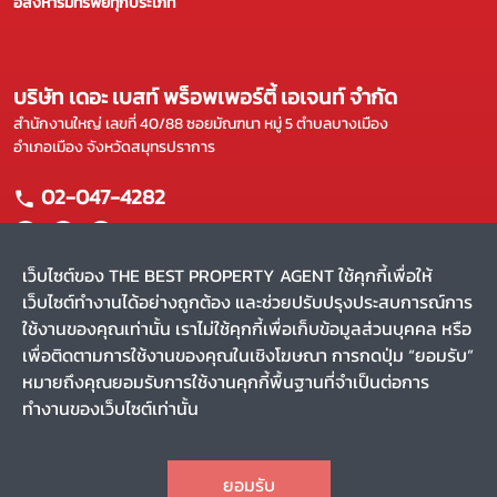
อสังหาริมทรัพย์ทุกประเภท
บริษัท เดอะ เบสท์ พร็อพเพอร์ตี้ เอเจนท์ จำกัด
สำนักงานใหญ่ เลขที่ 40/88 ซอยมัณฑนา หมู่ 5 ตำบลบางเมือง
อำเภอเมือง จังหวัดสมุทรปราการ
02-047-4282
เว็บไซต์ของ THE BEST PROPERTY AGENT ใช้คุกกี้เพื่อให้
เว็บไซต์ทำงานได้อย่างถูกต้อง และช่วยปรับปรุงประสบการณ์การ
แผนผังเว็บไซต์
ใช้งานของคุณเท่านั้น เราไม่ใช้คุกกี้เพื่อเก็บข้อมูลส่วนบุคคล หรือ
หน้าหลัก
บริการของเรา
เพื่อติดตามการใช้งานของคุณในเชิงโฆษณา การกดปุ่ม “ยอมรับ”
ขาย
ผลงานของเรา
หมายถึงคุณยอมรับการใช้งานคุกกี้พื้นฐานที่จำเป็นต่อการ
เช่า
รีวิว
ทำงานของเว็บไซต์เท่านั้น
ค้นหาตัวแทน
สาระน่ารู้
CHAT
Privacy Policy
Terms and Conditions
ยอมรับ