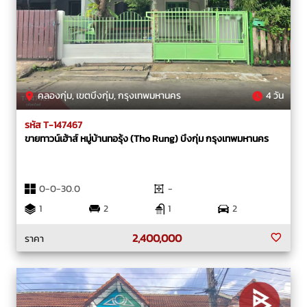
คลองกุ่ม, เขตบึงกุ่ม, กรุงเทพมหานคร
4 วัน
รหัส T-147467
ขายทาวน์เฮ้าส์ หมู่บ้านทอรุ้ง (Tho Rung) บึงกุ่ม กรุงเทพมหานคร
0-0-30.0
-
1
2
1
2
2,400,000
ราคา