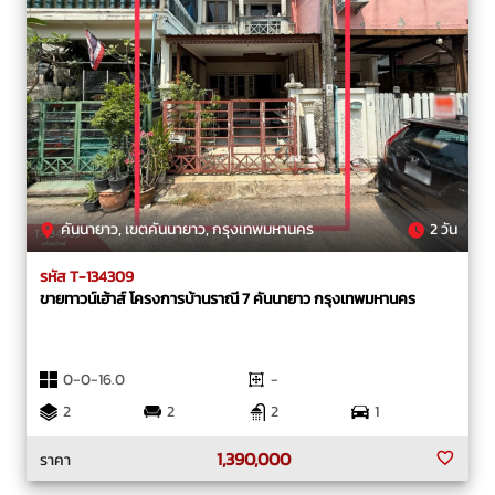
คันนายาว, เขตคันนายาว, กรุงเทพมหานคร
2 วัน
รหัส T-134309
ขายทาวน์เฮ้าส์ โครงการบ้านราณี 7 คันนายาว กรุงเทพมหานคร
0-0-16.0
-
2
2
2
1
1,390,000
ราคา