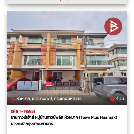
หัวหมาก, เขตบางกะปิ, กรุงเทพมหานคร
4 วัน
รหัส T-145851
ขายทาวน์เฮ้าส์ หมู่บ้านทาวน์พลัส หัวหมาก (Town Plus Huamak)
บางกะปิ กรุงเทพมหานคร