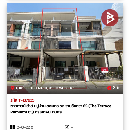
ท่าแร้ง, เขตบางเขน, กรุงเทพมหานคร
2 วัน
รหัส T-137935
ขายทาวน์เฮ้าส์ หมู่บ้านเดอะเทอเรส รามอินทรา 65 (The Terrace
Ramintra 65) กรุงเทพมหานคร
0-0-22.0
-