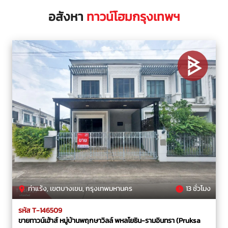
อสังหา
ทาวน์โฮมกรุงเทพฯ
ท่าแร้ง, เขตบางเขน, กรุงเทพมหานคร
13 ชั่วโมง
รหัส T-146509
ขายทาวน์เฮ้าส์ หมู่บ้านพฤกษาวิลล์ พหลโยธิน-รามอินทรา (Pruksa