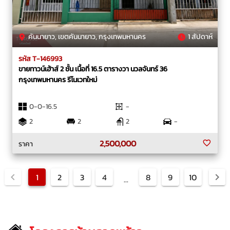
คันนายาว, เขตคันนายาว, กรุงเทพมหานคร
1 สัปดาห์
รหัส T-146993
ขายทาวน์เฮ้าส์ 2 ชั้น เนื้อที่ 16.5 ตารางวา นวลจันทร์ 36
กรุงเทพมหานคร รีโนเวทใหม่
0-0-16.5
-
2
2
2
-
2,500,000
ราคา
1
2
3
4
8
9
10
...