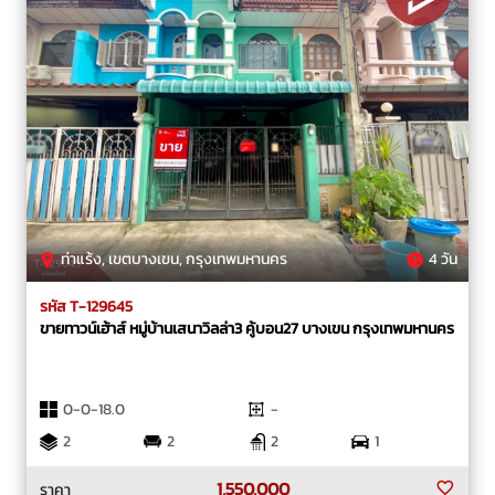
ท่าแร้ง, เขตบางเขน, กรุงเทพมหานคร
4 วัน
รหัส T-129645
ขายทาวน์เฮ้าส์ หมู่บ้านเสนาวิลล่า3 คู้บอน27 บางเขน กรุงเทพมหานคร
0-0-18.0
-
2
2
2
1
1,550,000
ราคา