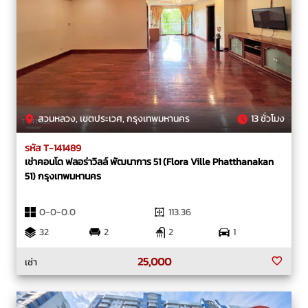
สวนหลวง, เขตประเวศ, กรุงเทพมหานคร
13 ชั่วโมง
รหัส T-141489
เช่าคอนโด ฟลอร่าวิลล์ พัฒนาการ 51 (Flora Ville Phatthanakan
51) กรุงเทพมหานคร
0-0-0.0
113.36
32
2
2
1
25,000
เช่า