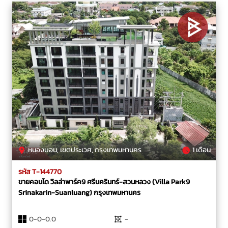
หนองบอน, เขตประเวศ, กรุงเทพมหานคร
1 เดือน
รหัส T-144770
ขายคอนโด วิลล่าพาร์ค9 ศรีนครินทร์-สวนหลวง (Villa Park9
Srinakarin-Suanluang) กรุงเทพมหานคร
0-0-0.0
-