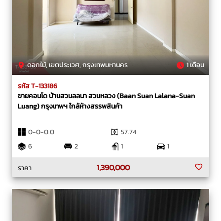
ดอกไม้, เขตประเวศ, กรุงเทพมหานคร
1 เดือน
รหัส T-133186
ขายคอนโด บ้านสวนลลนา สวนหลวง (Baan Suan Lalana-Suan
Luang) กรุงเทพฯ ใกล้ห้างสรรพสินค้า
0-0-0.0
57.74
6
2
1
1
1,390,000
ราคา