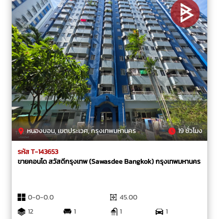
หนองบอน, เขตประเวศ, กรุงเทพมหานคร
19 ชั่วโมง
รหัส T-143653
ขายคอนโด สวัสดีกรุงเทพ (Sawasdee Bangkok) กรุงเทพมหานคร
0-0-0.0
45.00
12
1
1
1