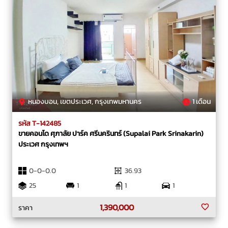
หนองบอน, เขตประเวศ, กรุงเทพมหานคร
1 เดือน
รหัส T-142485
ขายคอนโด ศุภาลัย ปาร์ค ศรีนครินทร์ (Supalai Park Srinakarin)
ประเวศ กรุงเทพฯ
0-0-0.0
36.93
25
1
1
1
1,390,000
ราคา