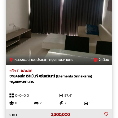
หนองบอน, เขตประเวศ, กรุงเทพมหานคร
2 เดือน
รหัส T-143408
ขายคอนโด อิลีเม้นท์ ศรีนครินทร์ (Elements Srinakarin)
กรุงเทพมหานคร
0-0-0.0
57.41
8
2
2
1
3,300,000
ราคา