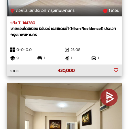
ดอกไม้, เขตประเวศ, กรุงเทพมหานคร
1 เดือน
รหัส T-144380
ขายคอนโดมิเนียม นิรันดร์ เรสซิเดนซ์1 (Niran Residence1) ประเวศ
กรุงเทพมหานคร
0-0-0.0
25.08
9
1
1
1
430,000
ราคา