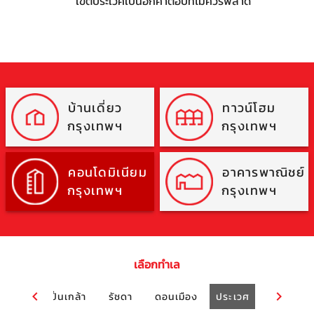
เขตประเวศเป็นอีกคำตอบที่ไม่ควรพลาด
บ้านเดี่ยว
ทาวน์โฮม
กรุงเทพฯ
กรุงเทพฯ
คอนโดมิเนียม
อาคารพาณิชย์
กรุงเทพฯ
กรุงเทพฯ
เลือกทำเล
ะราม 3
ปิ่นเกล้า
รัชดา
ดอนเมือง
ประเวศ