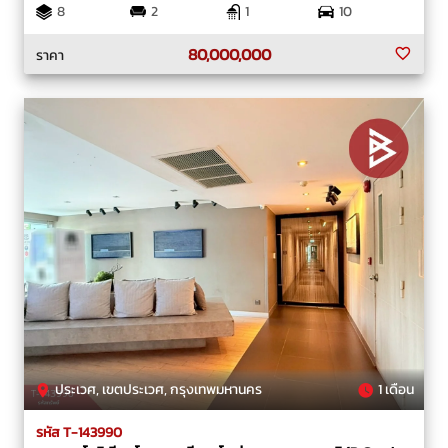
8
2
1
10
80,000,000
ราคา
ประเวศ, เขตประเวศ, กรุงเทพมหานคร
1 เดือน
รหัส T-143990