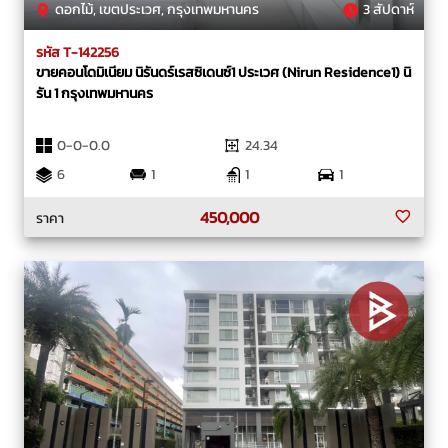
ดอกไม้, เขตประเวศ, กรุงเทพมหานคร
3 สัปดาห์
รหัส T-142256
ขายคอนโดมิเนียม นิรันดร์เรสซิเดนซ์1 ประเวศ (Nirun Residence1) นิ
รัน 1 กรุงเทพมหานคร
0-0-0.0
24.34
6
1
1
1
450,000
ราคา