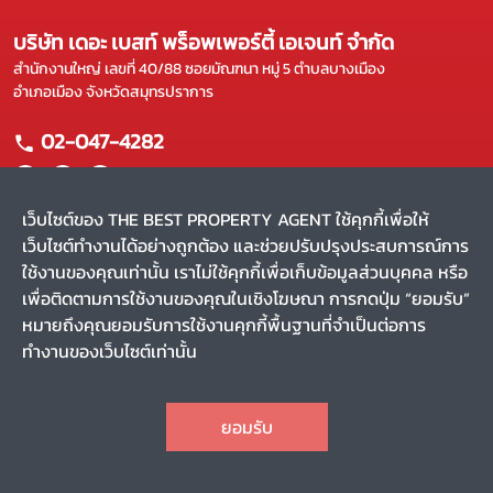
บริษัท เดอะ เบสท์ พร็อพเพอร์ตี้ เอเจนท์ จำกัด
สำนักงานใหญ่ เลขที่ 40/88 ซอยมัณฑนา หมู่ 5 ตำบลบางเมือง
อำเภอเมือง จังหวัดสมุทรปราการ
02-047-4282
เว็บไซต์ของ THE BEST PROPERTY AGENT ใช้คุกกี้เพื่อให้
เว็บไซต์ทำงานได้อย่างถูกต้อง และช่วยปรับปรุงประสบการณ์การ
แผนผังเว็บไซต์
ใช้งานของคุณเท่านั้น เราไม่ใช้คุกกี้เพื่อเก็บข้อมูลส่วนบุคคล หรือ
หน้าหลัก
บริการของเรา
เพื่อติดตามการใช้งานของคุณในเชิงโฆษณา การกดปุ่ม “ยอมรับ”
ขาย
ผลงานของเรา
หมายถึงคุณยอมรับการใช้งานคุกกี้พื้นฐานที่จำเป็นต่อการ
เช่า
รีวิว
ทำงานของเว็บไซต์เท่านั้น
ค้นหาตัวแทน
สาระน่ารู้
CHAT
Privacy Policy
Terms and Conditions
ยอมรับ
สงวนลิขสิทธิ์ พ.ศ. 2569 บริษัท เดอะ เบสท์ พร็อพเพอร์ตี้ เอเจนท์
TOP
จำกัด
(v.2.1.56)