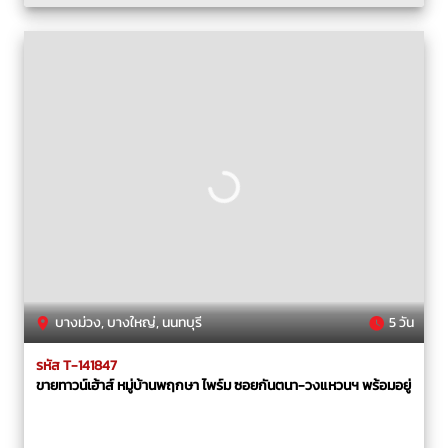
บางม่วง, บางใหญ่, นนทบุรี
5 วัน
รหัส T-141847
ขายทาวน์เฮ้าส์ หมู่บ้านพฤกษา ไพร์ม ซอยกันตนา-วงแหวนฯ พร้อมอยู่