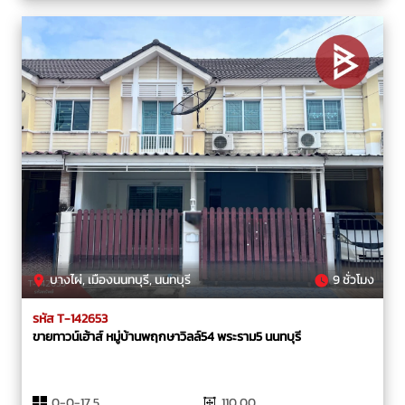
บางไผ่, เมืองนนทบุรี, นนทบุรี
9 ชั่วโมง
รหัส T-142653
ขายทาวน์เฮ้าส์ หมู่บ้านพฤกษาวิลล์54 พระราม5 นนทบุรี
0-0-17.5
110.00