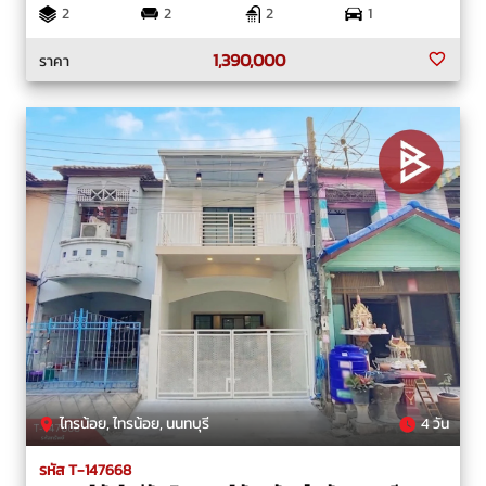
2
2
2
1
1,390,000
ราคา
ไทรน้อย, ไทรน้อย, นนทบุรี
4 วัน
รหัส T-147668