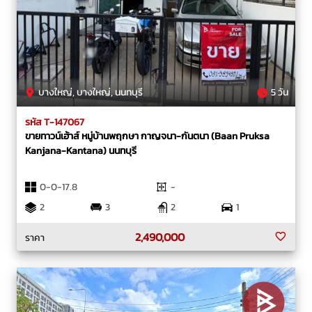
บางใหญ่, บางใหญ่, นนทบุรี
5 วัน
รหัส T-147067
ขายทาวน์เฮ้าส์ หมู่บ้านพฤกษา กาญจนา-กันตนา (Baan Pruksa
Kanjana-Kantana) นนทบุรี
0-0-17.8
-
2
3
2
1
2,490,000
ราคา