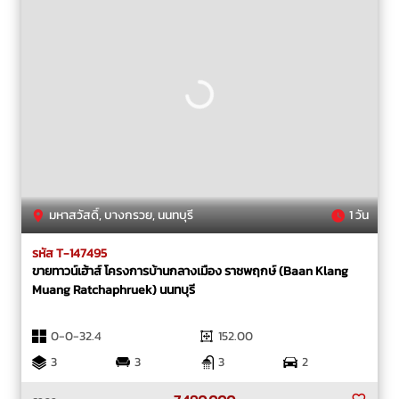
มหาสวัสดิ์, บางกรวย, นนทบุรี
1 วัน
รหัส T-147495
ขายทาวน์เฮ้าส์ โครงการบ้านกลางเมือง ราชพฤกษ์ (Baan Klang
Muang Ratchaphruek) นนทบุรี
0-0-32.4
152.00
3
3
3
2