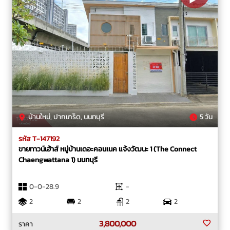
บ้านใหม่, ปากเกร็ด, นนทบุรี
5 วัน
รหัส T-147192
ขายทาวน์เฮ้าส์ หมู่บ้านเดอะคอนเนค แจ้งวัฒนะ 1 (The Connect
Chaengwattana 1) นนทบุรี
0-0-28.9
-
2
2
2
2
3,800,000
ราคา