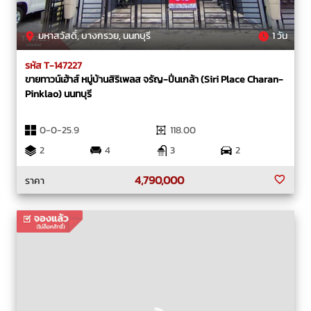
มหาสวัสดิ์, บางกรวย, นนทบุรี
1 วัน
รหัส T-147227
ขายทาวน์เฮ้าส์ หมู่บ้านสิริเพลส จรัญ-ปิ่นเกล้า (Siri Place Charan-
Pinklao) นนทบุรี
0-0-25.9
118.00
2
4
3
2
4,790,000
ราคา