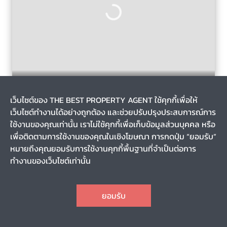
พิมลราช, บางบัวทอง, นนทบุรี
5 วัน
เว็บไซต์ของ THE BEST PROPERTY AGENT ใช้คุกกี้เพื่อให้
รหัส T-138255
เว็บไซต์ทำงานได้อย่างถูกต้อง และช่วยปรับปรุงประสบการณ์การ
ขายทาวน์เฮ้าส์ หมู่บ้านโมดิวิลล่า ชัยพฤกษ์ (Modi Villa
Chaiyaphruek) นนทบุรี
ใช้งานของคุณเท่านั้น เราไม่ใช้คุกกี้เพื่อเก็บข้อมูลส่วนบุคคล หรือ
เพื่อติดตามการใช้งานของคุณในเชิงโฆษณา การกดปุ่ม “ยอมรับ”
หมายถึงคุณยอมรับการใช้งานคุกกี้พื้นฐานที่จำเป็นต่อการ
0-0-27.4
117.00
ทำงานของเว็บไซต์เท่านั้น
2
3
2
2
CHAT
2,999,000
ราคา
ยอมรับ
TOP
1
2
3
4
11
12
13
...