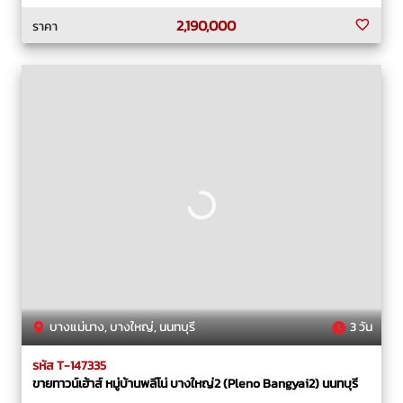
2,190,000
ราคา
บางแม่นาง, บางใหญ่, นนทบุรี
3 วัน
รหัส T-147335
ขายทาวน์เฮ้าส์ หมู่บ้านพลีโน่ บางใหญ่2 (Pleno Bangyai2) นนทบุรี