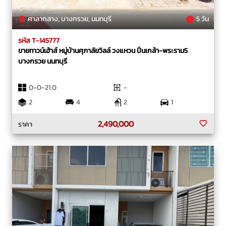
ศาลากลาง, บางกรวย, นนทบุรี
5 วัน
รหัส T-145777
ขายทาวน์เฮ้าส์ หมู่บ้านศุภาลัยวิลล์ วงแหวน ปิ่นเกล้า-พระราม5
บางกรวย นนทบุรี
0-0-21.0
-
2
4
2
1
2,490,000
ราคา