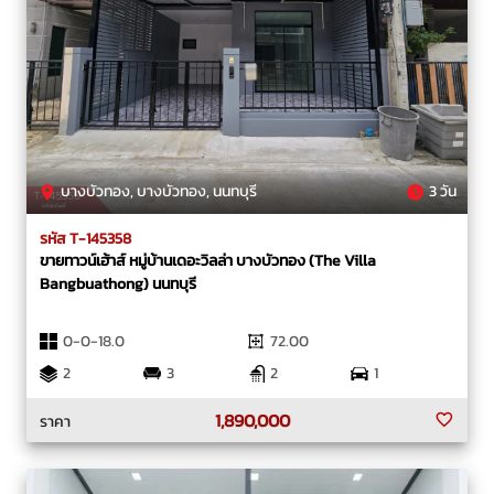
บางบัวทอง, บางบัวทอง, นนทบุรี
3 วัน
รหัส T-145358
ขายทาวน์เฮ้าส์ หมู่บ้านเดอะวิลล่า บางบัวทอง (The Villa
Bangbuathong) นนทบุรี
0-0-18.0
72.00
2
3
2
1
1,890,000
ราคา