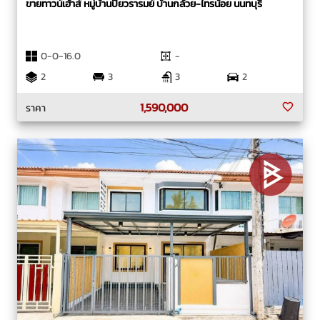
ขายทาวน์เฮ้าส์ หมู่บ้านปิยวรารมย์ บ้านกล้วย-ไทรน้อย นนทบุรี
0-0-16.0
-
2
3
3
2
1,590,000
ราคา