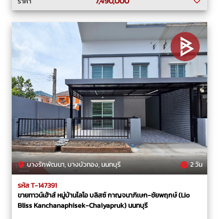
7,490,000
ราคา
บางรักพัฒนา, บางบัวทอง, นนทบุรี
2 วัน
รหัส T-147391
ขายทาวน์เฮ้าส์ หมู่บ้านไลโอ บลิสซ์ กาญจนาภิเษก-ชัยพฤกษ์ (Lio
Bliss Kanchanaphisek-Chaiyapruk) นนทบุรี