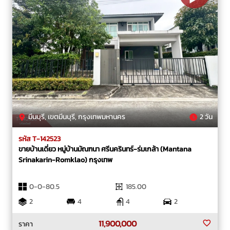
มีนบุรี, เขตมีนบุรี, กรุงเทพมหานคร
2 วัน
รหัส T-142523
ขายบ้านเดี่ยว หมู่บ้านมัณฑนา ศรีนครินทร์-ร่มเกล้า (Mantana
Srinakarin-Romklao) กรุงเทพ
0-0-80.5
185.00
2
4
4
2
11,900,000
ราคา