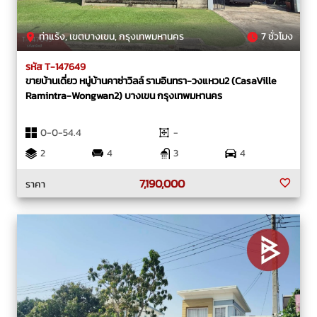
ท่าแร้ง, เขตบางเขน, กรุงเทพมหานคร
7 ชั่วโมง
รหัส T-147649
ขายบ้านเดี่ยว หมู่บ้านคาซ่าวิลล์ รามอินทรา-วงแหวน2 (CasaVille
Ramintra-Wongwan2) บางเขน กรุงเทพมหานคร
0-0-54.4
-
2
4
3
4
7,190,000
ราคา