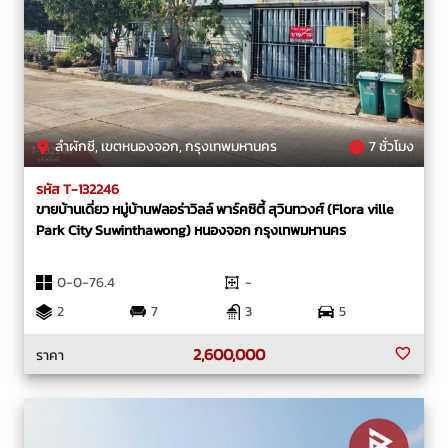
ลำผักชี, เขตหนองจอก, กรุงเทพมหานคร
7 ชั่วโมง
รหัส T-132246
ขายบ้านเดี่ยว หมู่บ้านฟลอร่าวิลล์ พาร์คซิตี้ สุวินทวงศ์ (Flora ville
Park City Suwinthawong) หนองจอก กรุงเทพมหานคร
0-0-76.4
-
2
7
3
5
2,600,000
ราคา