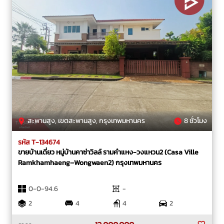
สะพานสูง, เขตสะพานสูง, กรุงเทพมหานคร
8 ชั่วโมง
รหัส T-134674
ขายบ้านเดี่ยว หมู่บ้านคาซ่าวิลล์ รามคำแหง-วงแหวน2 (Casa Ville
Ramkhamhaeng–Wongwaen2) กรุงเทพมหานคร
0-0-94.6
-
2
4
4
2