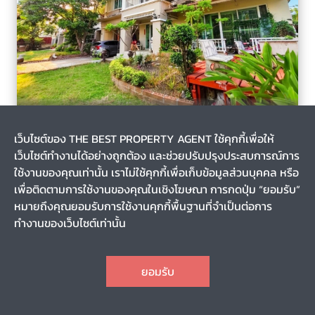
หลักสอง, เขตบางแค, กรุงเทพมหานคร
2 วัน
เว็บไซต์ของ THE BEST PROPERTY AGENT ใช้คุกกี้เพื่อให้
รหัส T-136010
เว็บไซต์ทำงานได้อย่างถูกต้อง และช่วยปรับปรุงประสบการณ์การ
ขายบ้านเดี่ยวสุดหรู หมู่บ้านเดอะวอเตอร์ เฮ้าส์ บางแค (The
Waterhouse Bangkhae) กรุงเทพฯ
ใช้งานของคุณเท่านั้น เราไม่ใช้คุกกี้เพื่อเก็บข้อมูลส่วนบุคคล หรือ
เพื่อติดตามการใช้งานของคุณในเชิงโฆษณา การกดปุ่ม “ยอมรับ”
หมายถึงคุณยอมรับการใช้งานคุกกี้พื้นฐานที่จำเป็นต่อการ
0-2-66.2
-
ทำงานของเว็บไซต์เท่านั้น
2
12
9
8
CHAT
24,500,000
ราคา
ยอมรับ
TOP
1
2
3
4
10
11
12
...