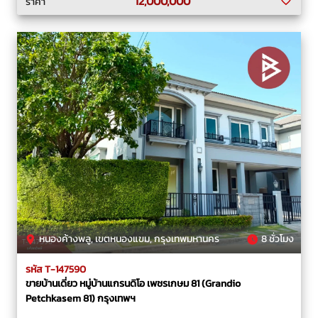
12,000,000
ราคา
หนองค้างพลู, เขตหนองแขม, กรุงเทพมหานคร
8 ชั่วโมง
รหัส T-147590
ขายบ้านเดี่ยว หมู่บ้านแกรนดิโอ เพชรเกษม 81 (Grandio
Petchkasem 81) กรุงเทพฯ