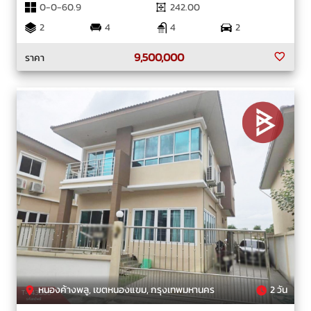
0-0-60.9
242.00
2
4
4
2
9,500,000
ราคา
หนองค้างพลู, เขตหนองแขม, กรุงเทพมหานคร
2 วัน