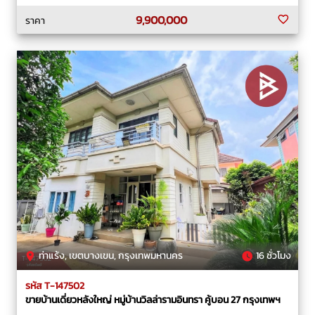
9,900,000
ราคา
ท่าแร้ง, เขตบางเขน, กรุงเทพมหานคร
16 ชั่วโมง
รหัส T-147502
ขายบ้านเดี่ยวหลังใหญ่ หมู่บ้านวิลล่ารามอินทรา คู้บอน 27 กรุงเทพฯ