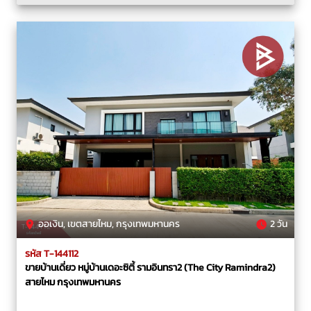
ออเงิน, เขตสายไหม, กรุงเทพมหานคร
2 วัน
รหัส T-144112
ขายบ้านเดี่ยว หมู่บ้านเดอะซิตี้ รามอินทรา2 (The City Ramindra2)
สายไหม กรุงเทพมหานคร