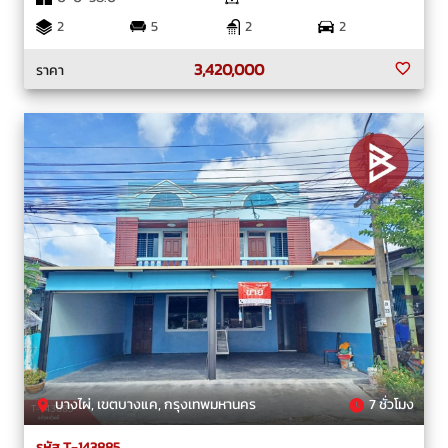
2
5
2
2
3,420,000
ราคา
บางไผ่, เขตบางแค, กรุงเทพมหานคร
7 ชั่วโมง
รหัส T-143885