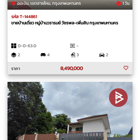
ออเงิน, เขตสายไหม, กรุงเทพมหานคร
1 วัน
รหัส T-144861
ขายบ้านเดี่ยว หมู่บ้านวรารมย์ วัชรพล-เพิ่มสิน กรุงเทพมหานคร
0-0-63.0
-
2
4
3
2
8,490,000
ราคา