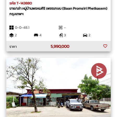
รหัส T-143880
ขาย/เช่า หมู่บ้านพรหมศิริ เพชรเกษม (Baan Promsiri Phetkasem)
กรุงเทพฯ
0-0-48.1
-
2
4
3
2
5,990,000
ราคา