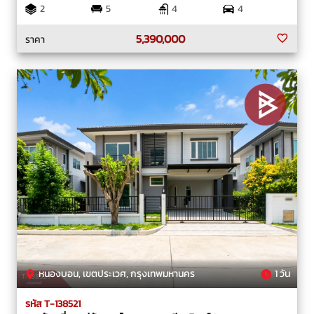
2
5
4
4
5,390,000
ราคา
หนองบอน, เขตประเวศ, กรุงเทพมหานคร
1 วัน
รหัส T-138521