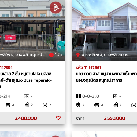
ลีใหญ่, บางพลี, สมุทรปราการ
1 วัน
บางพลีใหญ่, บางพลี, สมุทรปราการ
-147554
รหัส T-147861
เฮ้าส์ 2 ชั้น หมู่บ้านไลโอ บลิสซ์
ขายทาวน์เฮ้าส์ หมู่บ้านพนาสนธิ์ เทพา
ษ์-ตำหรุ (Lio Bliss Teparak-
ซอยจตุรมิตร สมุทรปราการ
)
-21.4
-
0-0-31.0
-
4
2
2
2
4
2
2,400,000
2,550,000
ราคา