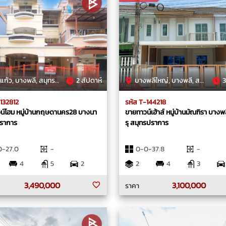
้ว, บางพลี, สมุทรปราการ
2 สัปดาห์
บางพลีใหญ่, บางพลี, สมุทรปราการ
3
-132812
รหัส T-144218
น์โฮม หมู่บ้านกฤษดานคร28 บางนา
ขายทาวน์เฮ้าส์ หมู่บ้านมัณฑิรา บาง
ราการ
รุ สมุทรปราการ
0-27.0
-
0-0-37.8
-
4
5
2
2
4
3
3,490,000
3,100,000
ราคา