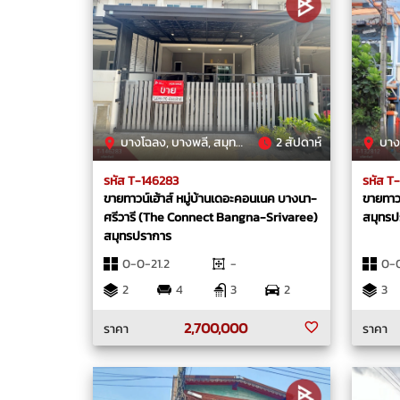
บางโฉลง, บางพลี, สมุทรปราการ
2 สัปดาห์
บางแก
รหัส T-146283
รหัส T
ขายทาวน์เฮ้าส์ หมู่บ้านเดอะคอนเนค บางนา-
ขายทาว
ศรีวารี (The Connect Bangna-Srivaree)
สมุทรป
สมุทรปราการ
0-0-21.2
-
0-
2
4
3
2
3
2,700,000
ราคา
ราคา