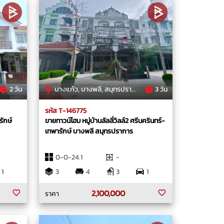
2 วัน
บางแก้ว, บางพลี, สมุทรปราการ
3 วัน
รหัส T-146775
รักษ์
ขายทาวน์โฮม หมู่บ้านลัลลี่วิลล์2 ศรีนครินทร์-
เทพารักษ์ บางพลี สมุทรปราการ
0-0-24.1
-
1
3
4
3
1
2,100,000
ราคา