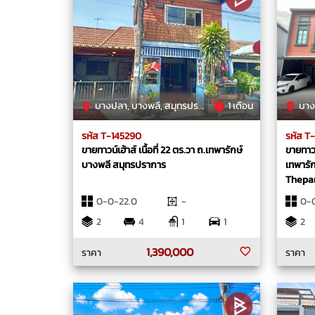
บางปลา, บางพลี, สมุทรปราการ
1 เดือน
บางพล
รหัส T-145290
รหัส T-
ขายทาวน์เฮ้าส์ เนื้อที่ 22 ตร.วา ถ.เทพารักษ์
ขายทาวน
บางพลี สมุทรปราการ
เทพารั
Thepar
0-0-22.0
-
0-0
2
4
1
1
2
1,390,000
ราคา
ราคา