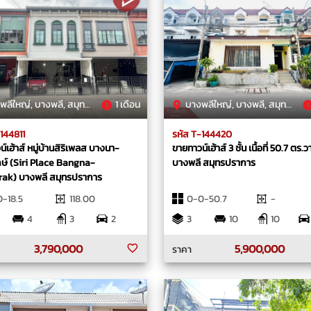
ีใหญ่, บางพลี, สมุทรปราการ
1 เดือน
บางพลีใหญ่, บางพลี, สมุทรปราการ
144811
รหัส T-144420
์เฮ้าส์ หมู่บ้านสิริเพลส บางนา-
ขายทาวน์เฮ้าส์ 3 ชั้น เนื้อที่ 50.7 ตร.ว
กษ์ (Siri Place Bangna-
บางพลี สมุทรปราการ
ak) บางพลี สมุทรปราการ
-18.5
118.00
0-0-50.7
-
4
3
2
3
10
10
3,790,000
5,900,000
ราคา