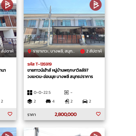
 สัปดาห์
ราชาเทวะ, บางพลี, สมุทรปราการ
2 สัปดาห์
รหัส T-135919
บานา
ขายทาวน์เฮ้าส์ หมู่บ้านพฤกษาวิลล์97
วงแหวน-อ่อนนุช บางพลี สมุทรปราการ
0-0-22.5
-
2
2
4
2
2
2,800,000
ราคา