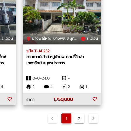
2 เดือน
บางพลีใหญ่, บางพลี, สมุทรปราการ
3 เดือน
รหัส T-141232
็กซ์
ขายทาวน์เฮ้าส์ หมู่บ้านพนาสนธิ์วิลล่า
าร
เทพารักษ์ สมุทรปราการ
0-0-24.0
-
4
2
4
2
1
1,750,000
ราคา
1
2