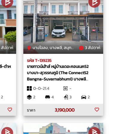
 สัปดาห์
บางโฉลง, บางพลี, สมุทรปราการ
3 สัปดาห์
รหัส T-139235
พลี-ตำห
ขายทาวน์เฮ้าส์ หมู่บ้านเดอะคอนเนค52
บางนา-สุวรรณภูมิ (The Connect52
Bangna-Suvarnabhumi) บางพลี
สมุทรปราการ
0-0-21.4
-
2
2
4
3
2
3,190,000
ราคา