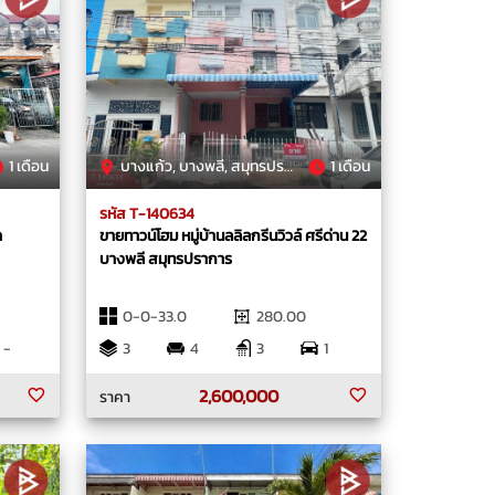
1 เดือน
บางแก้ว, บางพลี, สมุทรปราการ
1 เดือน
รหัส T-140634
า
ขายทาวน์โฮม หมู่บ้านลลิลกรีนวิวล์ ศรีด่าน 22
บางพลี สมุทรปราการ
0-0-33.0
280.00
-
3
4
3
1
2,600,000
ราคา