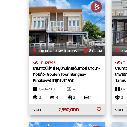
ราชาเทวะ, บางพลี, สมุทรปราการ
8 ชั่วโมง
บางพ
รหัส T-121793
รหัส T
ขายทาวน์เฮ้าส์ หมู่บ้านโกลเด้นทาวน์ บางนา-
ขายทาวน์
กิ่งแก้ว (Golden Town Bangna-
เทพารัก
Kingkaew) สมุทรปราการ
Tamru
0-0-23.3
-
0-0
2
4
2
1
2
2,990,000
ราคา
ราคา