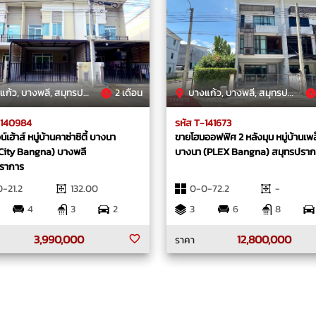
้ว, บางพลี, สมุทรปราการ
2 เดือน
บางแก้ว, บางพลี, สมุทรปราการ
-140984
รหัส T-141673
์เฮ้าส์ หมู่บ้านคาซ่าซิตี้ บางนา
ขายโฮมออฟฟิศ 2 หลังมุม หมู่บ้านเพล
City Bangna) บางพลี
บางนา (PLEX Bangna) สมุทรปราก
ราการ
-21.2
132.00
0-0-72.2
-
4
3
2
3
6
8
3,990,000
12,800,000
ราคา