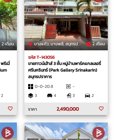
2 เดือน
บางแก้ว, บางพลี, สมุทรปราการ
2 เดือน
รหัส T-143056
รีเมี่
ขายทาวน์เฮ้าส์ 3 ชั้น หมู่บ้านพาร์คแกลเลอรี่
mium
ศรีนครินทร์ (Park Gallery Srinakarin)
สมุทรปราการ
0-0-20.8
-
2
3
4
3
2
2,490,000
ราคา