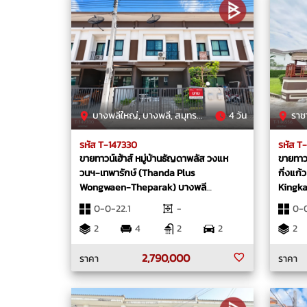
บางพลีใหญ่, บางพลี, สมุทรปราการ
4 วัน
ราชาเ
รหัส T-147330
รหัส T
ขายทาวน์เฮ้าส์ หมู่บ้านธัญดาพลัส วงแห
ขายทาวน
วนฯ-เทพารักษ์ (Thanda Plus
กิ่งแก
Wongwaen-Theparak) บางพลี
Kingka
สมุทรปราการ
0-0-22.1
-
0-
2
4
2
2
2
2,790,000
ราคา
ราคา