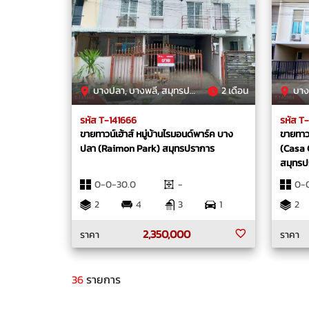
บางปลา, บางพลี, สมุทรปราการ
2 เดือน
บางแก
รหัส T-141666
รหัส T
ขายทาวน์เฮ้าส์ หมู่บ้านไรมอนด์พาร์ค บาง
ขายทาวน
ปลา (Raimon Park) สมุทรปราการ
(Casa 
สมุทรป
0-0-30.0
-
0-0
2
4
3
1
2
2,350,000
ราคา
ราคา
36
รายการ