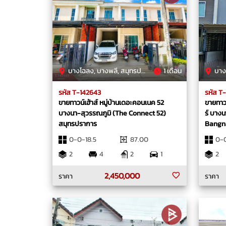
บางโฉลง, บางพลี, สมุทรปราการ
1 เดือน
บางพล
รหัส T-142643
รหัส T
ขายทาวน์เฮ้าส์ หมู่บ้านเดอะคอนเนค 52
ขายทาวน
บางนา-สุวรรณภูมิ (The Connect 52)
ร์ บาง
สมุทรปราการ
Bangna
0-0-18.5
87.00
0-
2
4
2
1
2
2,450,000
ราคา
ราคา