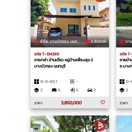
ลำโพ, บางบัวทอง, นนทบุรี
2 สัปดาห์
บางรัก
รหัส T-134269
รหัส T
ขาย/เช่า บ้านเดี่ยว หมู่บ้านเฟื่องสุข 2
ขายบ้านเ
บางบัวทอง นนทบุรี
ถ.บางก
0-0-60.1
-
0-
2
5
5
2
2
3,850,000
ราคา
ราคา