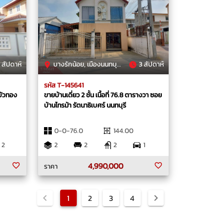
 สัปดาห์
บางรักน้อย, เมืองนนทบุรี, นนทบุรี
3 สัปดาห์
รหัส T-145641
งบัวทอง
ขายบ้านเดี่ยว 2 ชั้น เนื้อที่ 76.8 ตารางวา ซอย
บ้านไทรม้า รัตนาธิเบศร์ นนทบุรี
0-0-76.0
144.00
2
2
2
2
1
4,990,000
ราคา
1
2
3
4