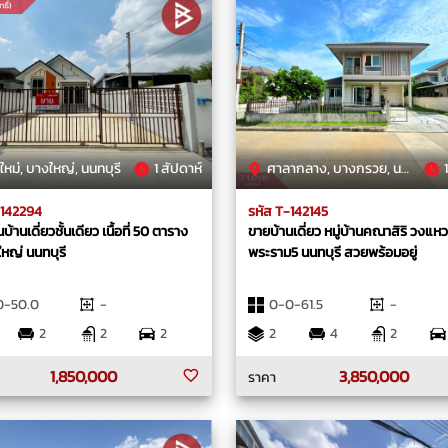
ใหม่, บางใหญ่, นนทบุรี
1 สัปดาห์
ศาลากลาง, บางกรวย, นนทบุรี
1
-142294
รหัส T-142145
้านเดี่ยวชั้นเดียว เนื้อที่ 50 ตาราง
ขายบ้านเดี่ยว หมู่บ้านคณาสิริ วงแห
หญ่ นนทบุรี
พระราม5 นนทบุรี สวยพร้อมอยู่
0-50.0
-
0-0-61.5
-
2
2
2
2
4
2
1,850,000
3,850,000
ราคา