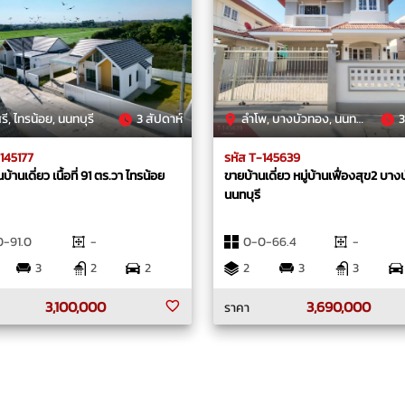
รี, ไทรน้อย, นนทบุรี
3 สัปดาห์
ลำโพ, บางบัวทอง, นนทบุรี
3
-145177
รหัส T-145639
้านเดี่ยว เนื้อที่ 91 ตร.วา ไทรน้อย
ขายบ้านเดี่ยว หมู่บ้านเฟื่องสุข2 บา
นนทบุรี
-91.0
-
0-0-66.4
-
3
2
2
2
3
3
3,100,000
3,690,000
ราคา