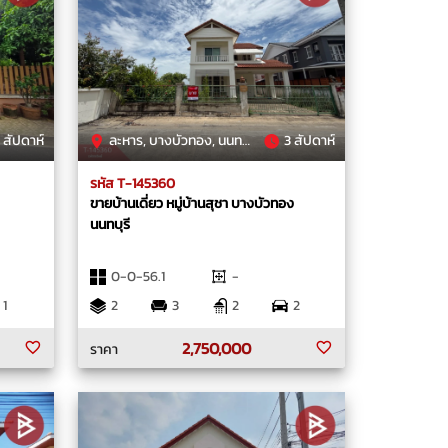
 สัปดาห์
ละหาร, บางบัวทอง, นนทบุรี
3 สัปดาห์
รหัส T-145360
ขายบ้านเดี่ยว หมู่บ้านสุชา บางบัวทอง
นนทบุรี
0-0-56.1
-
1
2
3
2
2
2,750,000
ราคา