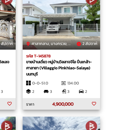
 สัปดาห์
ศาลากลาง, บางกรวย, นนทบุรี
2 สัปดาห์
รหัส T-145878
วิลเลจ
ขายบ้านเดี่ยว หมู่บ้านวิลลาจจิโอ ปิ่นเกล้า-
ศาลายา (Villaggio Pinkhlao-Salaya)
นนทบุรี
0-0-51.0
134.00
3
2
3
3
2
4,900,000
ราคา