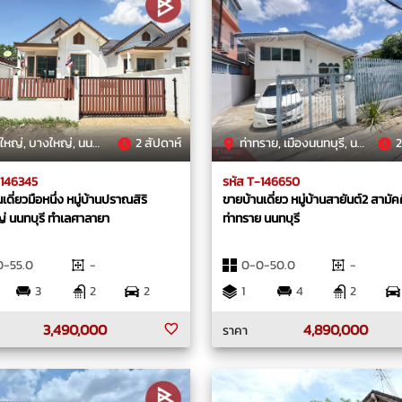
ญ่, บางใหญ่, นนทบุรี
2 สัปดาห์
ท่าทราย, เมืองนนทบุรี, นนทบุรี
2
-146345
รหัส T-146650
เดี่ยวมือหนึ่ง หมู่บ้านปราณสิริ
ขายบ้านเดี่ยว หมู่บ้านสายันต์2 สามัค
่ นนทบุรี ทำเลศาลายา
ท่าทราย นนทบุรี
0-55.0
-
0-0-50.0
-
3
2
2
1
4
2
3,490,000
4,890,000
ราคา