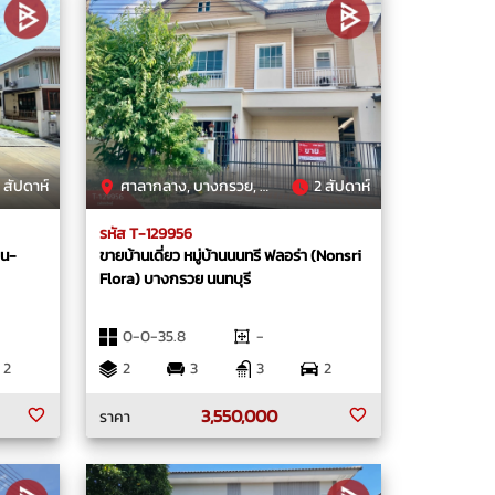
 สัปดาห์
ศาลากลาง, บางกรวย, นนทบุรี
2 สัปดาห์
รหัส T-129956
วน-
ขายบ้านเดี่ยว หมู่บ้านนนทรี ฟลอร่า (Nonsri
Flora) บางกรวย นนทบุรี
0-0-35.8
-
2
2
3
3
2
3,550,000
ราคา