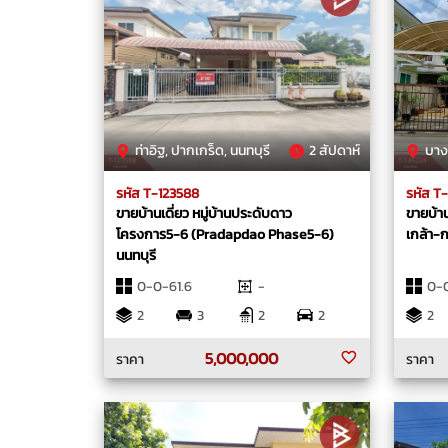
ท่าอิฐ, ปากเกร็ด, นนทบุรี
2 สัปดาห์
บางให
รหัส T-123588
รหัส T
ขายบ้านเดี่ยว หมู่บ้านประดับดาว
ขายบ้านเ
โครงการ5-6 (Pradapdao Phase5-6)
เกล้า-
นนทบุรี
0-0-61.6
-
0-
2
3
2
2
2
5,000,000
ราคา
ราคา