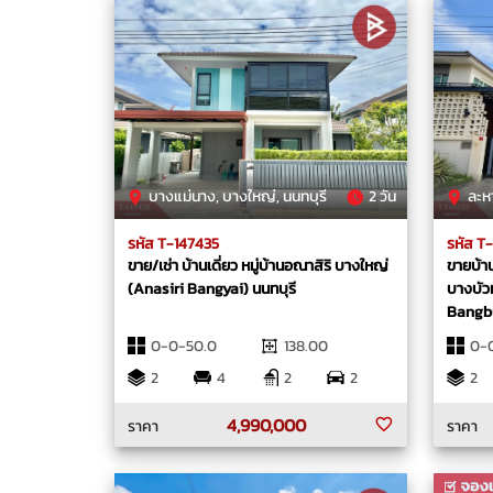
บางแม่นาง, บางใหญ่, นนทบุรี
2 วัน
ละหา
รหัส T-147435
รหัส T
ขาย/เช่า บ้านเดี่ยว หมู่บ้านอณาสิริ บางใหญ่
ขายบ้านเ
(Anasiri Bangyai) นนทบุรี
บางบัว
Bangbu
0-0-50.0
138.00
0-
2
4
2
2
2
4,990,000
ราคา
ราคา