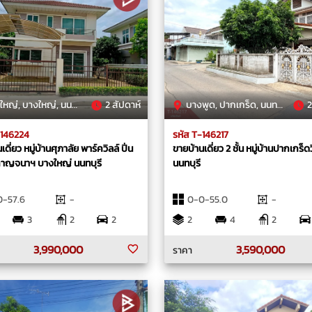
ญ่, บางใหญ่, นนทบุรี
2 สัปดาห์
บางพูด, ปากเกร็ด, นนทบุรี
2
-146224
รหัส T-146217
ดี่ยว หมู่บ้านศุภาลัย พาร์ควิลล์ ปิ่น
ขายบ้านเดี่ยว 2 ชั้น หมู่บ้านปากเกร็ด
กาญจนาฯ บางใหญ่ นนทบุรี
นนทบุรี
0-57.6
-
0-0-55.0
-
3
2
2
2
4
2
3,990,000
3,590,000
ราคา