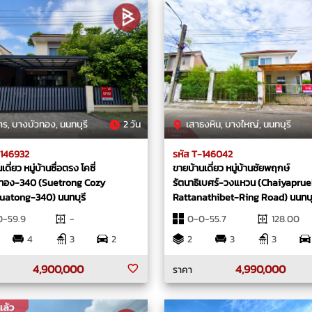
ร, บางบัวทอง, นนทบุรี
2 วัน
เสาธงหิน, บางใหญ่, นนทบุรี
-146932
รหัส T-146042
ดี่ยว หมู่บ้านซื่อตรง โคซี่
ขายบ้านเดี่ยว หมู่บ้านชัยพฤกษ์
ทอง-340 (Suetrong Cozy
รัตนาธิเบศร์-วงแหวน (Chaiyapru
atong-340) นนทบุรี
Rattanathibet-Ring Road) นนทบุ
0-59.9
-
0-0-55.7
128.00
4
3
2
2
3
3
4,900,000
4,990,000
ราคา