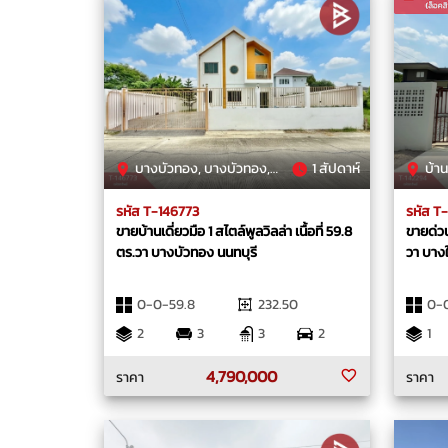
บางบัวทอง, บางบัวทอง, นนทบุรี
1 สัปดาห์
บ้าน
รหัส T-146773
รหัส T
ขายบ้านเดี่ยวมือ 1 สไตล์พูลวิลล่า เนื้อที่ 59.8
ขายด่วนบ
ตร.วา บางบัวทอง นนทบุรี
วา บางใ
0-0-59.8
232.50
0-
2
3
3
2
1
4,790,000
ราคา
ราคา