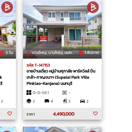
3 วัน
บางใหญ่, บางใหญ่, นนทบุรี
1 สัปดาห์
รหัส T-147153
ขายบ้านเดี่ยว หมู่บ้านศุภาลัย พาร์ควิลล์ ปิ่น
ek
เกล้า-กาญจนาฯ (Supalai Park Ville
รี
Pinklao-Kanjana) นนทบุรี
0-0-59.1
-
2
2
4
3
2
4,490,000
ราคา