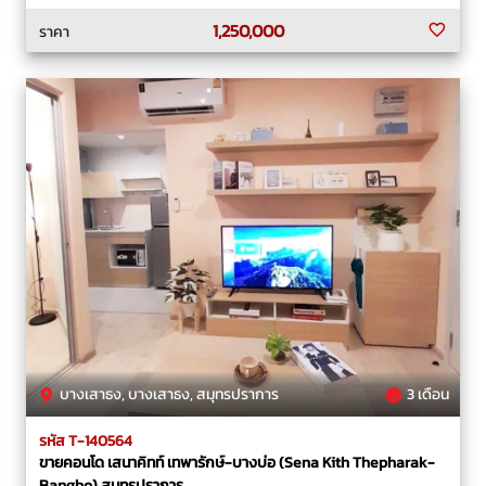
1,250,000
ราคา
บางเสาธง, บางเสาธง, สมุทรปราการ
3 เดือน
รหัส T-140564
ขายคอนโด เสนาคิทท์ เทพารักษ์-บางบ่อ (Sena Kith Thepharak-
Bangbo) สมุทรปราการ