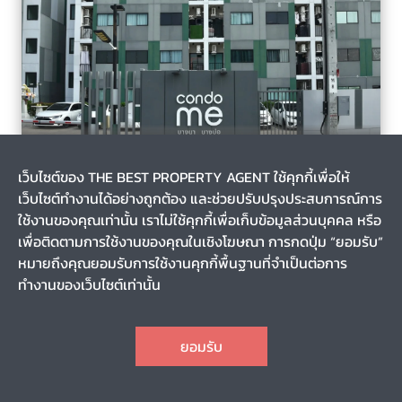
บางบ่อ, บางบ่อ, สมุทรปราการ
5 เดือน
เว็บไซต์ของ THE BEST PROPERTY AGENT ใช้คุกกี้เพื่อให้
รหัส T-135991
เว็บไซต์ทำงานได้อย่างถูกต้อง และช่วยปรับปรุงประสบการณ์การ
ขายคอนโด มี บางนา-บางบ่อ (Condo Me Bangna-Bangbo)
สมุทรปราการ
ใช้งานของคุณเท่านั้น เราไม่ใช้คุกกี้เพื่อเก็บข้อมูลส่วนบุคคล หรือ
เพื่อติดตามการใช้งานของคุณในเชิงโฆษณา การกดปุ่ม “ยอมรับ”
หมายถึงคุณยอมรับการใช้งานคุกกี้พื้นฐานที่จำเป็นต่อการ
0-0-0
25.20
ทำงานของเว็บไซต์เท่านั้น
5
1
1
1
CHAT
1,300,000
ราคา
ยอมรับ
TOP
1
2
3
4
5
6