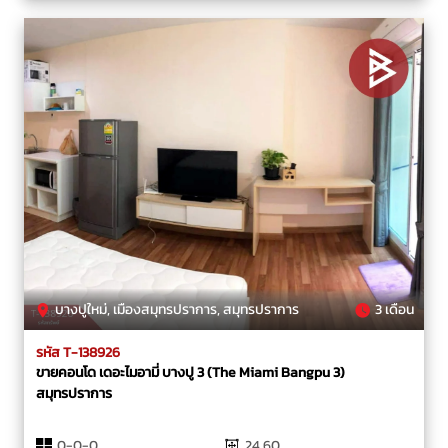
บางปูใหม่, เมืองสมุทรปราการ, สมุทรปราการ
3 เดือน
รหัส T-138926
ขายคอนโด เดอะไมอามี่ บางปู 3 (The Miami Bangpu 3)
สมุทรปราการ
0-0-0
24.60