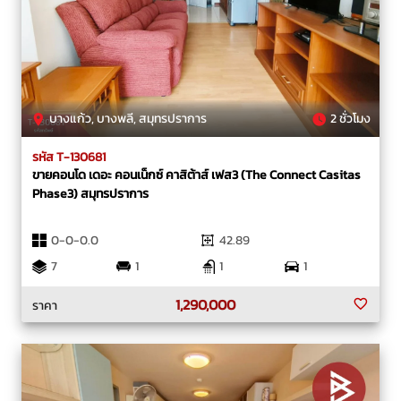
บางแก้ว, บางพลี, สมุทรปราการ
2 ชั่วโมง
รหัส T-130681
ขายคอนโด เดอะ คอนเน็กซ์ คาสิต้าส์ เฟส3 (The Connect Casitas
Phase3) สมุทรปราการ
0-0-0.0
42.89
7
1
1
1
1,290,000
ราคา