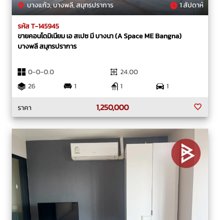
บางแก้ว, บางพลี, สมุทรปราการ
1 สัปดาห์
รหัส T-145945
ขายคอนโดมิเนียม เอ สเปซ มี บางนา (A Space ME Bangna)
บางพลี สมุทรปราการ
0-0-0.0
24.00
26
1
1
1
1,250,000
ราคา