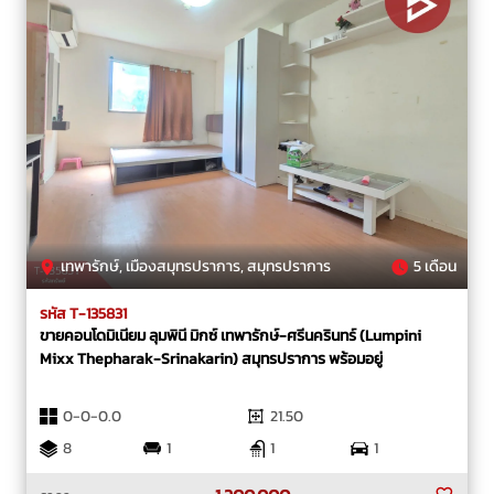
เทพารักษ์, เมืองสมุทรปราการ, สมุทรปราการ
5 เดือน
รหัส T-135831
ขายคอนโดมิเนียม ลุมพินี มิกซ์ เทพารักษ์-ศรีนครินทร์ (Lumpini
Mixx Thepharak-Srinakarin) สมุทรปราการ พร้อมอยู่
0-0-0.0
21.50
8
1
1
1