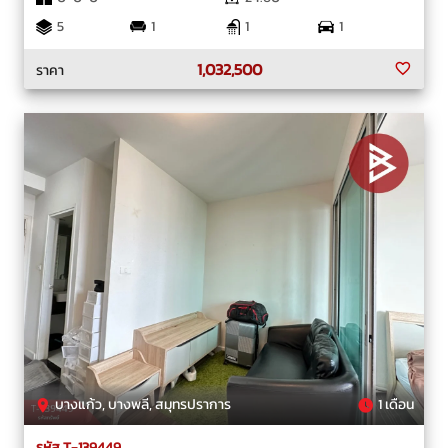
5
1
1
1
1,032,500
ราคา
บางแก้ว, บางพลี, สมุทรปราการ
1 เดือน
รหัส T-139449