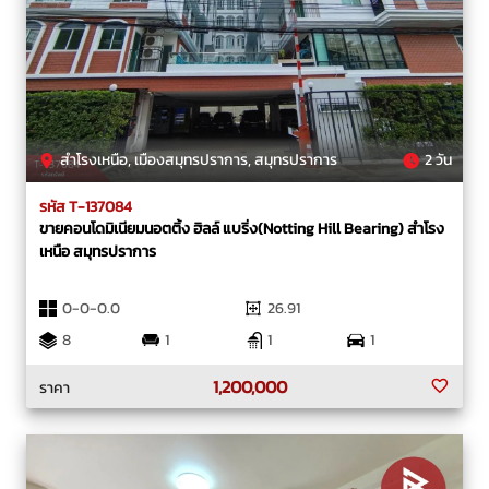
สำโรงเหนือ, เมืองสมุทรปราการ, สมุทรปราการ
2 วัน
รหัส T-137084
ขายคอนโดมิเนียมนอตติ้ง ฮิลล์ แบริ่ง(Notting Hill Bearing) สำโรง
เหนือ สมุทรปราการ
0-0-0.0
26.91
8
1
1
1
1,200,000
ราคา