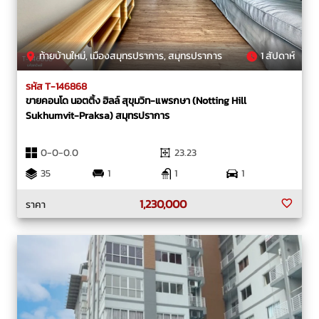
ท้ายบ้านใหม่, เมืองสมุทรปราการ, สมุทรปราการ
1 สัปดาห์
รหัส T-146868
ขายคอนโด นอตติ้ง ฮิลล์ สุขุมวิท-แพรกษา (Notting Hill
Sukhumvit-Praksa) สมุทรปราการ
0-0-0.0
23.23
35
1
1
1
1,230,000
ราคา