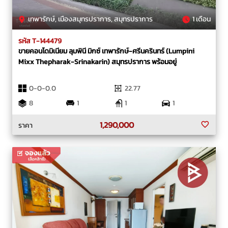
เทพารักษ์, เมืองสมุทรปราการ, สมุทรปราการ
1 เดือน
รหัส T-144479
ขายคอนโดมิเนียม ลุมพินี มิกซ์ เทพารักษ์-ศรีนครินทร์ (Lumpini
Mixx Thepharak-Srinakarin) สมุทรปราการ พร้อมอยู่
0-0-0.0
22.77
8
1
1
1
1,290,000
ราคา