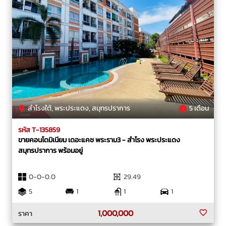
สำโรงใต้, พระประแดง, สมุทรปราการ
5 เดือน
รหัส T-135859
ขายคอนโดมิเนียม เดอะแคช พระราม3 - สำโรง พระประแดง
สมุทรปราการ พร้อมอยู่
0-0-0.0
29.49
5
1
1
1
1,000,000
ราคา