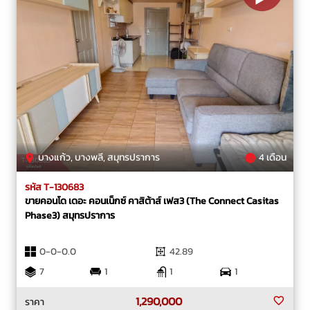
บางแก้ว, บางพลี, สมุทรปราการ
4 เดือน
รหัส T-130683
ขายคอนโด เดอะ คอนเน็กซ์ คาสิต้าส์ เฟส3 (The Connect Casitas
Phase3) สมุทรปราการ
0-0-0.0
42.89
7
1
1
1
1,290,000
ราคา