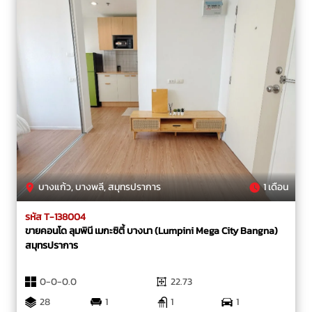
บางแก้ว, บางพลี, สมุทรปราการ
1 เดือน
รหัส T-138004
ขายคอนโด ลุมพินี เมกะซิตี้ บางนา (Lumpini Mega City Bangna)
สมุทรปราการ
0-0-0.0
22.73
28
1
1
1