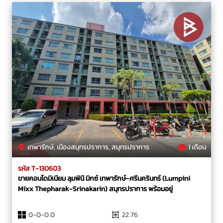
เทพารักษ์, เมืองสมุทรปราการ, สมุทรปราการ
1 เดือน
รหัส T-130603
ขายคอนโดมิเนียม ลุมพินี มิกซ์ เทพารักษ์-ศรีนครินทร์ (Lumpini
Mixx Thepharak-Srinakarin) สมุทรปราการ พร้อมอยู่
0-0-0.0
22.76