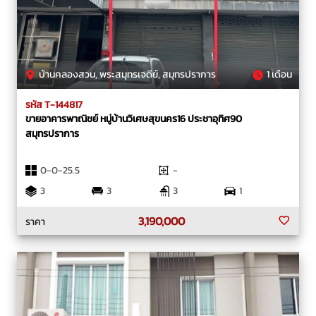
บ้านคลองสวน, พระสมุทรเจดีย์, สมุทรปราการ
1 เดือน
รหัส T-144817
ขายอาคารพาณิชย์ หมู่บ้านวิเศษสุขนคร16 ประชาอุทิศ90
สมุทรปราการ
0-0-25.5
-
3
3
3
1
3,190,000
ราคา