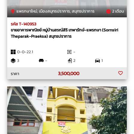
แพรกษาใหม่, เมืองสมุทรปราการ, สมุทรปราการ
2 เดือน
รหัส T-140953
ขายอาคารพาณิชย์ หมู่บ้านสรณ์สิริ เทพารักษ์-แพรกษา (Sornsiri
Theparak-Praeksa) สมุทรปราการ
0-0-22.1
-
3
-
2
1
3,500,000
ราคา