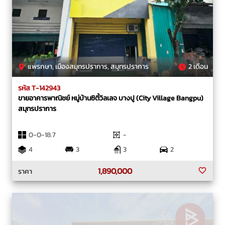
แพรกษา, เมืองสมุทรปราการ, สมุทรปราการ
2 เดือน
รหัส T-142943
ขายอาคารพาณิชย์ หมู่บ้านซิตี้วิลเลจ บางปู (City Village Bangpu)
สมุทรปราการ
0-0-18.7
-
4
3
3
2
1,890,000
ราคา