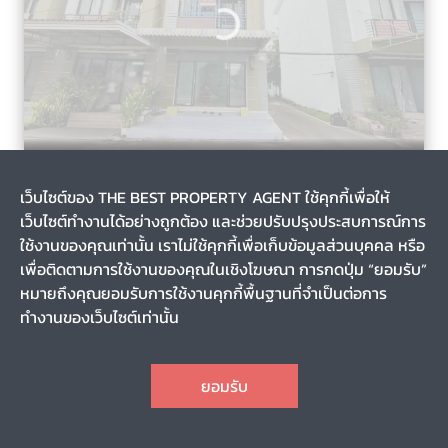
ท้ายบ้านใหม่, เมืองสมุทรปราการ, สมุทรปราการ
3 เดือน
เว็บไซต์ของ THE BEST PROPERTY AGENT ใช้คุกกี้เพื่อให้
รหัส T-138986
เว็บไซต์ทำงานได้อย่างถูกต้อง และช่วยปรับปรุงประสบการณ์การ
ขายอาคารพาณิชย์ หมู่บ้านทรัพย์รุ่งเรืองซิตี้ ท้ายบ้านใหม่
สมุทรปราการ
ใช้งานของคุณเท่านั้น เราไม่ใช้คุกกี้เพื่อเก็บข้อมูลส่วนบุคคล หรือ
เพื่อติดตามการใช้งานของคุณในเชิงโฆษณา การกดปุ่ม “ยอมรับ”
หมายถึงคุณยอมรับการใช้งานคุกกี้พื้นฐานที่จำเป็นต่อการ
0-0-24.7
-
ทำงานของเว็บไซต์เท่านั้น
3
-
3
1
CHAT
3,800,000
ราคา
ยอมรับ
TOP
1
2