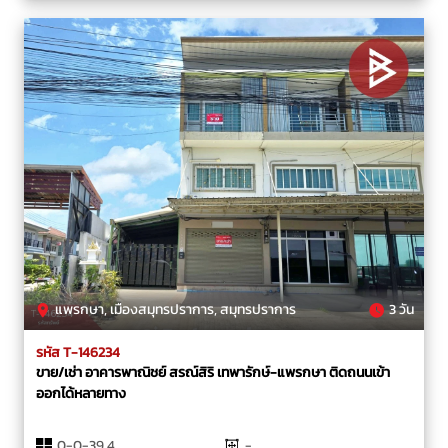
แพรกษา, เมืองสมุทรปราการ, สมุทรปราการ
3 วัน
รหัส T-146234
ขาย/เช่า อาคารพาณิชย์ สรณ์สิริ เทพารักษ์-แพรกษา ติดถนนเข้า
ออกได้หลายทาง
0-0-39.4
-