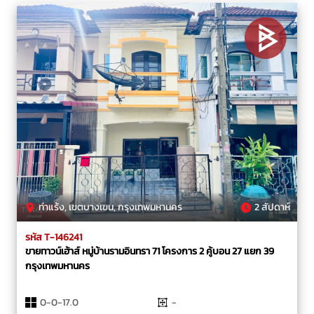
ท่าแร้ง, เขตบางเขน, กรุงเทพมหานคร
2 สัปดาห์
รหัส T-146241
ขายทาวน์เฮ้าส์ หมู่บ้านรามอินทรา 71 โครงการ 2 คู้บอน 27 แยก 39
กรุงเทพมหานคร
0-0-17.0
-