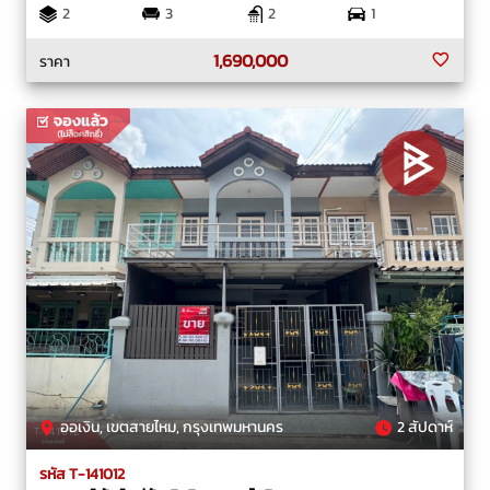
2
3
2
1
1,690,000
ราคา
ออเงิน, เขตสายไหม, กรุงเทพมหานคร
2 สัปดาห์
รหัส T-141012