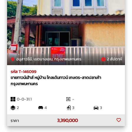
อนุสาวรีย์, เขตบางเขน, กรุงเทพมหานคร
2 สัปดาห์
รหัส T-146099
ขายทาวน์เฮ้าส์ หมู่บ้าน โกลเด้นทาวน์ เกษตร-ลาดปลาเค้า
กรุงเทพมหานคร
0-0-31.1
-
2
4
3
3
3,390,000
ราคา