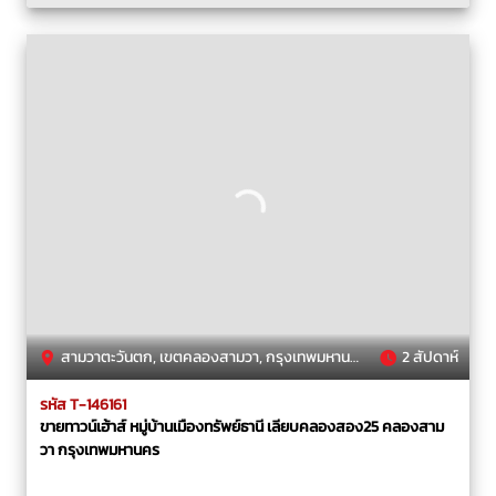
สามวาตะวันตก, เขตคลองสามวา, กรุงเทพมหานคร
2 สัปดาห์
รหัส T-146161
ขายทาวน์เฮ้าส์ หมู่บ้านเมืองทรัพย์ธานี เลียบคลองสอง25 คลองสาม
วา กรุงเทพมหานคร