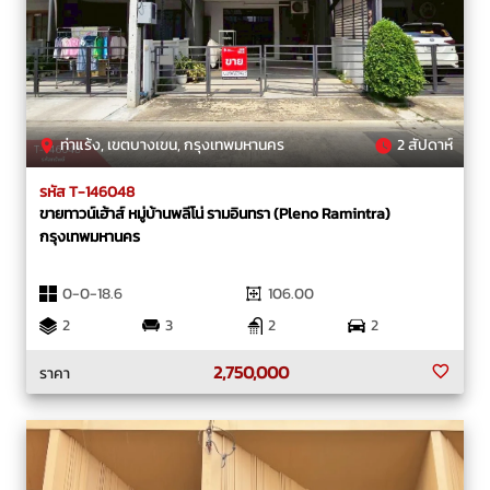
ท่าแร้ง, เขตบางเขน, กรุงเทพมหานคร
2 สัปดาห์
รหัส T-146048
ขายทาวน์เฮ้าส์ หมู่บ้านพลีโน่ รามอินทรา (Pleno Ramintra)
กรุงเทพมหานคร
0-0-18.6
106.00
2
3
2
2
2,750,000
ราคา