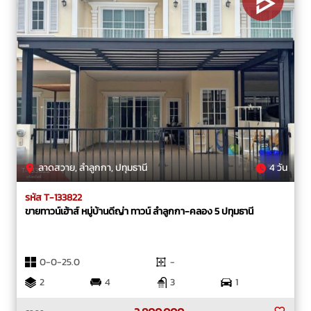
ลาดสวาย, ลำลูกกา, ปทุมธานี
4 วัน
รหัส T-133822
ขายทาวน์เฮ้าส์ หมู่บ้านดีญ่า ทาวน์ ลำลูกกา-คลอง 5 ปทุมธานี
0-0-25.0
-
2
4
3
1