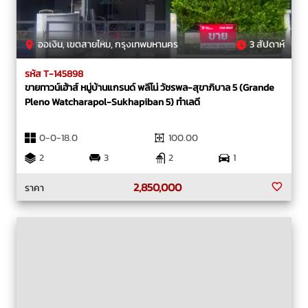
ออเงิน, เขตสายไหม, กรุงเทพมหานคร
3 สัปดาห์
รหัส T-145898
ขายทาวน์เฮ้าส์ หมู่บ้านแกรนด์ พลีโน่ วัชรพล-สุขาภิบาล 5 (Grande
Pleno Watcharapol-Sukhapiban 5) ทำเลดี
0-0-18.0
100.00
2
3
2
1
2,850,000
ราคา