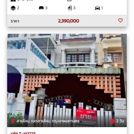
2
3
3
1
2,390,000
ราคา
สายไหม, เขตสายไหม, กรุงเทพมหานคร
2 วัน
รหัส T-147223