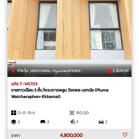
ท่าแร้ง, เขตบางเขน, กรุงเทพมหานคร
2 สัปดาห์
รหัส T-145703
ขายทาวน์โฮม 3 ชั้น โครงการพลูม วัชรพล-เอกมัย (Plume
Watcharaphon-Ekkamai)
0-0-19.4
150.00
3
3
3
2
4,800,000
ราคา