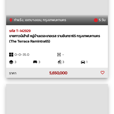
ท่าแร้ง, เขตบางเขน, กรุงเทพมหานคร
5 วัน
รหัส T-142929
ขายทาวน์เฮ้าส์ หมู่บ้านเดอะเทอเรส รามอินทรา65 กรุงเทพมหานคร
(The Terrace Ramintra65)
0-0-35.0
-
3
3
3
1
5,650,000
ราคา