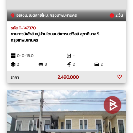
ออเงิน, เขตสายไหม, กรุงเทพมหานคร
2 วัน
รหัส T-147370
ขายทาวน์เฮ้าส์ หมู่บ้านไดมอนด์แกรนด์วิลล์ สุขาภิบาล 5
กรุงเทพมหานคร
0-0-18.0
-
2
3
2
2
2,490,000
ราคา