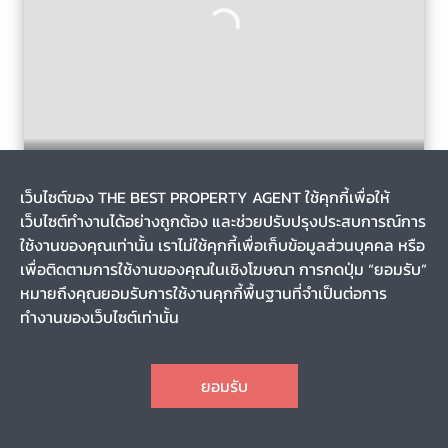
ลาดสวาย, ลำลูกกา, ปทุมธานี
3 สัปดาห์
เว็บไซต์ของ THE BEST PROPERTY AGENT ใช้คุกกี้เพื่อให้
รหัส T-145821
เว็บไซต์ทำงานได้อย่างถูกต้อง และช่วยปรับปรุงประสบการณ์การ
ขายทาวน์เฮ้าส์ 2 ชั้น หมู่บ้านธารารินทร์ ปทุมธานี พร้อมอยู่
ใช้งานของคุณเท่านั้น เราไม่ใช้คุกกี้เพื่อเก็บข้อมูลส่วนบุคคล หรือ
เพื่อติดตามการใช้งานของคุณในเชิงโฆษณา การกดปุ่ม “ยอมรับ”
หมายถึงคุณยอมรับการใช้งานคุกกี้พื้นฐานที่จำเป็นต่อการ
0-0-18.0
-
ทำงานของเว็บไซต์เท่านั้น
2
3
2
1
CHAT
1,800,000
ราคา
ยอมรับ
TOP
1
2
3
4