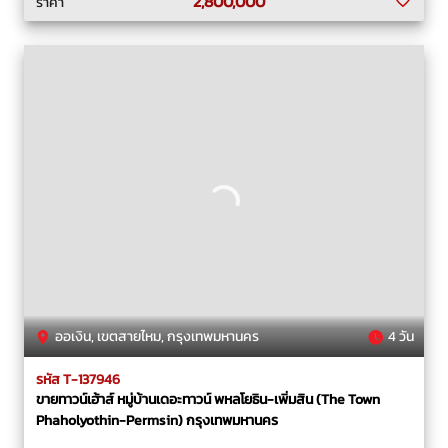
2,800,000
ราคา
ออเงิน, เขตสายไหม, กรุงเทพมหานคร
4 วัน
รหัส T-137946
ขายทาวน์เฮ้าส์ หมู่บ้านเดอะทาวน์ พหลโยธิน-เพิ่มสิน (The Town
Phaholyothin-Permsin) กรุงเทพมหานคร