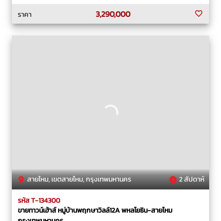
3,290,000
ราคา
สายไหม, เขตสายไหม, กรุงเทพมหานคร
2 สัปดาห์
รหัส T-134300
ขายทาวน์เฮ้าส์ หมู่บ้านพฤกษาวิลล์12A พหลโยธิน-สายไหม
กรุงเทพมหานคร