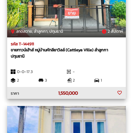
ลาดสวาย, ลำลูกกา, ปทุมธานี
2 สัปดาห์
รหัส T-144911
ขายทาวน์เฮ้าส์ หมู่บ้านคัทลียาวิลล์ (Cattleya Ville) ลำลูกกา
ปทุมธานี
0-0-17.3
-
2
3
2
1
1,550,000
ราคา