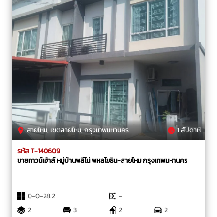
สายไหม, เขตสายไหม, กรุงเทพมหานคร
1 สัปดาห์
รหัส T-140609
ขายทาวน์เฮ้าส์ หมู่บ้านพลีโน่ พหลโยธิน-สายไหม กรุงเทพมหานคร
0-0-28.2
-
2
3
2
2