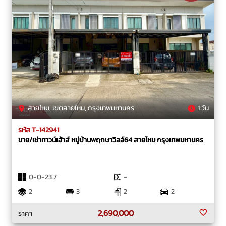
สายไหม, เขตสายไหม, กรุงเทพมหานคร
1 วัน
รหัส T-142941
ขาย/เช่าทาวน์เฮ้าส์ หมู่บ้านพฤกษาวิลล์64 สายไหม กรุงเทพมหานคร
0-0-23.7
-
2
3
2
2
2,690,000
ราคา