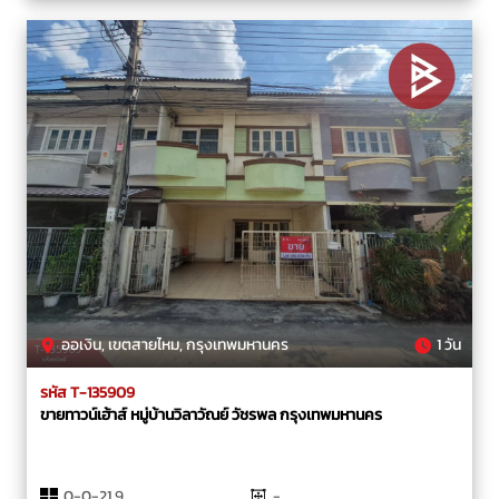
ออเงิน, เขตสายไหม, กรุงเทพมหานคร
1 วัน
รหัส T-135909
ขายทาวน์เฮ้าส์ หมู่บ้านวิลาวัณย์ วัชรพล กรุงเทพมหานคร
0-0-21.9
-