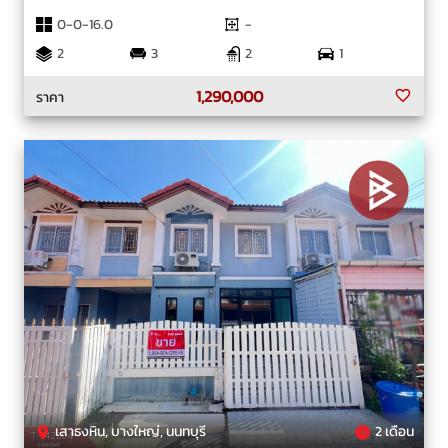
0-0-16.0
-
2
3
2
1
1,290,000
ราคา
เสาธงหิน, บางใหญ่, นนทบุรี
2 เดือน