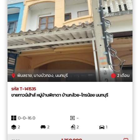
พิมลราช, บางบัวทอง, นนทบุรี
2 เดือน
รหัส T-141535
ขายทาวน์เฮ้าส์ หมู่บ้านพิชาดา บ้านกล้วย-ไทรน้อย นนทบุรี
0-0-16.0
-
2
2
2
1