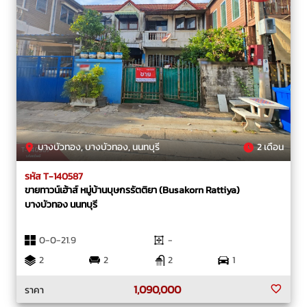
บางบัวทอง, บางบัวทอง, นนทบุรี
2 เดือน
รหัส T-140587
ขายทาวน์เฮ้าส์ หมู่บ้านบุษกรรัตติยา (Busakorn Rattiya)
บางบัวทอง นนทบุรี
0-0-21.9
-
2
2
2
1
1,090,000
ราคา