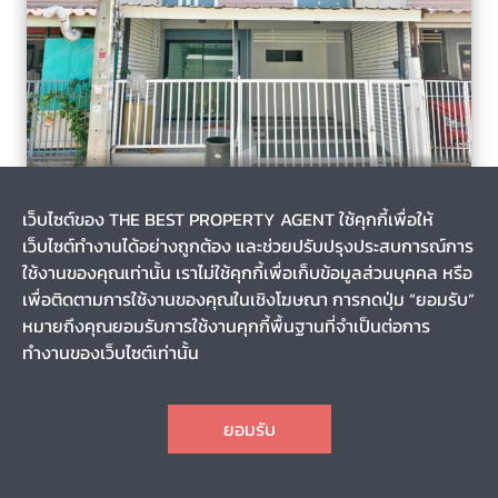
บางแม่นาง, บางใหญ่, นนทบุรี
10 เดือน
เว็บไซต์ของ THE BEST PROPERTY AGENT ใช้คุกกี้เพื่อให้
รหัส T-124011
เว็บไซต์ทำงานได้อย่างถูกต้อง และช่วยปรับปรุงประสบการณ์การ
ขายทาวน์เฮ้าส์ หมู่บ้านพฤกษา 45 บางใหญ่ นนทบุรี
ใช้งานของคุณเท่านั้น เราไม่ใช้คุกกี้เพื่อเก็บข้อมูลส่วนบุคคล หรือ
เพื่อติดตามการใช้งานของคุณในเชิงโฆษณา การกดปุ่ม “ยอมรับ”
หมายถึงคุณยอมรับการใช้งานคุกกี้พื้นฐานที่จำเป็นต่อการ
0-0-16.0
-
ทำงานของเว็บไซต์เท่านั้น
2
3
2
1
CHAT
1,450,000
ราคา
ยอมรับ
TOP
1
2
3
4
11
12
13
...