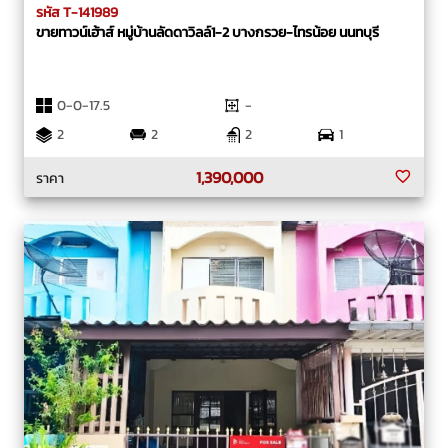
รหัส T-141989
ขายทาวน์เฮ้าส์ หมู่บ้านลัดดาวิลล์1-2 บางกรวย-ไทรน้อย นนทบุรี
0-0-17.5
-
2
2
2
1
1,390,000
ราคา