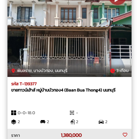
พิมลราช, บางบัวทอง, นนทบุรี
3 เดือน
รหัส T-139377
ขายทาวน์เฮ้าส์ หมู่บ้านบัวทอง4 (Baan Bua Thong4) นนทบุรี
0-0-18.0
-
2
2
2
2
1,380,000
ราคา