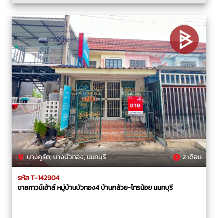
บางคูรัด, บางบัวทอง, นนทบุรี
2 เดือน
รหัส T-142904
ขายทาวน์เฮ้าส์ หมู่บ้านบัวทอง4 บ้านกล้วย-ไทรน้อย นนทบุรี