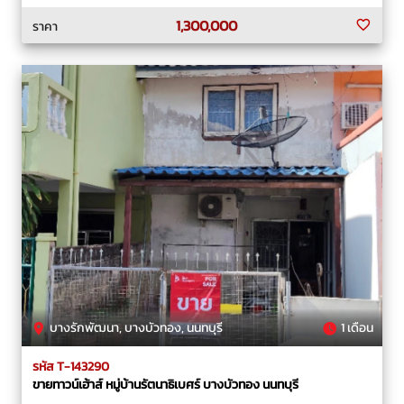
1,300,000
ราคา
บางรักพัฒนา, บางบัวทอง, นนทบุรี
1 เดือน
รหัส T-143290
ขายทาวน์เฮ้าส์ หมู่บ้านรัตนาธิเบศร์ บางบัวทอง นนทบุรี