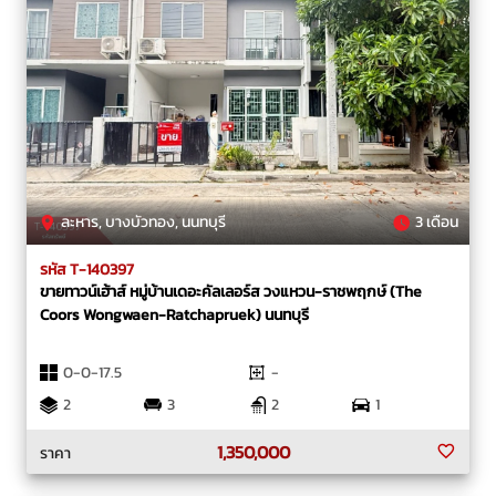
ละหาร, บางบัวทอง, นนทบุรี
3 เดือน
รหัส T-140397
ขายทาวน์เฮ้าส์ หมู่บ้านเดอะคัลเลอร์ส วงแหวน-ราชพฤกษ์ (The
Coors Wongwaen-Ratchapruek) นนทบุรี
0-0-17.5
-
2
3
2
1
1,350,000
ราคา