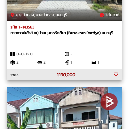
บางบัวทอง, บางบัวทอง, นนทบุรี
1 สัปดาห์
รหัส T-143583
ขายทาวน์เฮ้าส์ หมู่บ้านบุษกรรัตติยา (Busakorn Rattiya) นนทบุรี
0-0-16.0
-
2
2
1
1
1,190,000
ราคา