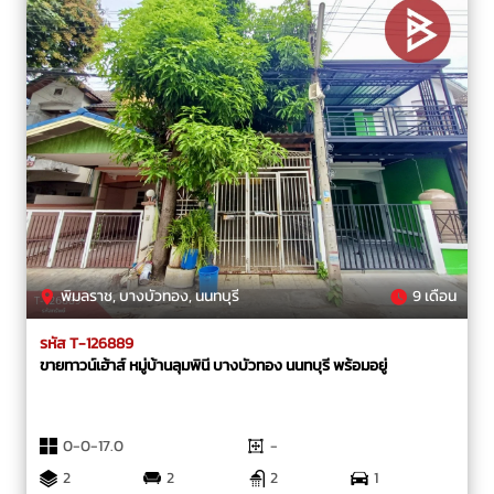
พิมลราช, บางบัวทอง, นนทบุรี
9 เดือน
รหัส T-126889
ขายทาวน์เฮ้าส์ หมู่บ้านลุมพินี บางบัวทอง นนทบุรี พร้อมอยู่
0-0-17.0
-
2
2
2
1