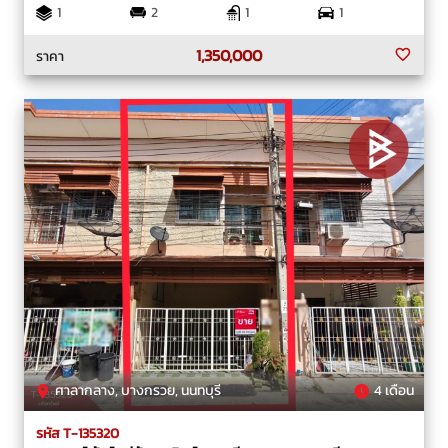
1
2
1
1
1,350,000
ราคา
ศาลากลาง, บางกรวย, นนทบุรี
4 เดือน
รหัส T-135320