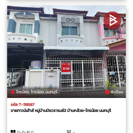
ไทรน้อย, ไทรน้อย, นนทบุรี
8 เดือน
รหัส T-119587
ขายทาวน์เฮ้าส์ หมู่บ้านปิยวรารมย์2 บ้านกล้วย-ไทรน้อย นนทบุรี
0-0-16.0
-