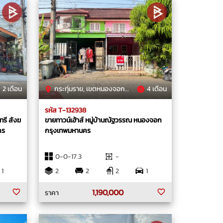
2 เดือน
กระทุ่มราย, เขตหนองจอก, กรุงเทพมหานคร
4 เดือน
รหัส T-132938
ทรี สังฆ
ขายทาวน์เฮ้าส์ หมู่บ้านณัฐวรรณ หนองจอก
คร
กรุงเทพมหานคร
0-0-17.3
-
1
2
2
2
1
1,190,000
ราคา