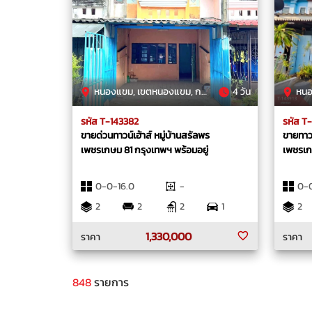
หนองแขม, เขตหนองแขม, กรุงเทพมหานคร
4 วัน
หนองค้า
รหัส T-143382
รหัส T
ขายด่วนทาวน์เฮ้าส์ หมู่บ้านสรัลพร
ขายทาวน์
เพชรเกษม 81 กรุงเทพฯ พร้อมอยู่
เพชรเก
0-0-16.0
-
0-0
2
2
2
1
2
1,330,000
ราคา
ราคา
848
รายการ