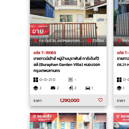
กระทุ่มราย, เขตหนองจอก, กรุงเทพมหานคร
2 เดือน
โคกแฝด
รหัส T-119169
รหัส T
ขายทาวน์เฮ้าส์ หมู่บ้านบุราพันธ์ การ์เด้นท์วิ
ขายทาวน์
ลล์ (Buraphan Garden Ville) หนองจอก
ตร.วา 
กรุงเทพมหานคร
0-0-21.0
-
0-
2
2
2
1
1
1,290,000
ราคา
ราคา