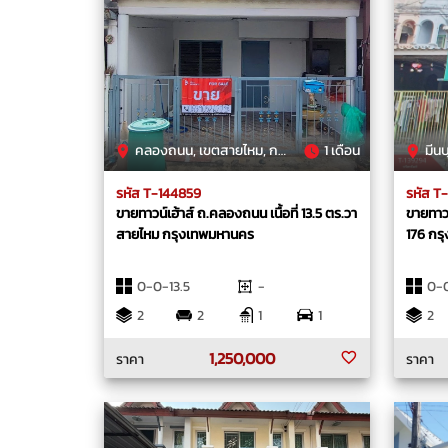
คลองถนน, เขตสายไหม, กรุงเทพมหานคร
1 เดือน
มีนบุร
รหัส T-144859
รหัส T
ขายทาวน์เฮ้าส์ ถ.คลองถนน เนื้อที่ 13.5 ตร.วา
ขายทาวน
สายไหม กรุงเทพมหานคร
176 กร
0-0-13.5
-
0-0
2
2
1
1
2
1,250,000
ราคา
ราคา