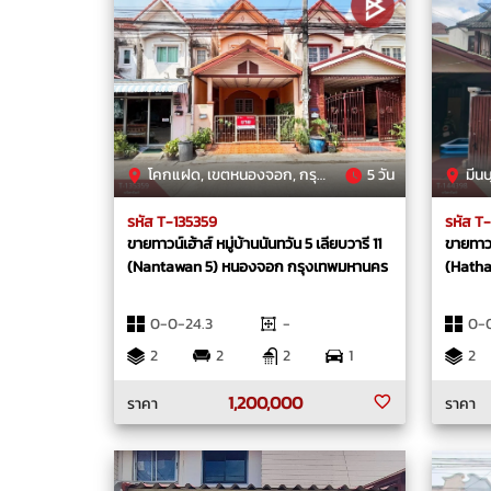
โคกแฝด, เขตหนองจอก, กรุงเทพมหานคร
5 วัน
มีนบุร
รหัส T-135359
รหัส T
ขายทาวน์เฮ้าส์ หมู่บ้านนันทวัน 5 เลียบวารี 11
ขายทาวน
(Nantawan 5) หนองจอก กรุงเทพมหานคร
(Hatha
0-0-24.3
-
0-0
2
2
2
1
2
1,200,000
ราคา
ราคา