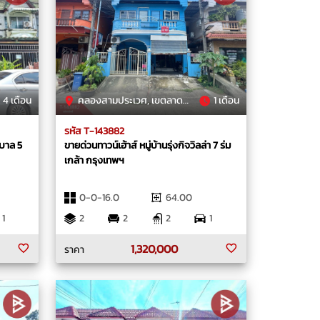
4 เดือน
คลองสามประเวศ, เขตลาดกระบัง, กรุงเทพมหานคร
1 เดือน
รหัส T-143882
ิบาล 5
ขายด่วนทาวน์เฮ้าส์ หมู่บ้านรุ่งกิจวิลล่า 7 ร่ม
เกล้า กรุงเทพฯ
0-0-16.0
64.00
1
2
2
2
1
1,320,000
ราคา