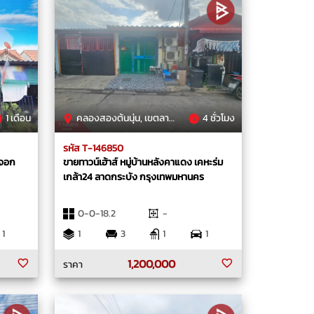
1 เดือน
คลองสองต้นนุ่น, เขตลาดกระบัง, กรุงเทพมหานคร
4 ชั่วโมง
รหัส T-146850
งจอก
ขายทาวน์เฮ้าส์ หมู่บ้านหลังคาแดง เคหะร่ม
เกล้า24 ลาดกระบัง กรุงเทพมหานคร
0-0-18.2
-
1
1
3
1
1
1,200,000
ราคา