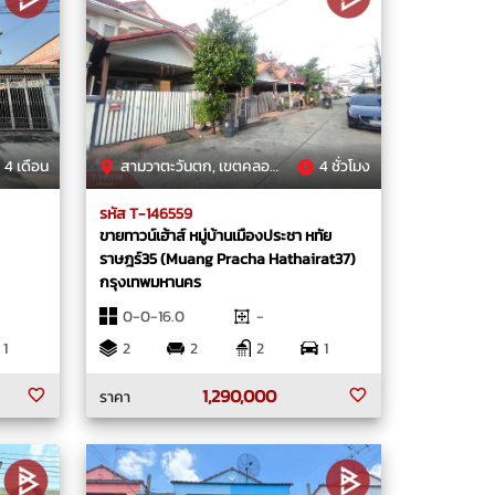
4 เดือน
สามวาตะวันตก, เขตคลองสามวา, กรุงเทพมหานคร
4 ชั่วโมง
รหัส T-146559
ขายทาวน์เฮ้าส์ หมู่บ้านเมืองประชา หทัย
ราษฎร์35 (Muang Pracha Hathairat37)
กรุงเทพมหานคร
0-0-16.0
-
1
2
2
2
1
1,290,000
ราคา