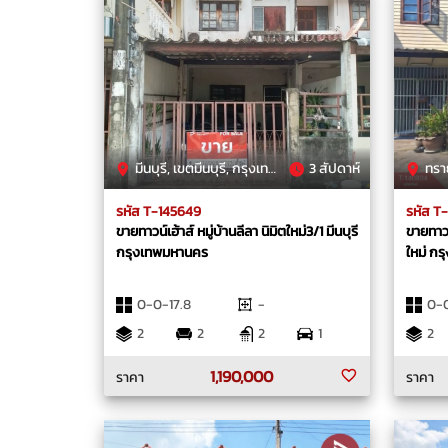
มีนบุรี, เขตมีนบุรี, กรุงเทพมหานคร
3 สัปดาห์
ทรายกอง
รหัส T-145649
รหัส T
ขายทาวน์เฮ้าส์ หมู่บ้านลีลา นิมิตใหม่3/1 มีนบุรี
ขายทาวน์
กรุงเทพมหานคร
ใหม่ ก
0-0-17.8
-
0-0
2
2
2
1
2
1,190,000
ราคา
ราคา