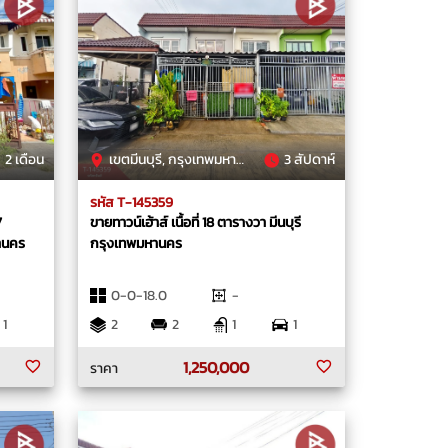
2 เดือน
เขตมีนบุรี, กรุงเทพมหานคร
3 สัปดาห์
รหัส T-145359
7
ขายทาวน์เฮ้าส์ เนื้อที่ 18 ตารางวา มีนบุรี
านคร
กรุงเทพมหานคร
0-0-18.0
-
1
2
2
1
1
1,250,000
ราคา