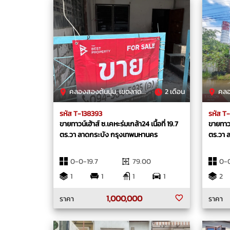
คลองสองต้นนุ่น, เขตลาดกระบัง, กรุงเทพมหานคร
2 เดือน
คลองสาม
รหัส T-138393
รหัส T
ขายทาวน์เฮ้าส์ ซ.เคหะร่มเกล้า24 เนื้อที่ 19.7
ขายทาวน์
ตร.วา ลาดกระบัง กรุงเทพมหานคร
ตร.วา 
0-0-19.7
79.00
0-0
1
1
1
1
2
1,000,000
ราคา
ราคา