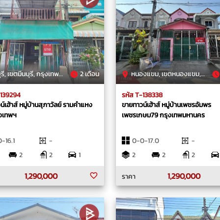
ี, เขตมีนบุรี, กรุงเทพมหานคร
2 เดือน
หนองแขม, เขตหนองแขม, กรุงเทพมหานคร
-139294
รหัส T-138338
์เฮ้าส์ หมู่บ้านสุภาวัลย์ รามคําแหง
ขายทาวน์เฮ้าส์ หมู่บ้านเพชรอัมพร
ุงเทพฯ
เพชรเกษม79 กรุงเทพมหานคร
-16.1
-
0-0-17.0
-
2
2
1
2
2
2
1,290,000
1,290,000
ราคา