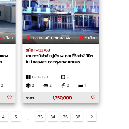
1 เดือน
ทรายกองดิน, เขตคลองสามวา, กรุงเทพมหานคร
5 เดือน
รหัส T-133768
งคาแดง
ขายทาวน์เฮ้าส์ หมู่บ้านพนาสนธิ์วิลล่า7 นิมิต
พฯ
ใหม่ คลองสามวา กรุงเทพมหานคร
0-0-16.0
-
2
2
2
2
1
1,350,000
ราคา
4
5
33
34
35
36
...