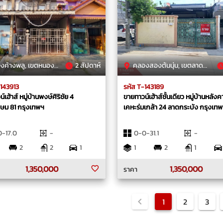
งพลู, เขตหนองแขม, กรุงเทพมหานคร
2 สัปดาห์
คลองสองต้นนุ่น, เขตลาดกระบัง, กรุงเทพมหานคร
-143913
รหัส T-143189
เฮ้าส์ หมู่บ้านพงษ์ศิริชัย 4
ขายทาวน์เฮ้าส์ชั้นเดียว หมู่บ้านหลั
ษม 81 กรุงเทพฯ
เคหะร่มเกล้า 24 ลาดกระบัง กรุงเท
-17.0
-
0-0-31.1
-
2
2
1
1
2
1
1,350,000
1,350,000
ราคา
1
2
3