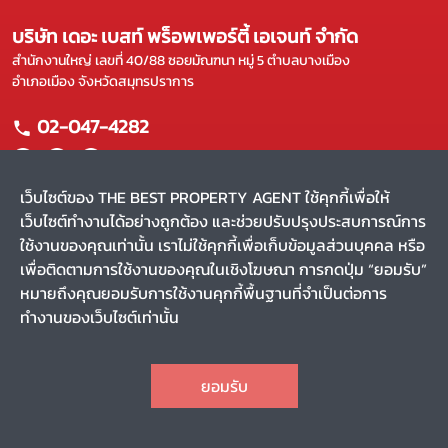
บริษัท เดอะ เบสท์ พร็อพเพอร์ตี้ เอเจนท์ จำกัด
สำนักงานใหญ่ เลขที่ 40/88 ซอยมัณฑนา หมู่ 5 ตำบลบางเมือง
อำเภอเมือง จังหวัดสมุทรปราการ
02-047-4282
เว็บไซต์ของ THE BEST PROPERTY AGENT ใช้คุกกี้เพื่อให้
เว็บไซต์ทำงานได้อย่างถูกต้อง และช่วยปรับปรุงประสบการณ์การ
แผนผังเว็บไซต์
ใช้งานของคุณเท่านั้น เราไม่ใช้คุกกี้เพื่อเก็บข้อมูลส่วนบุคคล หรือ
หน้าหลัก
บริการของเรา
เพื่อติดตามการใช้งานของคุณในเชิงโฆษณา การกดปุ่ม “ยอมรับ”
ขาย
ผลงานของเรา
หมายถึงคุณยอมรับการใช้งานคุกกี้พื้นฐานที่จำเป็นต่อการ
เช่า
รีวิว
ทำงานของเว็บไซต์เท่านั้น
ค้นหาตัวแทน
สาระน่ารู้
CHAT
Privacy Policy
Terms and Conditions
ยอมรับ
สงวนลิขสิทธิ์ พ.ศ. 2569 บริษัท เดอะ เบสท์ พร็อพเพอร์ตี้ เอเจนท์
TOP
จำกัด
(v.2.1.56)