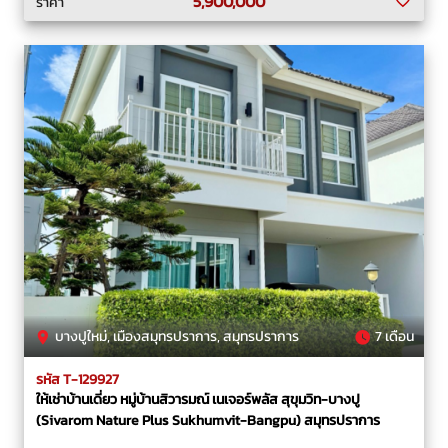
5,900,000
ราคา
บางปูใหม่, เมืองสมุทรปราการ, สมุทรปราการ
7 เดือน
รหัส T-129927
ให้เช่าบ้านเดี่ยว หมู่บ้านสิวารมณ์ เนเจอร์พลัส สุขุมวิท-บางปู
(Sivarom Nature Plus Sukhumvit-Bangpu) สมุทรปราการ