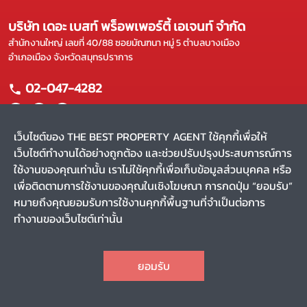
บริษัท เดอะ เบสท์ พร็อพเพอร์ตี้ เอเจนท์ จำกัด
สำนักงานใหญ่ เลขที่ 40/88 ซอยมัณฑนา หมู่ 5 ตำบลบางเมือง
อำเภอเมือง จังหวัดสมุทรปราการ
02-047-4282
เว็บไซต์ของ THE BEST PROPERTY AGENT ใช้คุกกี้เพื่อให้
เว็บไซต์ทำงานได้อย่างถูกต้อง และช่วยปรับปรุงประสบการณ์การ
แผนผังเว็บไซต์
ใช้งานของคุณเท่านั้น เราไม่ใช้คุกกี้เพื่อเก็บข้อมูลส่วนบุคคล หรือ
หน้าหลัก
บริการของเรา
เพื่อติดตามการใช้งานของคุณในเชิงโฆษณา การกดปุ่ม “ยอมรับ”
ขาย
ผลงานของเรา
หมายถึงคุณยอมรับการใช้งานคุกกี้พื้นฐานที่จำเป็นต่อการ
เช่า
รีวิว
ทำงานของเว็บไซต์เท่านั้น
ค้นหาตัวแทน
สาระน่ารู้
CHAT
Privacy Policy
Terms and Conditions
ยอมรับ
สงวนลิขสิทธิ์ พ.ศ. 2569 บริษัท เดอะ เบสท์ พร็อพเพอร์ตี้ เอเจนท์
TOP
จำกัด
(v.2.1.56)