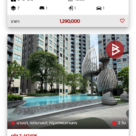
7
1
1
1
1,290,000
ราคา
บางนา, เขตบางนา, กรุงเทพมหานคร
2 วัน
รหัส T-147406