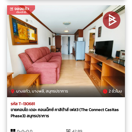
บางแก้ว, บางพลี, สมุทรปราการ
2 ชั่วโมง
รหัส T-130681
ขายคอนโด เดอะ คอนเน็กซ์ คาสิต้าส์ เฟส3 (The Connect Casitas
Phase3) สมุทรปราการ
0-0-0.0
42.89