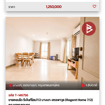
1,250,000
ราคา
บางนา, เขตบางนา, กรุงเทพมหานคร
1 สัปดาห์
รหัส T-146756
ขายคอนโด รีเจ้นท์โฮม7/2 บางนา-​สรรพาวุธ (Regent Home 7/2)
กรุงเทพมหานคร