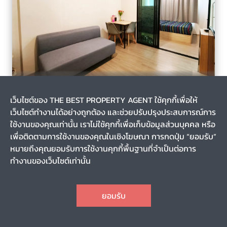
บางบ่อ, บางบ่อ, สมุทรปราการ
1 เดือน
เว็บไซต์ของ THE BEST PROPERTY AGENT ใช้คุกกี้เพื่อให้
รหัส T-141484
เว็บไซต์ทำงานได้อย่างถูกต้อง และช่วยปรับปรุงประสบการณ์การ
ขาย/เช่า คอนโด มี บางนา-บางบ่อ (Condo Me Bangna-Bangbo)
สมุทรปราการ
ใช้งานของคุณเท่านั้น เราไม่ใช้คุกกี้เพื่อเก็บข้อมูลส่วนบุคคล หรือ
เพื่อติดตามการใช้งานของคุณในเชิงโฆษณา การกดปุ่ม “ยอมรับ”
หมายถึงคุณยอมรับการใช้งานคุกกี้พื้นฐานที่จำเป็นต่อการ
0-0-0
25.23
ทำงานของเว็บไซต์เท่านั้น
5
1
1
1
CHAT
1,290,000
ราคา
ยอมรับ
TOP
1
2
3
4
5