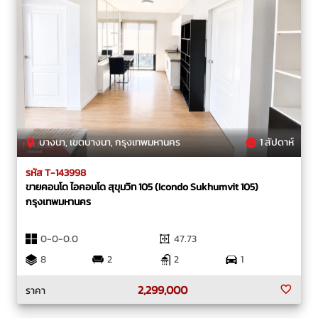
บางนา, เขตบางนา, กรุงเทพมหานคร
1 สัปดาห์
รหัส T-143998
ขายคอนโด ไอคอนโด สุขุมวิท 105 (Icondo Sukhumvit 105)
กรุงเทพมหานคร
0-0-0.0
47.73
8
2
2
1
2,299,000
ราคา