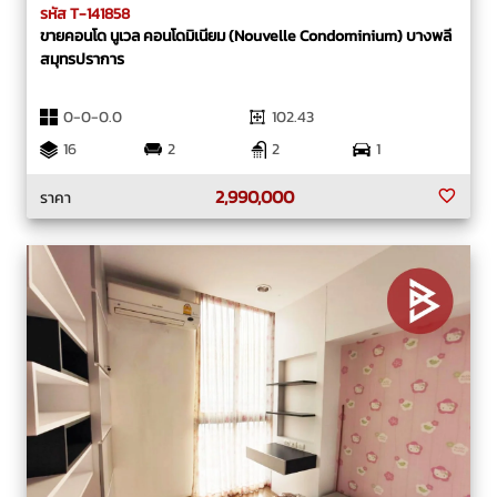
รหัส T-141858
ขายคอนโด นูเวล คอนโดมิเนียม (Nouvelle Condominium) บางพลี
สมุทรปราการ
0-0-0.0
102.43
16
2
2
1
2,990,000
ราคา