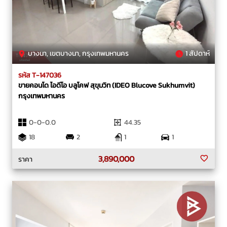
บางนา, เขตบางนา, กรุงเทพมหานคร
1 สัปดาห์
รหัส T-147036
ขายคอนโด ไอดีโอ บลูโคฟ สุขุมวิท (IDEO Blucove Sukhumvit)
กรุงเทพมหานคร
0-0-0.0
44.35
18
2
1
1
3,890,000
ราคา