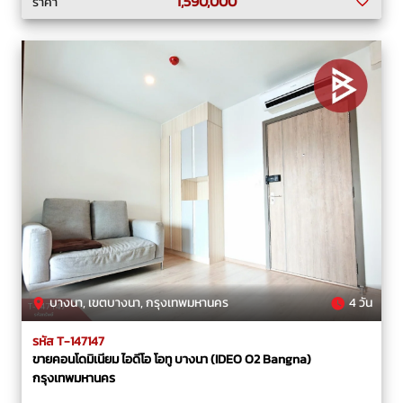
1,590,000
ราคา
บางนา, เขตบางนา, กรุงเทพมหานคร
4 วัน
รหัส T-147147
ขายคอนโดมิเนียม ไอดีโอ โอทู บางนา (IDEO O2 Bangna)
กรุงเทพมหานคร