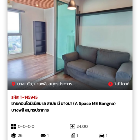
บางแก้ว, บางพลี, สมุทรปราการ
1 สัปดาห์
รหัส T-145945
ขายคอนโดมิเนียม เอ สเปซ มี บางนา (A Space ME Bangna)
บางพลี สมุทรปราการ
0-0-0.0
24.00
26
1
1
1