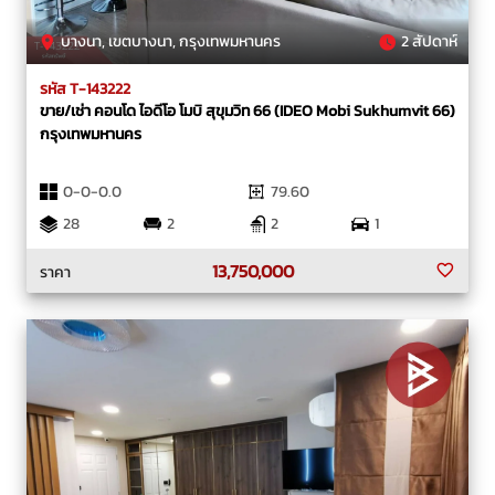
บางนา, เขตบางนา, กรุงเทพมหานคร
2 สัปดาห์
รหัส T-143222
ขาย/เช่า คอนโด ไอดีโอ โมบิ สุขุมวิท 66 (IDEO Mobi Sukhumvit 66)
กรุงเทพมหานคร
0-0-0.0
79.60
28
2
2
1
13,750,000
ราคา