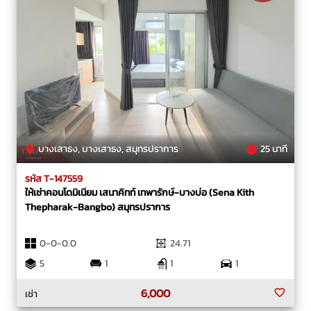
บางเสาธง, บางเสาธง, สมุทรปราการ
25 นาที
รหัส T-147559
ให้เช่าคอนโดมิเนียม เสนาคิทท์ เทพารักษ์-บางบ่อ (Sena Kith
Thepharak-Bangbo) สมุทรปราการ
0-0-0.0
24.71
5
1
1
1
6,000
เช่า