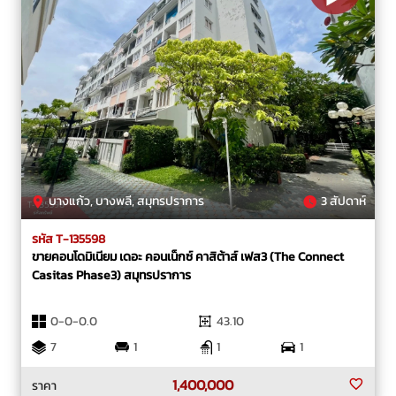
บางแก้ว, บางพลี, สมุทรปราการ
3 สัปดาห์
รหัส T-135598
ขายคอนโดมิเนียม เดอะ คอนเน็กซ์ คาสิต้าส์ เฟส3 (The Connect
Casitas Phase3) สมุทรปราการ
0-0-0.0
43.10
7
1
1
1
1,400,000
ราคา