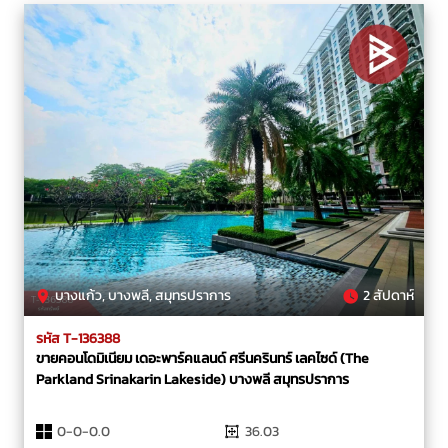
บางแก้ว, บางพลี, สมุทรปราการ
2 สัปดาห์
รหัส T-136388
ขายคอนโดมิเนียม เดอะพาร์คแลนด์ ศรีนครินทร์ เลคไซด์ (The
Parkland Srinakarin Lakeside) บางพลี สมุทรปราการ
0-0-0.0
36.03