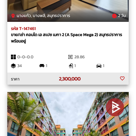
บางแก้ว, บางพลี, สมุทรปราการ
2 วัน
รหัส T-147461
ขาย/เช่า คอนโด เอ สเปซ เมกา 2 (A Space Mega 2) สมุทรปราการ
พร้อมอยู่
0-0-0.0
28.86
34
1
1
1
2,300,000
ราคา