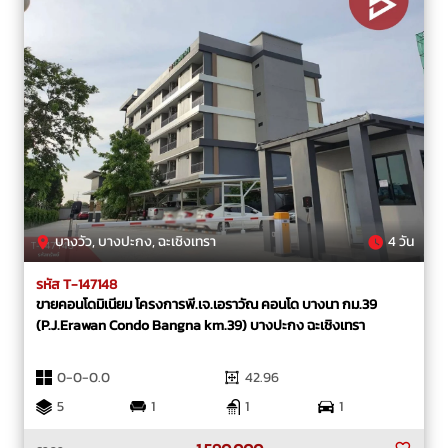
บางวัว, บางปะกง, ฉะเชิงเทรา
4 วัน
รหัส T-147148
ขายคอนโดมิเนียม โครงการพี.เจ.เอราวัณ คอนโด บางนา กม.39
(P.J.Erawan Condo Bangna km.39) บางปะกง ฉะเชิงเทรา
0-0-0.0
42.96
5
1
1
1