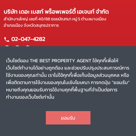
บริษัท เดอะ เบสท์ พร็อพเพอร์ตี้ เอเจนท์ จำกัด
สำนักงานใหญ่ เลขที่ 40/88 ซอยมัณฑนา หมู่ 5 ตำบลบางเมือง
อำเภอเมือง จังหวัดสมุทรปราการ
02-047-4282
เว็บไซต์ของ THE BEST PROPERTY AGENT ใช้คุกกี้เพื่อให้
เว็บไซต์ทำงานได้อย่างถูกต้อง และช่วยปรับปรุงประสบการณ์การ
แผนผังเว็บไซต์
ใช้งานของคุณเท่านั้น เราไม่ใช้คุกกี้เพื่อเก็บข้อมูลส่วนบุคคล หรือ
หน้าหลัก
บริการของเรา
เพื่อติดตามการใช้งานของคุณในเชิงโฆษณา การกดปุ่ม “ยอมรับ”
ขาย
ผลงานของเรา
หมายถึงคุณยอมรับการใช้งานคุกกี้พื้นฐานที่จำเป็นต่อการ
เช่า
รีวิว
ทำงานของเว็บไซต์เท่านั้น
ค้นหาตัวแทน
สาระน่ารู้
CHAT
Privacy Policy
Terms and Conditions
ยอมรับ
สงวนลิขสิทธิ์ พ.ศ. 2569 บริษัท เดอะ เบสท์ พร็อพเพอร์ตี้ เอเจนท์
TOP
จำกัด
(v.2.1.56)