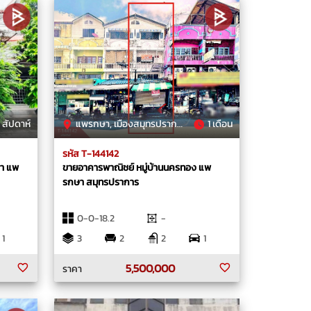
 สัปดาห์
แพรกษา, เมืองสมุทรปราการ, สมุทรปราการ
1 เดือน
รหัส T-144142
ชา แพ
ขายอาคารพาณิชย์ หมู่บ้านนครทอง แพ
รกษา สมุทรปราการ
0-0-18.2
-
1
3
2
2
1
5,500,000
ราคา