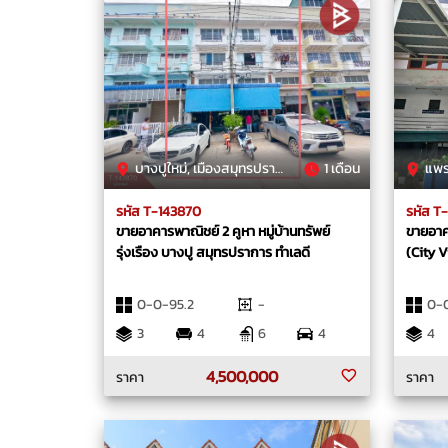
บางปูใหม่, เมืองสมุทรปราการ, สมุทรปราการ
1 เดือน
แพรกษา
รหัส T-143870
รหัส T
ขายอาคารพาณิชย์ 2 คูหา หมู่บ้านทรัพย์
ขายอาคา
รุ่งเรือง บางปู สมุทรปราการ ทำเลดี
(City 
0-0-95.2
-
0-0
3
4
6
4
4
4,500,000
ราคา
ราคา