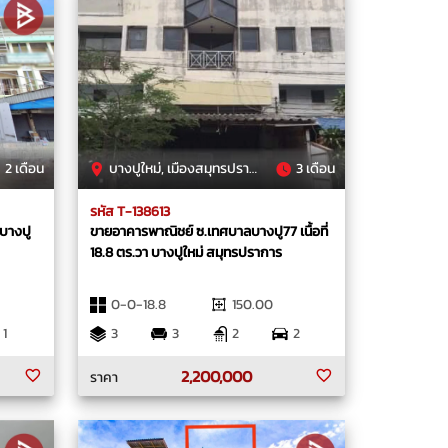
2 เดือน
บางปูใหม่, เมืองสมุทรปราการ, สมุทรปราการ
3 เดือน
รหัส T-138613
 บางปู
ขายอาคารพาณิชย์ ซ.เทศบาลบางปู77 เนื้อที่
18.8 ตร.วา บางปูใหม่ สมุทรปราการ
0-0-18.8
150.00
1
3
3
2
2
2,200,000
ราคา