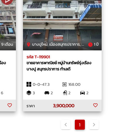
9 เดือน
บางปูใหม่, เมืองสมุทรปราการ, สมุทรปราการ
1 ปี
รหัส T-119901
รือง
ขายอาคารพาณิชย์ หมู่บ้านทรัพย์รุ่งเรือง
บางปู สมุทรปราการ ทำเลดี
0-0-47.3
168.00
6
3
2
2
2
3,900,000
ราคา
1