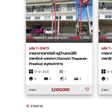
แพรกษา, เมืองสมุทรปราการ, สมุทรปราการ
5 เดือน
แพรกษา
รหัส T-121473
รหัส T
ขายอาคารพาณิชย์ หมู่บ้านสรณ์สิริ
ขายอาค
เทพารักษ์-แพรกษา (Sornsiri Theparak-
เทพารั
Praeksa) สมุทรปราการ
0-0-20.6
-
0-
3
2
3
2
3
3,000,000
ราคา
ราคา
16
รายการ