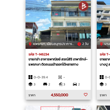
แพรกษา, เมืองสมุทรปราการ, สมุทรปราการ
2 วัน
บางปูใหม
รหัส T-146234
รหัส T
ขาย/เช่า อาคารพาณิชย์ สรณ์สิริ เทพารักษ์-
ขายอาคา
แพรกษา ติดถนนเข้าออกได้หลายทาง
บางปู 
0-0-39.4
-
0-
3
2
3
2
3
4,550,000
ราคา
ราคา