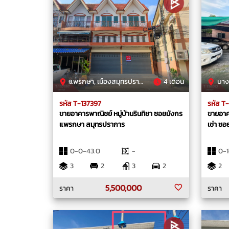
แพรกษา, เมืองสมุทรปราการ, สมุทรปราการ
4 เดือน
บางปูให
รหัส T-137397
รหัส T
ขายอาคารพาณิชย์ หมู่บ้านรินทิชา ซอยมังกร
ขายอาค
แพรกษา สมุทรปราการ
เช่า ซ
0-0-43.0
-
0-1
3
2
3
2
2
5,500,000
ราคา
ราคา