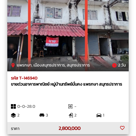
แพรกษา, เมืองสมุทรปราการ, สมุทรปราการ
2 วัน
รหัส T-146940
ขายด่วน​อาคาร​พาณิชย์​ หมู่บ้านทรัพย์​มั่นคง​ แพรก​ษา สมุทรปราการ
0-0-28.0
-
2
3
2
1
2,800,000
ราคา