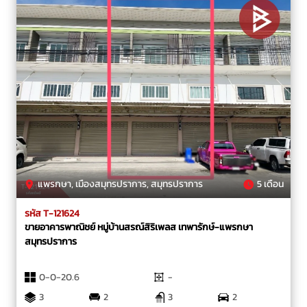
แพรกษา, เมืองสมุทรปราการ, สมุทรปราการ
5 เดือน
รหัส T-121624
ขายอาคารพาณิชย์ หมู่บ้านสรณ์สิริเพลส เทพารักษ์-แพรกษา
สมุทรปราการ
0-0-20.6
-
3
2
3
2