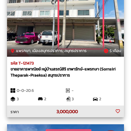
แพรกษา, เมืองสมุทรปราการ, สมุทรปราการ
5 เดือน
รหัส T-121473
ขายอาคารพาณิชย์ หมู่บ้านสรณ์สิริ เทพารักษ์-แพรกษา (Sornsiri
Theparak-Praeksa) สมุทรปราการ
0-0-20.6
-
3
2
3
2
3,000,000
ราคา