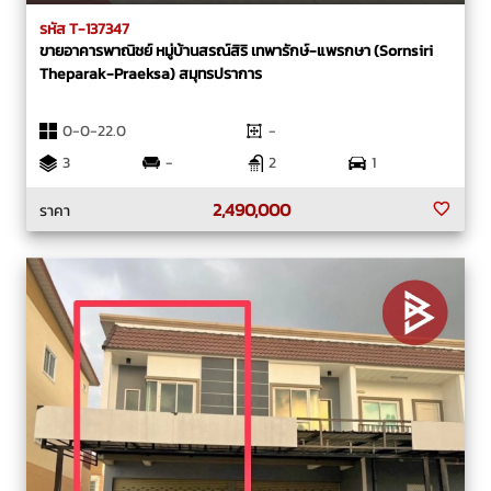
รหัส T-137347
ขายอาคารพาณิชย์ หมู่บ้านสรณ์สิริ เทพารักษ์-แพรกษา (Sornsiri
Theparak-Praeksa) สมุทรปราการ
0-0-22.0
-
3
-
2
1
2,490,000
ราคา