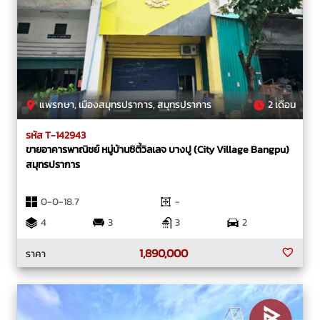
แพรกษา, เมืองสมุทรปราการ, สมุทรปราการ
2 เดือน
รหัส T-142943
ขายอาคารพาณิชย์ หมู่บ้านซิตี้วิลเลจ บางปู (City Village Bangpu)
สมุทรปราการ
0-0-18.7
-
4
3
3
2
1,890,000
ราคา