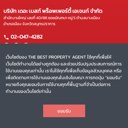
บริษัท เดอะ เบสท์ พร็อพเพอร์ตี้ เอเจนท์ จำกัด
สำนักงานใหญ่ เลขที่ 40/88 ซอยมัณฑนา หมู่ 5 ตำบลบางเมือง
อำเภอเมือง จังหวัดสมุทรปราการ
02-047-4282
เว็บไซต์ของ THE BEST PROPERTY AGENT ใช้คุกกี้เพื่อให้
เว็บไซต์ทำงานได้อย่างถูกต้อง และช่วยปรับปรุงประสบการณ์การ
แผนผังเว็บไซต์
ใช้งานของคุณเท่านั้น เราไม่ใช้คุกกี้เพื่อเก็บข้อมูลส่วนบุคคล หรือ
หน้าหลัก
บริการของเรา
เพื่อติดตามการใช้งานของคุณในเชิงโฆษณา การกดปุ่ม “ยอมรับ”
ขาย
ผลงานของเรา
หมายถึงคุณยอมรับการใช้งานคุกกี้พื้นฐานที่จำเป็นต่อการ
เช่า
รีวิว
ทำงานของเว็บไซต์เท่านั้น
ค้นหาตัวแทน
สาระน่ารู้
CHAT
Privacy Policy
Terms and Conditions
ยอมรับ
สงวนลิขสิทธิ์ พ.ศ. 2569 บริษัท เดอะ เบสท์ พร็อพเพอร์ตี้ เอเจนท์
TOP
จำกัด
(v.2.1.56)