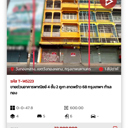
วังทองหลาง, เขตวังทองหลาง, กรุงเทพมหานคร
1 สัปดาห์
รหัส T-145223
ขายด่วนอาคารพาณิชย์ 4 ชั้น 2 คูหา ลาดพร้าว 68 กรุงเทพฯ ทำเล
ทอง
0-0-47.8
600.00
4
5
6
-