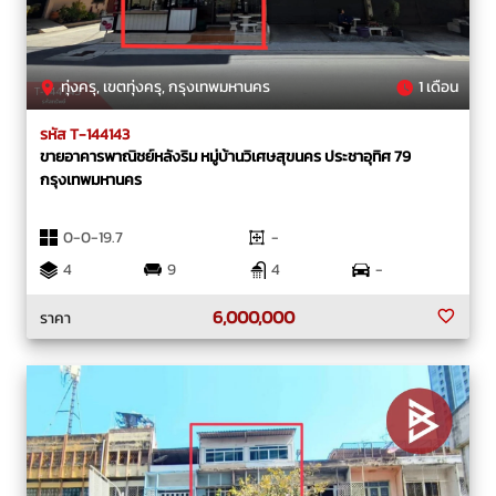
ทุ่งครุ, เขตทุ่งครุ, กรุงเทพมหานคร
1 เดือน
รหัส T-144143
ขายอาคารพาณิชย์หลังริม หมู่บ้านวิเศษสุขนคร ประชาอุทิศ 79
กรุงเทพมหานคร
0-0-19.7
-
4
9
4
-
6,000,000
ราคา