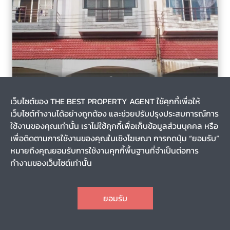
บางบอน, เขตบางบอน, กรุงเทพมหานคร
4 เดือน
เว็บไซต์ของ THE BEST PROPERTY AGENT ใช้คุกกี้เพื่อให้
รหัส T-127230
เว็บไซต์ทำงานได้อย่างถูกต้อง และช่วยปรับปรุงประสบการณ์การ
ขายอาคารพาณิชย์ หมู่บ้านเอกชัยเลควิลล์ พระราม 2 บางบอน
กรุงเทพฯ
ใช้งานของคุณเท่านั้น เราไม่ใช้คุกกี้เพื่อเก็บข้อมูลส่วนบุคคล หรือ
เพื่อติดตามการใช้งานของคุณในเชิงโฆษณา การกดปุ่ม “ยอมรับ”
หมายถึงคุณยอมรับการใช้งานคุกกี้พื้นฐานที่จำเป็นต่อการ
0-0-20.2
-
ทำงานของเว็บไซต์เท่านั้น
3
-
2
2
CHAT
2,950,000
ราคา
ยอมรับ
TOP
1
2