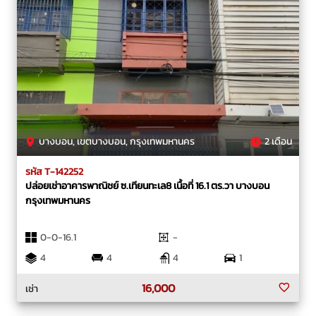
บางบอน, เขตบางบอน, กรุงเทพมหานคร
2 เดือน
รหัส T-142252
ปล่อยเช่าอาคารพาณิชย์ ซ.เทียนทะเล8 เนื้อที่ 16.1 ตร.วา บางบอน
กรุงเทพมหานคร
0-0-16.1
-
4
4
4
1
16,000
เช่า