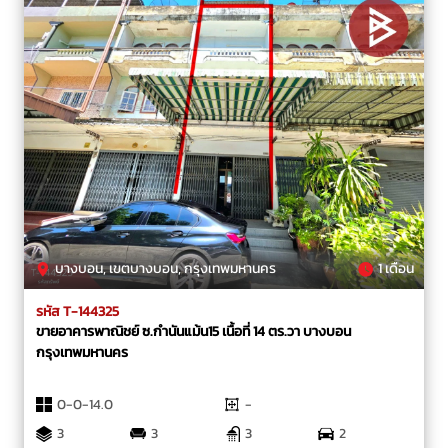
บางบอน, เขตบางบอน, กรุงเทพมหานคร
1 เดือน
รหัส T-144325
ขายอาคารพาณิชย์ ซ.กำนันแม้น15 เนื้อที่ 14 ตร.วา บางบอน
กรุงเทพมหานคร
0-0-14.0
-
3
3
3
2