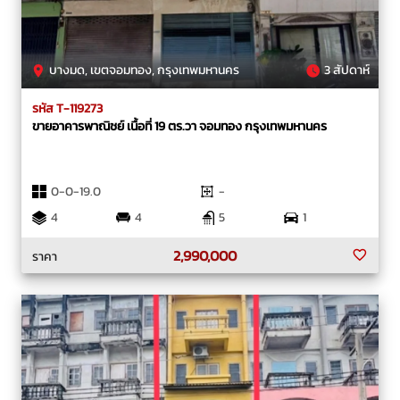
บางมด, เขตจอมทอง, กรุงเทพมหานคร
3 สัปดาห์
รหัส T-119273
ขายอาคารพาณิชย์ เนื้อที่ 19 ตร.วา จอมทอง กรุงเทพมหานคร
0-0-19.0
-
4
4
5
1
2,990,000
ราคา