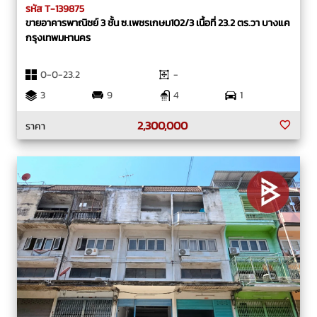
รหัส T-139875
ขายอาคารพาณิชย์ 3 ชั้น ซ.เพชรเกษม102/3 เนื้อที่ 23.2 ตร.วา บางแค
กรุงเทพมหานคร
0-0-23.2
-
3
9
4
1
2,300,000
ราคา