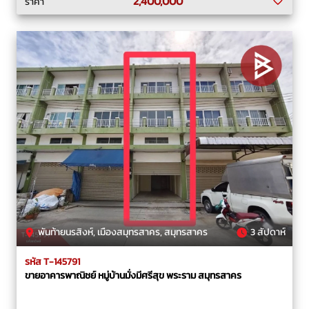
2,400,000
ราคา
พันท้ายนรสิงห์, เมืองสมุทรสาคร, สมุทรสาคร
3 สัปดาห์
รหัส T-145791
ขายอาคารพาณิชย์ หมู่บ้านมั่งมีศรีสุข พระราม สมุทรสาคร