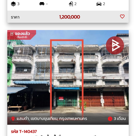
3
-
2
2
1,200,000
ราคา
แสมดำ, เขตบางขุนเทียน, กรุงเทพมหานคร
3 เดือน
รหัส T-140437