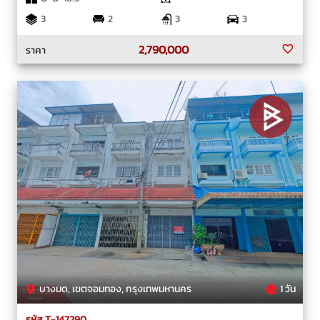
3
2
3
3
2,790,000
ราคา
บางมด, เขตจอมทอง, กรุงเทพมหานคร
1 วัน
รหัส T-147290