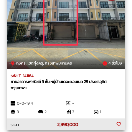
ทุ่งครุ, เขตทุ่งครุ, กรุงเทพมหานคร
4 ชั่วโมง
รหัส T-141164
ขายอาคารพาณิชย์ 3 ชั้น หมู่บ้านเดอะคอนเนค 25 ประชาอุทิศ
กรุงเทพฯ
0-0-19.4
-
3
2
3
1
2,990,000
ราคา