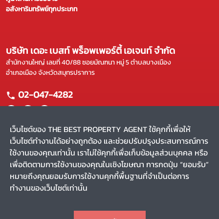
อสังหาริมทรัพย์ทุกประเภท
บริษัท เดอะ เบสท์ พร็อพเพอร์ตี้ เอเจนท์ จำกัด
สำนักงานใหญ่ เลขที่ 40/88 ซอยมัณฑนา หมู่ 5 ตำบลบางเมือง
อำเภอเมือง จังหวัดสมุทรปราการ
02-047-4282
เว็บไซต์ของ THE BEST PROPERTY AGENT ใช้คุกกี้เพื่อให้
เว็บไซต์ทำงานได้อย่างถูกต้อง และช่วยปรับปรุงประสบการณ์การ
แผนผังเว็บไซต์
ใช้งานของคุณเท่านั้น เราไม่ใช้คุกกี้เพื่อเก็บข้อมูลส่วนบุคคล หรือ
หน้าหลัก
บริการของเรา
เพื่อติดตามการใช้งานของคุณในเชิงโฆษณา การกดปุ่ม “ยอมรับ”
ขาย
ผลงานของเรา
หมายถึงคุณยอมรับการใช้งานคุกกี้พื้นฐานที่จำเป็นต่อการ
เช่า
รีวิว
ทำงานของเว็บไซต์เท่านั้น
ค้นหาตัวแทน
สาระน่ารู้
CHAT
Privacy Policy
Terms and Conditions