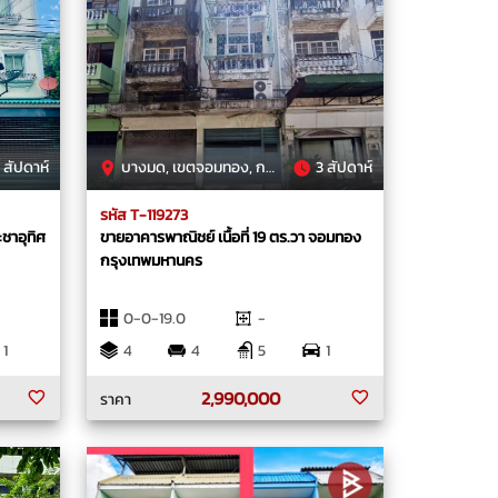
 สัปดาห์
บางมด, เขตจอมทอง, กรุงเทพมหานคร
3 สัปดาห์
รหัส T-119273
ะชาอุทิศ
ขายอาคารพาณิชย์ เนื้อที่ 19 ตร.วา จอมทอง
กรุงเทพมหานคร
0-0-19.0
-
1
4
4
5
1
2,990,000
ราคา