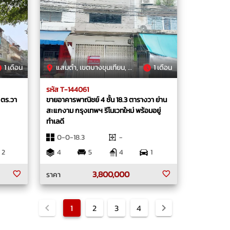
1 เดือน
แสมดำ, เขตบางขุนเทียน, กรุงเทพมหานคร
1 เดือน
รหัส T-144061
 ตร.วา
ขายอาคารพาณิชย์ 4 ชั้น 18.3 ตารางวา ย่าน
สะแกงาม กรุงเทพฯ รีโนเวทใหม่ พร้อมอยู่
ทำเลดี
0-0-18.3
-
2
4
5
4
1
3,800,000
ราคา
1
2
3
4