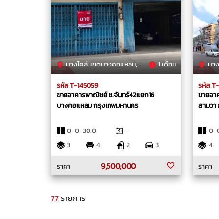
บางโคล่, เขตบางคอแหลม, กรุงเทพมหานคร
1 เดือน
บางชัน
รหัส T-145059
รหัส T
ขายอาคารพาณิชย์ ซ.จันทร์42แยก16
ขายอาคา
บางคอแหลม กรุงเทพมหานคร
สามวา 
0-0-30.0
-
0-
3
4
2
3
4
9,500,000
ราคา
ราคา
77
รายการ