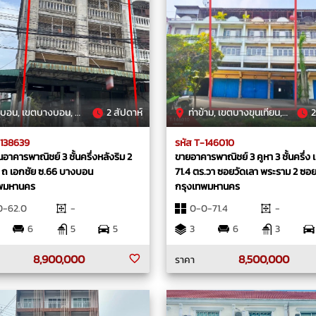
, เขตบางบอน, กรุงเทพมหานคร
2 สัปดาห์
ท่าข้าม, เขตบางขุนเทียน, กรุงเทพมหานคร
2
-138639
รหัส T-146010
อาคารพาณิชย์ 3 ชั้นครึ่งหลังริม 2
ขายอาคารพาณิชย์ 3 คูหา 3 ชั้นครึ่ง เนื
ด ถ เอกชัย ซ.66 บางบอน
71.4 ตร.วา ซอยวัดเลา พระราม 2 ซอย
ทพมหานคร
กรุงเทพมหานคร
0-62.0
-
0-0-71.4
-
6
5
5
3
6
3
8,900,000
8,500,000
ราคา