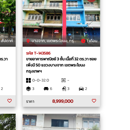
 สัปดาห์
บางจาก, เขตพระโขนง, กรุงเทพมหานคร
1 เดือน
รหัส T-143586
ตร.วา
ขายอาคารพาณิชย์ 3 ชั้น เนื้อที่ 32 ตร.วา ซอย
เพิ่งมี 50 แขวงบางจาก เขตพระโขนง
กรุงเทพฯ
0-0-32.0
-
2
3
6
3
2
8,999,000
ราคา