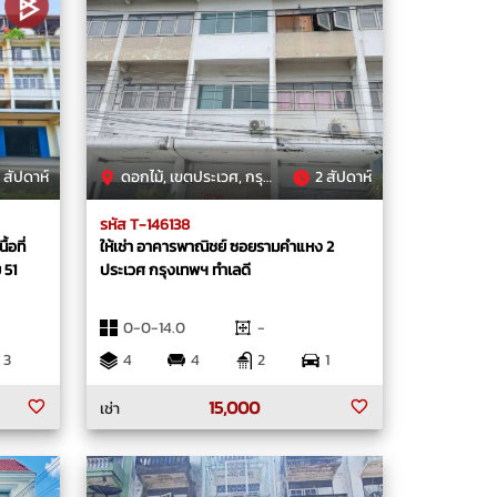
 สัปดาห์
ดอกไม้, เขตประเวศ, กรุงเทพมหานคร
2 สัปดาห์
รหัส T-146138
้อที่
ให้เช่า อาคารพาณิชย์ ซอยรามคำแหง 2
 51
ประเวศ กรุงเทพฯ ทำเลดี
0-0-14.0
-
3
4
4
2
1
15,000
เช่า