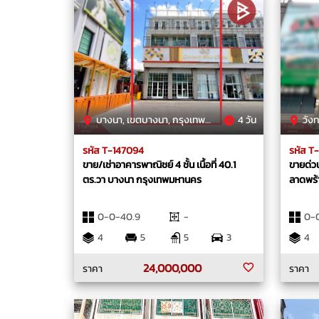
บางนา, เขตบางนา, กรุงเทพมหานคร
4 วัน
วังทอง
รหัส T-147094
รหัส T
ขาย/เช่าอาคารพาณิชย์ 4 ชั้น เนื้อที่ 40.1
ขายด่วน
ตร.วา บางนา กรุงเทพมหานคร
ลาดพร้
0-0-40.9
-
0-
4
5
5
3
4
24,000,000
ราคา
ราคา