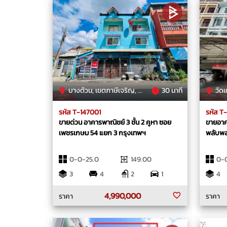
บางด้วน, เขตภาษีเจริญ, กรุงเทพมหานคร
30 นาที
วัดเทพศิ
รหัส T-147001
รหัส T
ขายด่วน อาคารพาณิชย์ 3 ชั้น 2 คูหา ซอย
ขายอาค
เพชรเกษม 54 แยก 3 กรุงเทพฯ
พลับพล
0-0-25.0
149.00
0-0
3
4
2
1
4
4,990,000
ราคา
ราคา