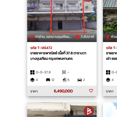
ท่าข้าม, เขตบางขุนเทียน, กรุงเทพมหานคร
3 สัปดาห์
ห้วยขวา
รหัส T-145472
รหัส T
ขายอาคารพาณิชย์ เนื้อที่ 37.8 ตารางวา
ขายอาค
บางขุนเทียน กรุงเทพมหานคร
เช่า ซอ
0-0-37.8
-
0-
4
12
6
2
4
6,490,000
ราคา
ราคา