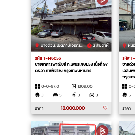
บางด้วน, เขตภาษีเจริญ, กรุงเทพมหานคร
2 สัปดาห์
หนองบอ
รหัส T-146056
รหัส T
ขายอาคารพาณิชย์ ถ.เพชรเกษม58 เนื้อที่ 97
ขายด่วน
ตร.วา ภาษีเจริญ กรุงเทพมหานคร
เฉลิมพร
กรุงเ
0-0-97.0
1309.00
0-0
3
5
3
3
5
18,000,000
ราคา
ราคา