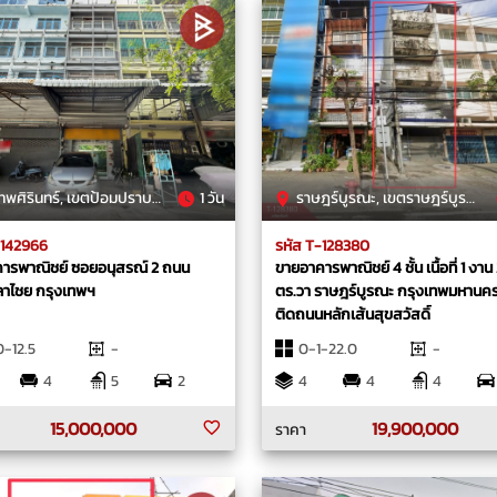
รินทร์, เขตป้อมปราบศัตรูพ่าย, กรุงเทพมหานคร
1 วัน
ราษฎร์บูรณะ, เขตราษฎร์บูรณะ, กรุงเทพมหานคร
-142966
รหัส T-128380
ารพาณิชย์ ซอยอนุสรณ์ 2 ถนน
ขายอาคารพาณิชย์ 4 ชั้น เนื้อที่ 1 งาน
าไชย กรุงเทพฯ
ตร.วา ราษฎร์บูรณะ กรุงเทพมหานคร
ติดถนนหลักเส้นสุขสวัสดิ์
-12.5
-
0-1-22.0
-
4
5
2
4
4
4
15,000,000
19,900,000
ราคา