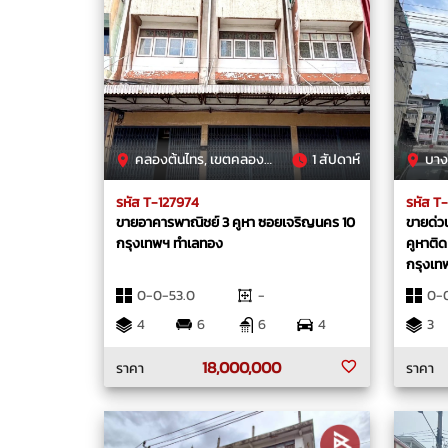
คลองต้นไทร, เขตคลองสาน, กรุงเทพมหานคร
1 สัปดาห์
บางบอน
รหัส T-127974
รหัส T
ขายอาคารพาณิชย์ 3 คูหา ซอยเจริญนคร 10
ขายด่วน
กรุงเทพฯ ทำเลทอง
คูหาติ
กรุงเ
0-0-53.0
-
0-
4
6
6
4
3
18,000,000
ราคา
ราคา