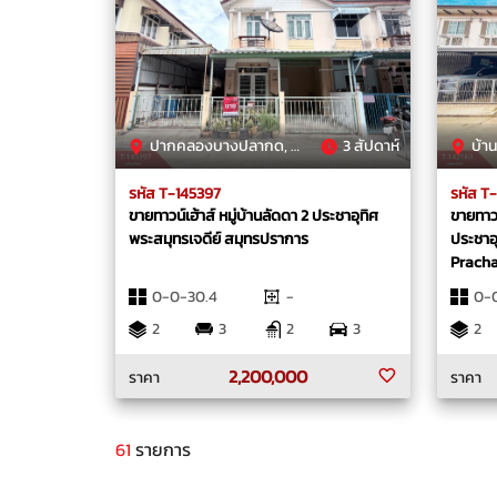
ปากคลองบางปลากด, พระสมุทรเจดีย์, สมุทรปราการ
3 สัปดาห์
บ้านคลอ
รหัส T-145397
รหัส T
ขายทาวน์เฮ้าส์ หมู่บ้านลัดดา 2 ประชาอุทิศ
ขายทาวน
พระสมุทรเจดีย์ สมุทรปราการ
ประชาอ
Pracha
สมุทรป
0-0-30.4
-
0-
2
3
2
3
2
2,200,000
ราคา
ราคา
61
รายการ