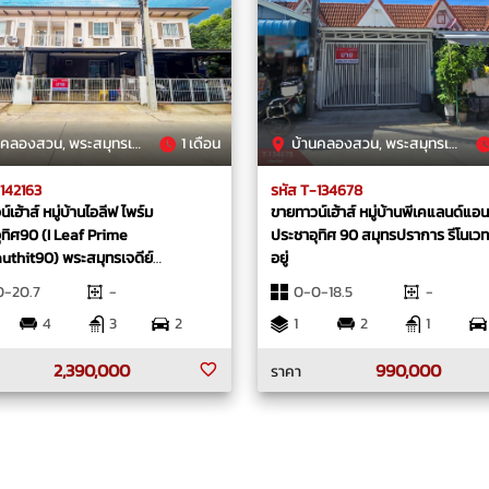
งสวน, พระสมุทรเจดีย์, สมุทรปราการ
1 เดือน
บ้านคลองสวน, พระสมุทรเจดีย์, สมุทรปราการ
-142163
รหัส T-134678
์เฮ้าส์ หมู่บ้านไอลีฟ ไพร์ม
ขายทาวน์เฮ้าส์ หมู่บ้านพีเคแลนด์แอนด
ุทิศ90 (I Leaf Prime
ประชาอุทิศ 90 สมุทรปราการ รีโนเว
uthit90) พระสมุทรเจดีย์
อยู่
ราการ
0-20.7
-
0-0-18.5
-
4
3
2
1
2
1
2,390,000
990,000
ราคา