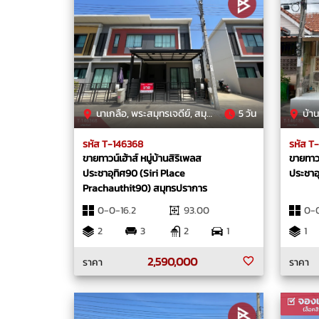
นาเกลือ, พระสมุทรเจดีย์, สมุทรปราการ
5 วัน
บ้านคล
รหัส T-146368
รหัส T
ขายทาวน์เฮ้าส์ หมู่บ้านสิริเพลส
ขายทาวน์
ประชาอุทิศ90 (Siri Place
ประชาอ
Prachauthit90) สมุทรปราการ
0-0-16.2
93.00
0-0
2
3
2
1
1
2,590,000
ราคา
ราคา