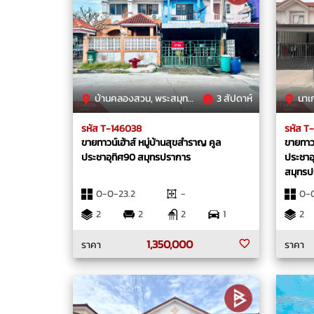
บ้านคลองสวน, พระสมุทรเจดีย์, สมุทรปราการ
3 สัปดาห์
นาเกลือ
รหัส T-146038
รหัส T
ขายทาวน์เฮ้าส์ หมู่บ้านสุขสำราญ คูล
ขายทาวน
ประชาอุทิศ90 สมุทรปราการ
ประชาอุ
สมุทรป
0-0-23.2
-
0-0
2
2
2
1
2
1,350,000
ราคา
ราคา