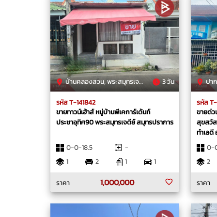
บ้านคลองสวน, พระสมุทรเจดีย์, สมุทรปราการ
3 วัน
ปากคลอง
รหัส T-141842
รหัส T
ขายทาวน์เฮ้าส์ หมู่บ้านพีเคการ์เด้นท์
ขายด่วน
ประชาอุทิศ90 พระสมุทรเจดีย์ สมุทรปราการ
สุขสวัส
ทำเลดี
สุขสวัส
0-0-18.5
-
0-0
1
2
1
1
2
1,000,000
ราคา
ราคา