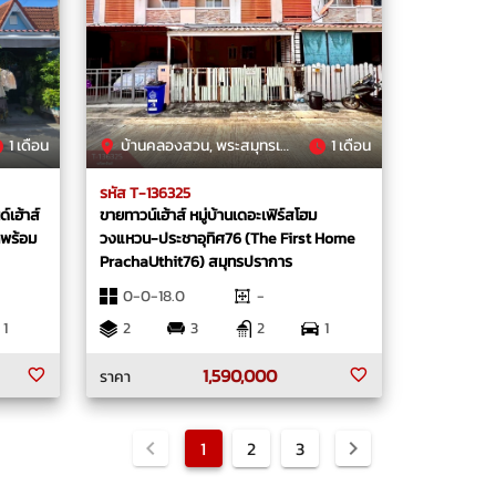
1 เดือน
บ้านคลองสวน, พระสมุทรเจดีย์, สมุทรปราการ
1 เดือน
รหัส T-136325
์เฮ้าส์
ขายทาวน์เฮ้าส์ หมู่บ้านเดอะเฟิร์สโฮม
ทพร้อม
วงแหวน-ประชาอุทิศ76 (The First Home
PrachaUthit76) สมุทรปราการ
0-0-18.0
-
1
2
3
2
1
1,590,000
ราคา
1
2
3