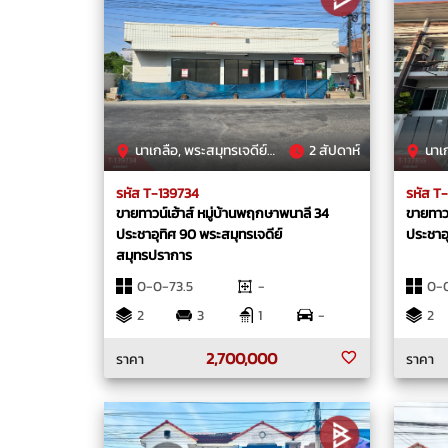
นาเกลือ, พระสมุทรเจดีย์, สมุทรปราการ
2 สัปดาห์
นาเกลือ
รหัส T-139734
รหัส T
ขายทาวน์เฮ้าส์ หมู่บ้านพฤกษาพนาลี 34
ขายทาวน
ประชาอุทิศ 90 พระสมุทรเจดีย์
ประชาอ
สมุทรปราการ
0-0-73.5
-
0-0
2
3
1
-
2
2,700,000
ราคา
ราคา