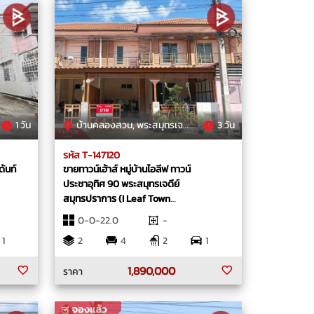
1 วัน
บ้านคลองสวน, พระสมุทรเจดีย์, สมุทรปราการ
3 วัน
รหัส T-147120
ด้นท์
ขายทาวน์เฮ้าส์ หมู่บ้านไอลีฟ ทาวน์
ประชาอุทิศ 90 พระสมุทรเจดีย์
สมุทรปราการ (I Leaf Town
PrachaUthit90)
0-0-22.0
-
1
2
4
2
1
1,890,000
ราคา