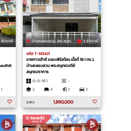
 สัปดาห์
บ้านคลองสวน, พระสมุทรเจดีย์, สมุทรปราการ
3 สัปดาห์
รหัส T-145421
ขายทาวเฮ้าส์ เดอะเฟิร์สโฮม เนื้อที่ 18.1 ตร.ว.
hauthit
บ้านคลองสวน พระสมุทรเจดีย์
สมุทรปราการ
0-0-18.1
-
1
2
3
2
2
1,890,000
ราคา