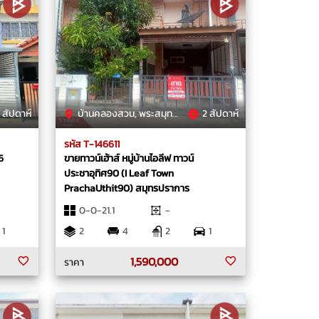
 สัปดาห์
บ้านคลองสวน, พระสมุทรเจดีย์, สมุทรปราการ
2 สัปดาห์
รหัส T-146611
6
ขายทาวน์เฮ้าส์ หมู่บ้านไอลีฟ ทาวน์
ประชาอุทิศ90 (I Leaf Town
PrachaUthit90) สมุทรปราการ
0-0-21.1
-
1
2
4
2
1
1,590,000
ราคา