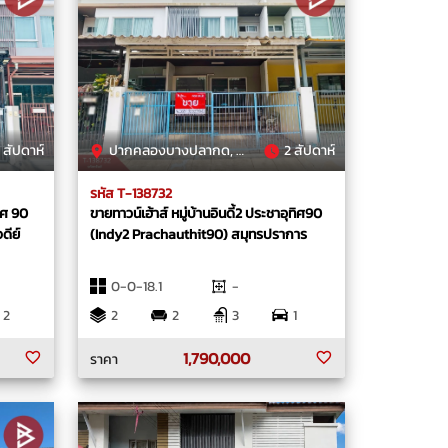
 สัปดาห์
ปากคลองบางปลากด, พระสมุทรเจดีย์, สมุทรปราการ
2 สัปดาห์
รหัส T-138732
ทิศ 90
ขายทาวน์เฮ้าส์ หมู่บ้านอินดี้2 ประชาอุทิศ90
ดีย์
(Indy2 Prachauthit90) สมุทรปราการ
0-0-18.1
-
2
2
2
3
1
1,790,000
ราคา