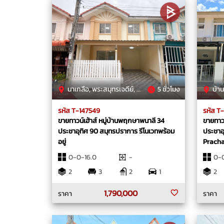
นาเกลือ, พระสมุทรเจดีย์, สมุทรปราการ
5 ชั่วโมง
บ้านคล
รหัส T-147549
รหัส T
ขายทาวน์เฮ้าส์ หมู่บ้านพฤกษาพนาลี 34
ขายทาวน
ประชาอุทิศ 90 สมุทรปราการ รีโนเวทพร้อม
ประชาอ
อยู่
Pracha
สมุทรป
0-0-16.0
-
0-
2
3
2
1
2
1,790,000
ราคา
ราคา