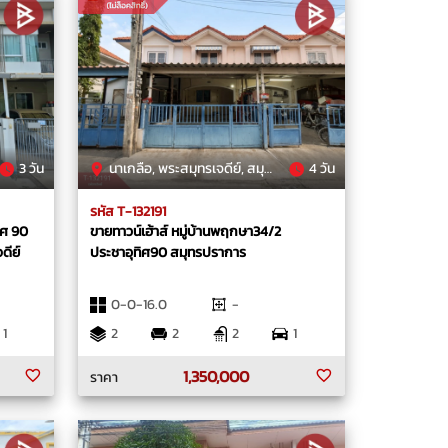
3 วัน
นาเกลือ, พระสมุทรเจดีย์, สมุทรปราการ
4 วัน
รหัส T-132191
ทิศ 90
ขายทาวน์เฮ้าส์ หมู่บ้านพฤกษา34/2
ดีย์
ประชาอุทิศ90 สมุทรปราการ
0-0-16.0
-
1
2
2
2
1
1,350,000
ราคา