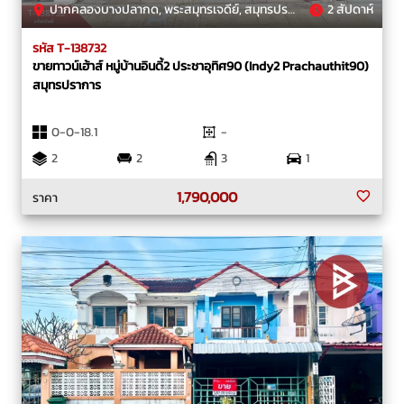
ปากคลองบางปลากด, พระสมุทรเจดีย์, สมุทรปราการ
2 สัปดาห์
รหัส T-138732
ขายทาวน์เฮ้าส์ หมู่บ้านอินดี้2 ประชาอุทิศ90 (Indy2 Prachauthit90)
สมุทรปราการ
0-0-18.1
-
2
2
3
1
1,790,000
ราคา