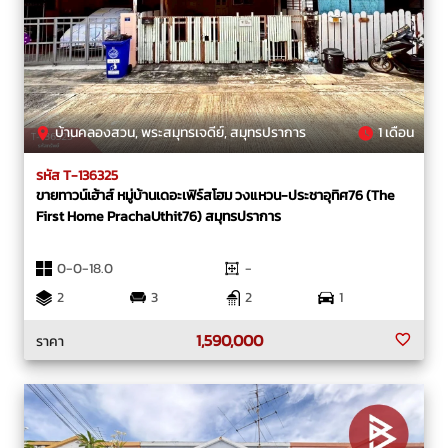
บ้านคลองสวน, พระสมุทรเจดีย์, สมุทรปราการ
1 เดือน
รหัส T-136325
ขายทาวน์เฮ้าส์ หมู่บ้านเดอะเฟิร์สโฮม วงแหวน-ประชาอุทิศ76 (The
First Home PrachaUthit76) สมุทรปราการ
0-0-18.0
-
2
3
2
1
1,590,000
ราคา