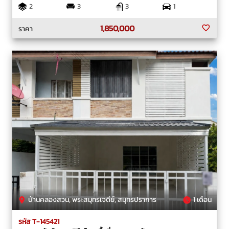
2
3
3
1
1,850,000
ราคา
บ้านคลองสวน, พระสมุทรเจดีย์, สมุทรปราการ
1 เดือน
รหัส T-145421