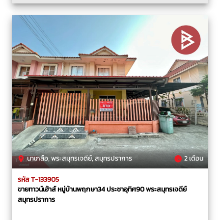
นาเกลือ, พระสมุทรเจดีย์, สมุทรปราการ
2 เดือน
รหัส T-133905
ขายทาวน์เฮ้าส์ หมู่บ้านพฤกษา34 ประชาอุทิศ90 พระสมุทรเจดีย์
สมุทรปราการ