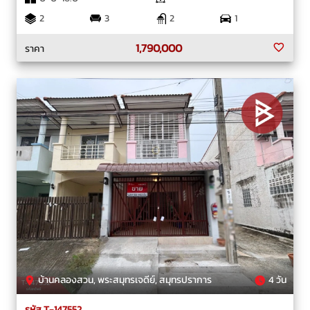
2
3
2
1
1,790,000
ราคา
บ้านคลองสวน, พระสมุทรเจดีย์, สมุทรปราการ
4 วัน
รหัส T-147552