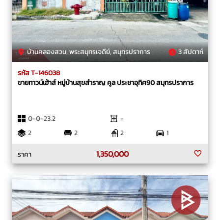
บ้านคลองสวน, พระสมุทรเจดีย์, สมุทรปราการ
3 สัปดาห์
รหัส T-146038
ขายทาวน์เฮ้าส์ หมู่บ้านสุขสำราญ คูล ประชาอุทิศ90 สมุทรปราการ
0-0-23.2
-
2
2
2
1
1,350,000
ราคา