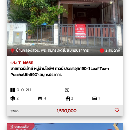
บ้านคลองสวน, พระสมุทรเจดีย์, สมุทรปราการ
2 สัปดาห์
รหัส T-146611
ขายทาวน์เฮ้าส์ หมู่บ้านไอลีฟ ทาวน์ ประชาอุทิศ90 (I Leaf Town
PrachaUthit90) สมุทรปราการ
0-0-21.1
-
2
4
2
1
1,590,000
ราคา