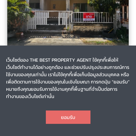
นาเกลือ, พระสมุทรเจดีย์, สมุทรปราการ
3 เดือน
เว็บไซต์ของ THE BEST PROPERTY AGENT ใช้คุกกี้เพื่อให้
รหัส T-134525
เว็บไซต์ทำงานได้อย่างถูกต้อง และช่วยปรับปรุงประสบการณ์การ
ขายทาวน์เฮ้าส์ หมู่บ้านพฤกษา34 ประชาอุทิศ90 พระสมุทรเจดีย์
สมุทรปราการ
ใช้งานของคุณเท่านั้น เราไม่ใช้คุกกี้เพื่อเก็บข้อมูลส่วนบุคคล หรือ
เพื่อติดตามการใช้งานของคุณในเชิงโฆษณา การกดปุ่ม “ยอมรับ”
หมายถึงคุณยอมรับการใช้งานคุกกี้พื้นฐานที่จำเป็นต่อการ
0-0-18.0
-
ทำงานของเว็บไซต์เท่านั้น
2
3
2
1
CHAT
1,350,000
ราคา
ยอมรับ
TOP
1
2