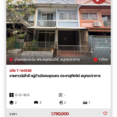
บ้านคลองสวน, พระสมุทรเจดีย์, สมุทรปราการ
1 เดือน
รหัส T-144538
ขายทาวน์เฮ้าส์ หมู่บ้านวิเศษสุขนคร ประชาอุทิศ90 สมุทรปราการ
0-0-18.0
-
2
3
2
1
1,790,000
ราคา