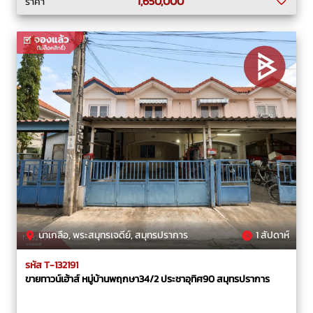
1,650,000
ราคา
นาเกลือ, พระสมุทรเจดีย์, สมุทรปราการ
1 สัปดาห์
รหัส T-132191
ขายทาวน์เฮ้าส์ หมู่บ้านพฤกษา34/2 ประชาอุทิศ90 สมุทรปราการ