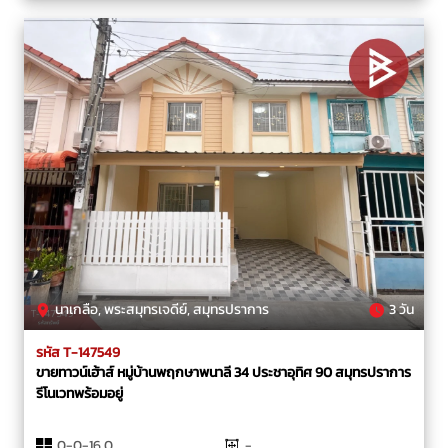
นาเกลือ, พระสมุทรเจดีย์, สมุทรปราการ
3 วัน
รหัส T-147549
ขายทาวน์เฮ้าส์ หมู่บ้านพฤกษาพนาลี 34 ประชาอุทิศ 90 สมุทรปราการ
รีโนเวทพร้อมอยู่
0-0-16.0
-