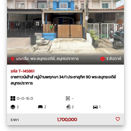
นาเกลือ, พระสมุทรเจดีย์, สมุทรปราการ
3 สัปดาห์
รหัส T-145861
ขายทาวน์เฮ้าส์ หมู่บ้านพฤกษา 34/1 ประชาอุทิศ 90 พระสมุทรเจดีย์
สมุทรปราการ
0-0-16.0
-
2
2
2
1
1,700,000
ราคา