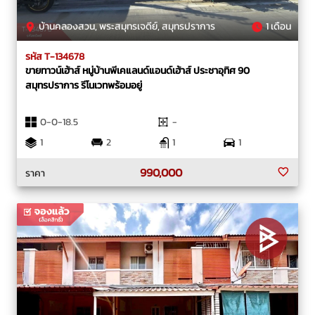
บ้านคลองสวน, พระสมุทรเจดีย์, สมุทรปราการ
1 เดือน
รหัส T-134678
ขายทาวน์เฮ้าส์ หมู่บ้านพีเคแลนด์แอนด์เฮ้าส์ ประชาอุทิศ 90
สมุทรปราการ รีโนเวทพร้อมอยู่
0-0-18.5
-
1
2
1
1
990,000
ราคา