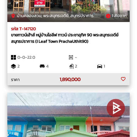
บ้านคลองสวน, พระสมุทรเจดีย์, สมุทรปราการ
1 สัปดาห์
รหัส T-147120
ขายทาวน์เฮ้าส์ หมู่บ้านไอลีฟ ทาวน์ ประชาอุทิศ 90 พระสมุทรเจดีย์
สมุทรปราการ (I Leaf Town PrachaUthit90)
0-0-22.0
-
2
4
2
1
1,890,000
ราคา