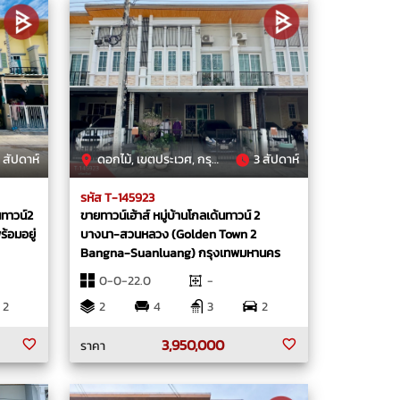
 สัปดาห์
ดอกไม้, เขตประเวศ, กรุงเทพมหานคร
3 สัปดาห์
รหัส T-145923
นทาวน์2
ขายทาวน์เฮ้าส์ หมู่บ้านโกลเด้นทาวน์ 2
้อมอยู่
บางนา-สวนหลวง (Golden Town 2
Bangna-Suanluang) กรุงเทพมหานคร
0-0-22.0
-
2
2
4
3
2
3,950,000
ราคา