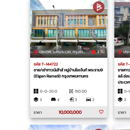
ประเวศ, เขตประเวศ, กรุงเทพมหานคร
3 วัน
ประเวศ
รหัส T-144722
รหัส T
ขาย/เช่าทาวน์เฮ้าส์ หมู่บ้านไอเจ้นท์ พระราม9
ขายทาวน
(Eigen Rama9) กรุงเทพมหานคร
ลล์ อ่
ประเวศ
0-0-20.0
150.00
0-
3
4
3
2
3
10,000,000
ราคา
ราคา