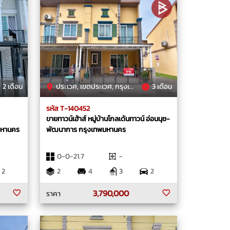
2 เดือน
ประเวศ, เขตประเวศ, กรุงเทพมหานคร
3 เดือน
รหัส T-140452
ขายทาวน์เฮ้าส์ หมู่บ้านโกลเด้นทาวน์ อ่อนนุช-
มหานคร
พัฒนาการ กรุงเทพมหานคร
0-0-21.7
-
2
2
4
3
2
3,790,000
ราคา