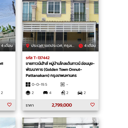
4 เดือน
ประเวศ, เขตประเวศ, กรุงเทพมหานคร
4 เดือน
รหัส T-137442
เวศ
ขายทาวน์เฮ้าส์ หมู่บ้านโกลเด้นทาวน์ อ่อนนุช-
พัฒนาการ (Golden Town Onnut-
Pattanakarn) กรุงเทพมหานคร
0-0-19.5
-
2
2
4
2
2
2,799,000
ราคา