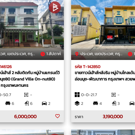
, เขตประเวศ, กรุงเทพมหานคร
1 สัปดาห์
ประเวศ, เขตประเวศ, กรุงเทพมหานคร
1
-146126
รหัส T-142850
์เฮ้าส์ 2 หลังติดกัน หมู่บ้านแกรนด์วิ
ขายทาวน์เฮ้าส์หลังริม หมู่บ้านโกลเด้
อนนุช80 (Grand Ville On-nut80)
อ่อนนุช-พัฒนาการ กรุงเทพฯ สวยพร
 กรุงเทพมหานคร
0-50.7
-
0-0-21.7
-
6
6
2
2
4
3
6,000,000
3,190,000
ราคา