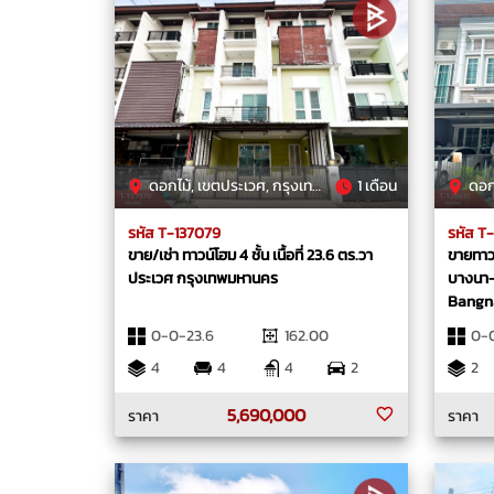
ดอกไม้, เขตประเวศ, กรุงเทพมหานคร
1 เดือน
ดอกไม
รหัส T-137079
รหัส T
ขาย/เช่า ทาวน์โฮม 4 ชั้น เนื้อที่ 23.6 ตร.วา
ขายทาวน
ประเวศ กรุงเทพมหานคร
บางนา-
Bangn
0-0-23.6
162.00
0-0
4
4
4
2
2
5,690,000
ราคา
ราคา