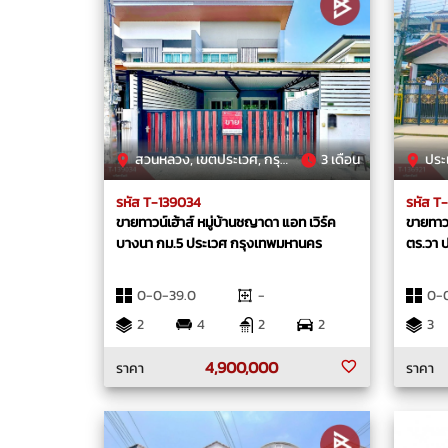
สวนหลวง, เขตประเวศ, กรุงเทพมหานคร
3 เดือน
ประเว
รหัส T-139034
รหัส T
ขายทาวน์เฮ้าส์ หมู่บ้านชญาดา แอท เวิร์ค
ขายทาวน
บางนา กม.5 ประเวศ กรุงเทพมหานคร
ตร.วา 
0-0-39.0
-
0-0
2
4
2
2
3
4,900,000
ราคา
ราคา