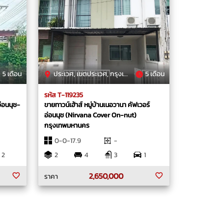
5 เดือน
ประเวศ, เขตประเวศ, กรุงเทพมหานคร
5 เดือน
รหัส T-119235
อ่อนนุช-
ขายทาวน์เฮ้าส์ หมู่บ้านเนอวานา คัฟเวอร์
อ่อนนุช (Nirvana Cover On-nut)
กรุงเทพมหานคร
0-0-17.9
-
2
2
4
3
1
2,650,000
ราคา