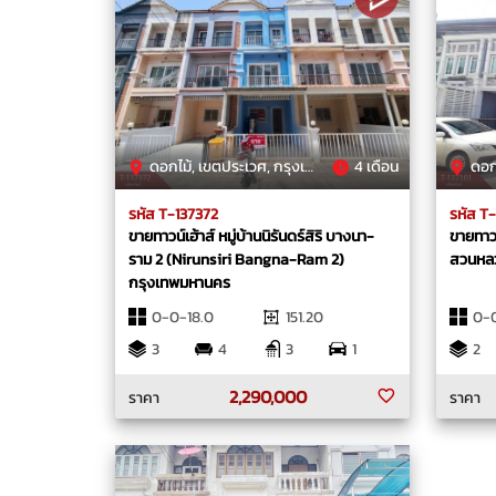
ดอกไม้, เขตประเวศ, กรุงเทพมหานคร
4 เดือน
ดอกไม
รหัส T-137372
รหัส T-
ขายทาวน์เฮ้าส์ หมู่บ้านนิรันดร์สิริ บางนา-
ขายทาวน
ราม 2 (Nirunsiri Bangna-Ram 2)
สวนหลว
กรุงเทพมหานคร
0-0-18.0
151.20
0-0
3
4
3
1
2
2,290,000
ราคา
ราคา