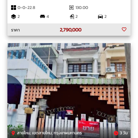
0-0-22.8
130.00
2
4
2
2
2,790,000
ราคา
สายไหม, เขตสายไหม, กรุงเทพมหานคร
3 วัน