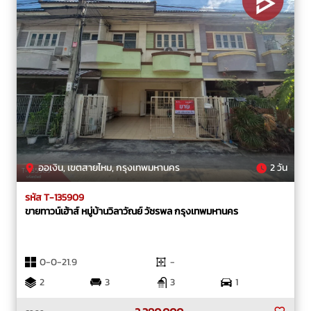
ออเงิน, เขตสายไหม, กรุงเทพมหานคร
2 วัน
รหัส T-135909
ขายทาวน์เฮ้าส์ หมู่บ้านวิลาวัณย์ วัชรพล กรุงเทพมหานคร
0-0-21.9
-
2
3
3
1