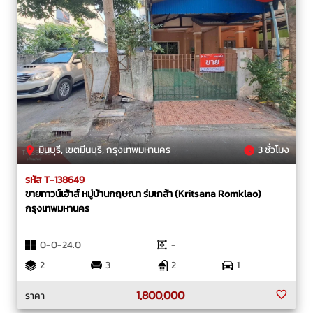
มีนบุรี, เขตมีนบุรี, กรุงเทพมหานคร
3 ชั่วโมง
รหัส T-138649
ขายทาวน์เฮ้าส์ หมู่บ้านกฤษณา ร่มเกล้า (Kritsana Romklao)
กรุงเทพมหานคร
0-0-24.0
-
2
3
2
1
1,800,000
ราคา