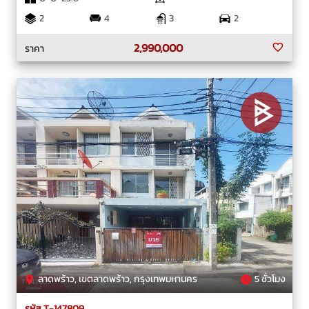
2
4
3
2
2,990,000
ราคา
ลาดพร้าว, เขตลาดพร้าว, กรุงเทพมหานคร
5 ชั่วโมง
รหัส T-147809