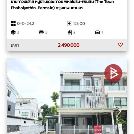
ขายทาวน์เฮ้าส์ หมู่บ้านเดอะทาวน์ พหลโยธิน-เพิ่มสิน (The Town
Phaholyothin-Permsin) กรุงเทพมหานคร
0-0-24.2
125.00
2
3
2
1
2,490,000
ราคา