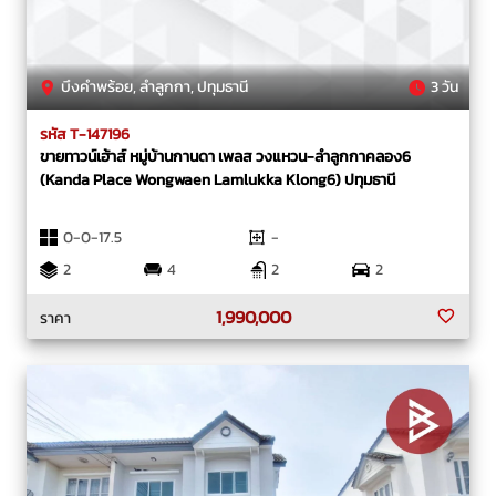
บึงคำพร้อย, ลำลูกกา, ปทุมธานี
3 วัน
รหัส T-147196
ขายทาวน์เฮ้าส์ หมู่บ้านกานดา เพลส วงแหวน-ลำลูกกาคลอง6
(Kanda Place Wongwaen Lamlukka Klong6) ปทุมธานี
0-0-17.5
-
2
4
2
2
1,990,000
ราคา