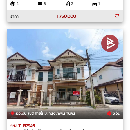
2
3
2
1
1,750,000
ราคา
ออเงิน, เขตสายไหม, กรุงเทพมหานคร
5 วัน
รหัส T-137946