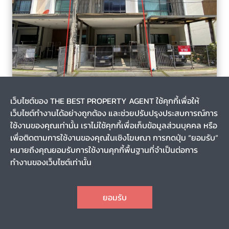
ท่าแร้ง, เขตบางเขน, กรุงเทพมหานคร
1 สัปดาห์
เว็บไซต์ของ THE BEST PROPERTY AGENT ใช้คุกกี้เพื่อให้
รหัส T-137935
เว็บไซต์ทำงานได้อย่างถูกต้อง และช่วยปรับปรุงประสบการณ์การ
ขายทาวน์เฮ้าส์ หมู่บ้านเดอะเทอเรส รามอินทรา 65 (The Terrace
Ramintra 65) กรุงเทพมหานคร
ใช้งานของคุณเท่านั้น เราไม่ใช้คุกกี้เพื่อเก็บข้อมูลส่วนบุคคล หรือ
เพื่อติดตามการใช้งานของคุณในเชิงโฆษณา การกดปุ่ม “ยอมรับ”
หมายถึงคุณยอมรับการใช้งานคุกกี้พื้นฐานที่จำเป็นต่อการ
0-0-22.0
-
ทำงานของเว็บไซต์เท่านั้น
3
3
4
2
CHAT
4,500,000
ราคา
ยอมรับ
TOP
1
2
3
4
5
6
7
8