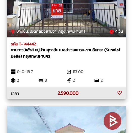
บางชัน, เขตคลองสามวา, กรุงเทพมหานคร
4 วัน
รหัส T-144442
ขายทาวน์เฮ้าส์ หมู่บ้านศุภาลัย เบลล่า วงแหวน-รามอินทรา (Supalai
Bella) กรุงเทพมหานคร
0-0-18.7
113.00
2
3
2
2
2,590,000
ราคา