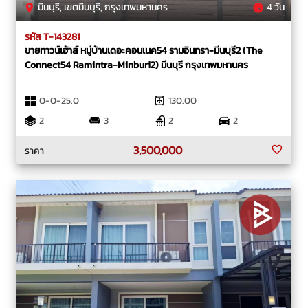
มีนบุรี, เขตมีนบุรี, กรุงเทพมหานคร
4 วัน
รหัส T-143281
ขายทาวน์เฮ้าส์ หมู่บ้านเดอะคอนเนค54 รามอินทรา-มีนบุรี2 (The
Connect54 Ramintra-Minburi2) มีนบุรี กรุงเทพมหานคร
0-0-25.0
130.00
2
3
2
2
3,500,000
ราคา