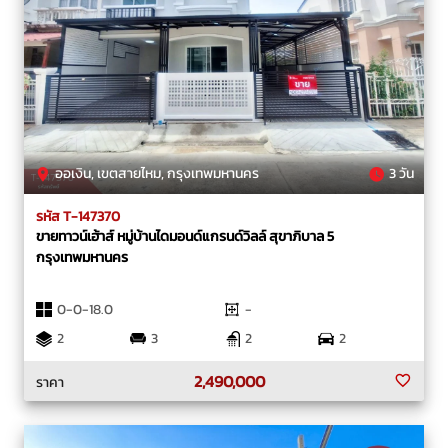
ออเงิน, เขตสายไหม, กรุงเทพมหานคร
3 วัน
รหัส T-147370
ขายทาวน์เฮ้าส์ หมู่บ้านไดมอนด์แกรนด์วิลล์ สุขาภิบาล 5
กรุงเทพมหานคร
0-0-18.0
-
2
3
2
2
2,490,000
ราคา