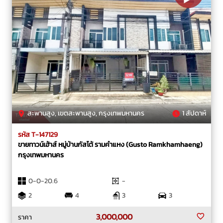
สะพานสูง, เขตสะพานสูง, กรุงเทพมหานคร
1 สัปดาห์
รหัส T-147129
ขายทาวน์เฮ้าส์ หมู่บ้านกัสโต้ รามคำแหง (Gusto Ramkhamhaeng)
กรุงเทพมหานคร
0-0-20.6
-
2
4
3
3
3,000,000
ราคา