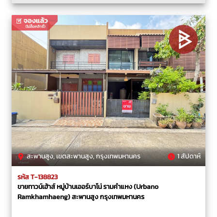
สะพานสูง, เขตสะพานสูง, กรุงเทพมหานคร
1 สัปดาห์
รหัส T-138823
ขายทาวน์เฮ้าส์ หมู่บ้านเออร์บาโน่ รามคำแหง (Urbano
Ramkhamhaeng) สะพานสูง กรุงเทพมหานคร