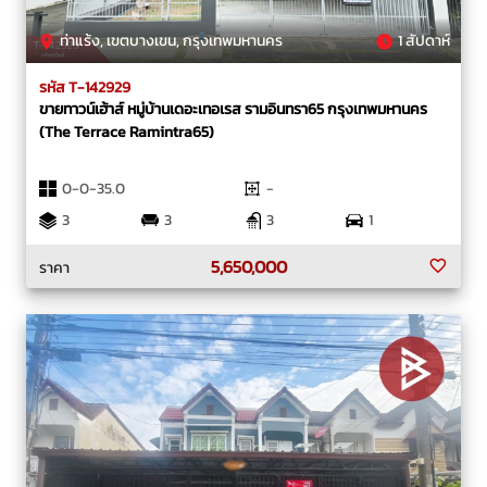
ท่าแร้ง, เขตบางเขน, กรุงเทพมหานคร
1 สัปดาห์
รหัส T-142929
ขายทาวน์เฮ้าส์ หมู่บ้านเดอะเทอเรส รามอินทรา65 กรุงเทพมหานคร
(The Terrace Ramintra65)
0-0-35.0
-
3
3
3
1
5,650,000
ราคา