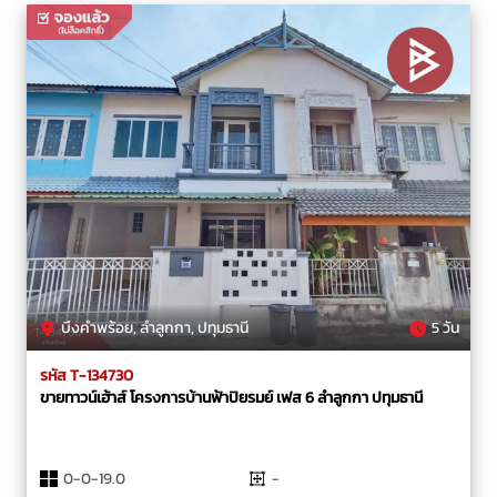
บึงคำพร้อย, ลำลูกกา, ปทุมธานี
5 วัน
รหัส T-134730
ขายทาวน์เฮ้าส์ โครงการบ้านฟ้าปิยรมย์ เฟส 6 ลำลูกกา ปทุมธานี
0-0-19.0
-