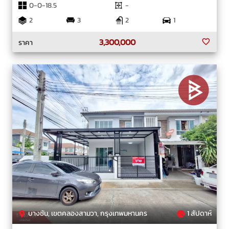
0-0-18.5
-
2
3
2
1
3,300,000
ราคา
บางชัน, เขตคลองสามวา, กรุงเทพมหานคร
1 สัปดาห์