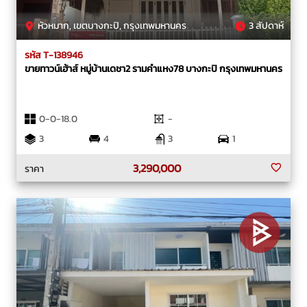
หัวหมาก, เขตบางกะปิ, กรุงเทพมหานคร
3 สัปดาห์
รหัส T-138946
ขายทาวน์เฮ้าส์ หมู่บ้านเดชา2 รามคำแหง78 บางกะปิ กรุงเทพมหานคร
0-0-18.0
-
3
4
3
1
3,290,000
ราคา