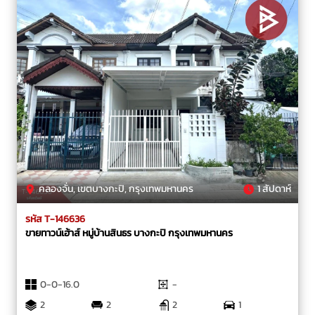
คลองจั่น, เขตบางกะปิ, กรุงเทพมหานคร
1 สัปดาห์
รหัส T-146636
ขายทาวน์เฮ้าส์ หมู่บ้านสินธร บางกะปิ กรุงเทพมหานคร
0-0-16.0
-
2
2
2
1