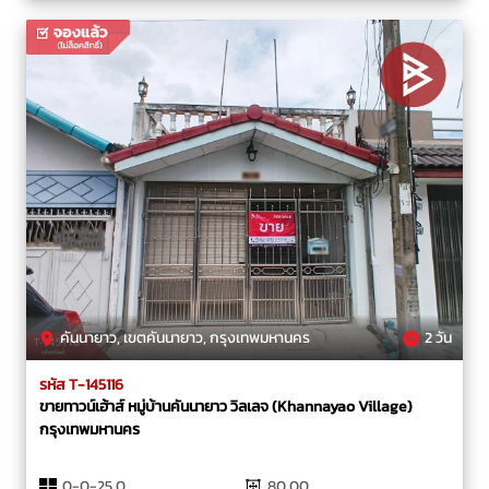
คันนายาว, เขตคันนายาว, กรุงเทพมหานคร
2 วัน
รหัส T-145116
ขายทาวน์เฮ้าส์ หมู่บ้านคันนายาว วิลเลจ (Khannayao Village)
กรุงเทพมหานคร
0-0-25.0
80.00