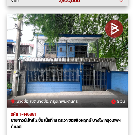
2,500,000
ราคา
บางซื่อ, เขตบางซื่อ, กรุงเทพมหานคร
5 วัน
รหัส T-146881
ขายทาวน์เฮ้าส์ 2 ชั้น เนื้อที่ 18 ตร.วา ซอยสิงหฤกษ์ บางโพ กรุงเทพฯ
ทำเลดี