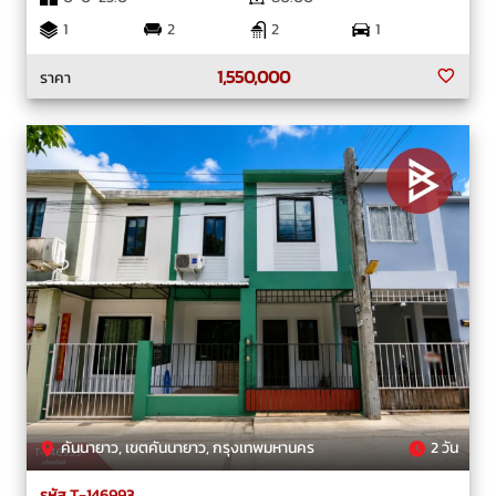
1
2
2
1
1,550,000
ราคา
คันนายาว, เขตคันนายาว, กรุงเทพมหานคร
2 วัน
รหัส T-146993