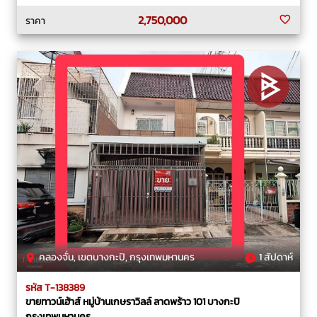
2,750,000
ราคา
คลองจั่น, เขตบางกะปิ, กรุงเทพมหานคร
1 สัปดาห์
รหัส T-138389
ขายทาวน์เฮ้าส์ หมู่บ้านเกษราวิลล์ ลาดพร้าว 101 บางกะปิ
กรุงเทพมหานคร