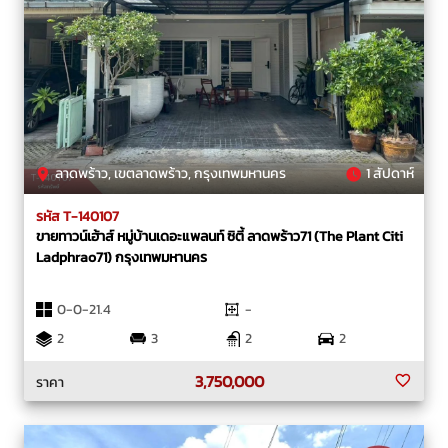
ลาดพร้าว, เขตลาดพร้าว, กรุงเทพมหานคร
1 สัปดาห์
รหัส T-140107
ขายทาวน์เฮ้าส์ หมู่บ้านเดอะแพลนท์ ซิตี้ ลาดพร้าว71 (The Plant Citi
Ladphrao71) กรุงเทพมหานคร
0-0-21.4
-
2
3
2
2
3,750,000
ราคา