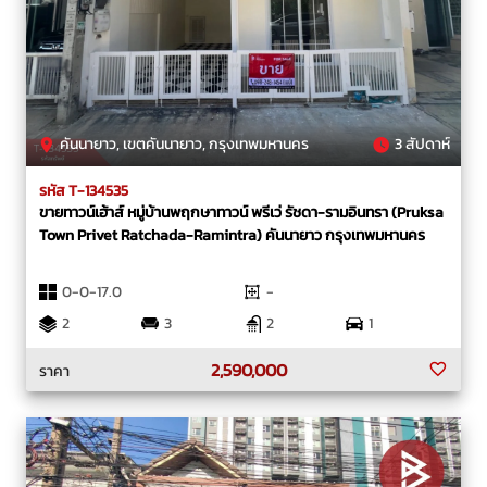
คันนายาว, เขตคันนายาว, กรุงเทพมหานคร
3 สัปดาห์
รหัส T-134535
ขายทาวน์เฮ้าส์ หมู่บ้านพฤกษาทาวน์ พรีเว่ รัชดา-รามอินทรา (Pruksa
Town Privet Ratchada-Ramintra) คันนายาว กรุงเทพมหานคร
0-0-17.0
-
2
3
2
1
2,590,000
ราคา