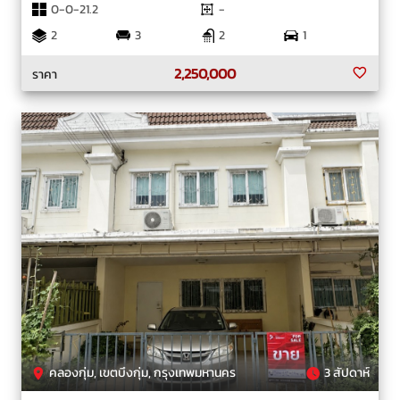
0-0-21.2
-
2
3
2
1
2,250,000
ราคา
คลองกุ่ม, เขตบึงกุ่ม, กรุงเทพมหานคร
3 สัปดาห์