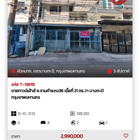
หัวหมาก, เขตบางกะปิ, กรุงเทพมหานคร
3 สัปดาห์
รหัส T-138115
ขายทาวน์เฮ้าส์ ซ.รามคำแหง36 เนื้อที่ 21 ตร.วา บางกะปิ
กรุงเทพมหานคร
0-0-21.0
138.00
2
4
2
1
2,990,000
ราคา