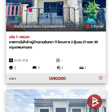
ท่าแร้ง, เขตบางเขน, กรุงเทพมหานคร
2 สัปดาห์
รหัส T-146241
ขายทาวน์เฮ้าส์ หมู่บ้านรามอินทรา 71 โครงการ 2 คู้บอน 27 แยก 39
กรุงเทพมหานคร
0-0-17.0
-
2
3
2
1
1,690,000
ราคา