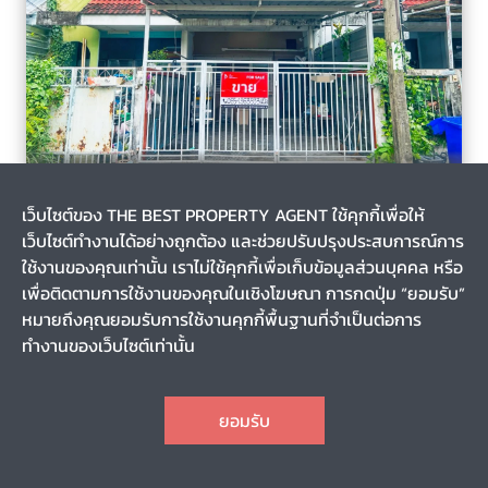
บางซื่อ, เขตบางซื่อ, กรุงเทพมหานคร
1 เดือน
เว็บไซต์ของ THE BEST PROPERTY AGENT ใช้คุกกี้เพื่อให้
รหัส T-140147
เว็บไซต์ทำงานได้อย่างถูกต้อง และช่วยปรับปรุงประสบการณ์การ
ขายทาวน์เฮ้าส์ หมู่บ้านเสริมสิน สะพานขวา กรุงเทพมหานคร
ใช้งานของคุณเท่านั้น เราไม่ใช้คุกกี้เพื่อเก็บข้อมูลส่วนบุคคล หรือ
เพื่อติดตามการใช้งานของคุณในเชิงโฆษณา การกดปุ่ม “ยอมรับ”
หมายถึงคุณยอมรับการใช้งานคุกกี้พื้นฐานที่จำเป็นต่อการ
0-0-19.0
-
ทำงานของเว็บไซต์เท่านั้น
2
2
2
1
CHAT
2,790,000
ราคา
ยอมรับ
TOP
1
2
3
4