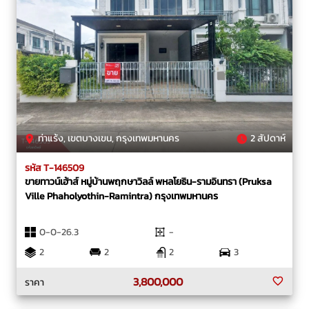
ท่าแร้ง, เขตบางเขน, กรุงเทพมหานคร
2 สัปดาห์
รหัส T-146509
ขายทาวน์เฮ้าส์ หมู่บ้านพฤกษาวิลล์ พหลโยธิน-รามอินทรา (Pruksa
Ville Phaholyothin-Ramintra) กรุงเทพมหานคร
0-0-26.3
-
2
2
2
3
3,800,000
ราคา