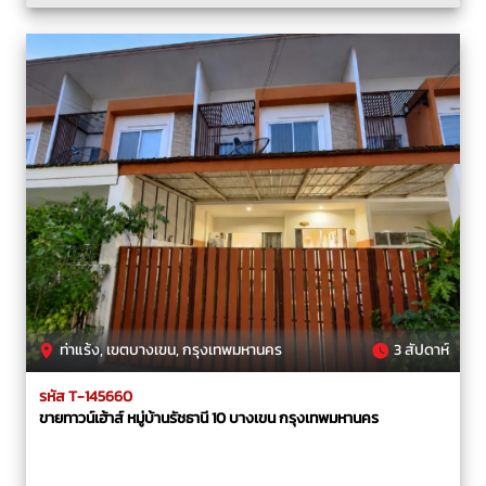
ท่าแร้ง, เขตบางเขน, กรุงเทพมหานคร
3 สัปดาห์
รหัส T-145660
ขายทาวน์เฮ้าส์ หมู่บ้านรัชธานี 10 บางเขน กรุงเทพมหานคร