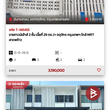
จันทรเกษม, เขตจตุจักร, กรุงเทพมหานคร
1 สัปดาห์
รหัส T-146455
ขายทาวน์เฮ้าส์ 2 ชั้น เนื้อที่ 29 ตร.วา จตุจักร กรุงเทพฯ ใกล้ MRT
ลาดพร้าว
0-0-29.0
-
2
3
2
2
3,190,000
ราคา