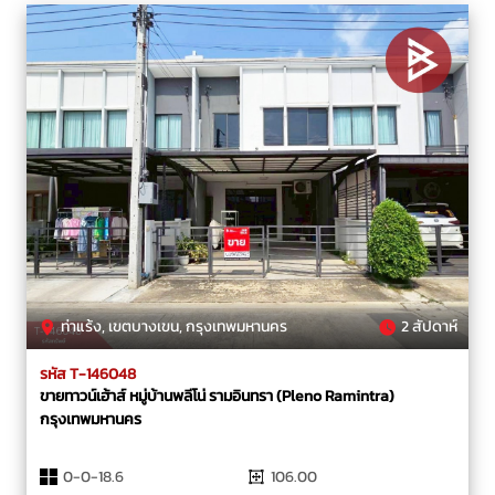
ท่าแร้ง, เขตบางเขน, กรุงเทพมหานคร
2 สัปดาห์
รหัส T-146048
ขายทาวน์เฮ้าส์ หมู่บ้านพลีโน่ รามอินทรา (Pleno Ramintra)
กรุงเทพมหานคร
0-0-18.6
106.00