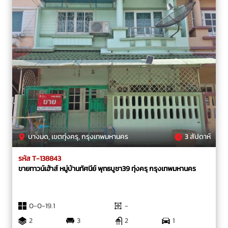
บางมด, เขตทุ่งครุ, กรุงเทพมหานคร
3 สัปดาห์
รหัส T-138843
ขายทาวน์เฮ้าส์ หมู่บ้านทัศนีย์ พุทธบูชา39 ทุ่งครุ กรุงเทพมหานคร
0-0-19.1
-
2
3
2
1