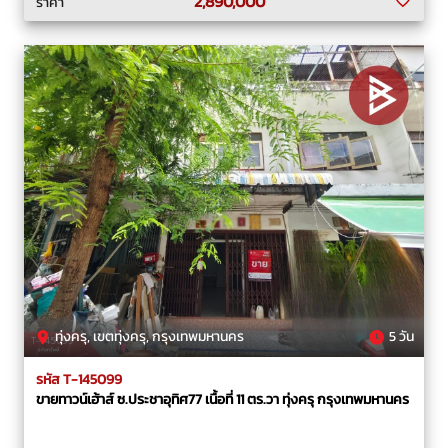
2,890,000
ราคา
ทุ่งครุ, เขตทุ่งครุ, กรุงเทพมหานคร
5 วัน
รหัส T-145099
ขายทาวน์เฮ้าส์ ซ.ประชาอุทิศ77 เนื้อที่ 11 ตร.วา ทุ่งครุ กรุงเทพมหานคร