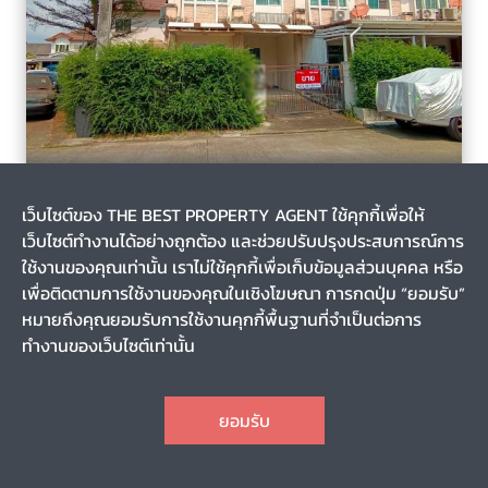
บางมด, เขตทุ่งครุ, กรุงเทพมหานคร
2 เดือน
เว็บไซต์ของ THE BEST PROPERTY AGENT ใช้คุกกี้เพื่อให้
รหัส T-133119
เว็บไซต์ทำงานได้อย่างถูกต้อง และช่วยปรับปรุงประสบการณ์การ
ขายทาวน์เฮ้าส์ หมู่บ้านพฤกษาวิลล์25 พุทธบูชา36 กรุงเทพมหานคร
ใช้งานของคุณเท่านั้น เราไม่ใช้คุกกี้เพื่อเก็บข้อมูลส่วนบุคคล หรือ
เพื่อติดตามการใช้งานของคุณในเชิงโฆษณา การกดปุ่ม “ยอมรับ”
หมายถึงคุณยอมรับการใช้งานคุกกี้พื้นฐานที่จำเป็นต่อการ
0-0-29.7
108.00
ทำงานของเว็บไซต์เท่านั้น
2
3
2
2
CHAT
2,750,000
ราคา
ยอมรับ
TOP
1
2
3