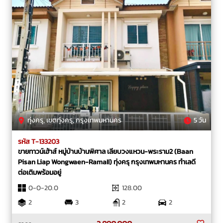
ทุ่งครุ, เขตทุ่งครุ, กรุงเทพมหานคร
5 วัน
รหัส T-133203
ขายทาวน์เฮ้าส์ หมู่บ้านบ้านพิศาล เลียบวงแหวน-พระราม2 (Baan
Pisan Liap Wongwaen-RamaII) ทุ่งครุ กรุงเทพมหานคร ทำเลดี
ต่อเติมพร้อมอยู่
0-0-20.0
128.00
2
3
2
2