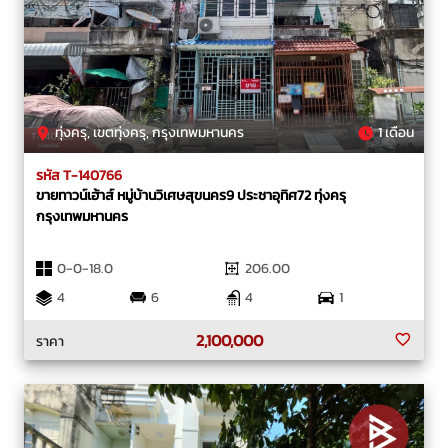
ทุ่งครุ, เขตทุ่งครุ, กรุงเทพมหานคร
1 เดือน
รหัส T-140766
ขายทาวน์เฮ้าส์ หมู่บ้านวิเศษสุขนคร9 ประชาอุทิศ72 ทุ่งครุ
กรุงเทพมหานคร
0-0-18.0
206.00
4
6
4
1
2,100,000
ราคา