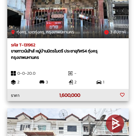
ทุ่งครุ, เขตทุ่งครุ, กรุงเทพมหานคร
3 สัปดาห์
รหัส T-131962
ขายทาวน์เฮ้าส์ หมู่บ้านมิตรไมตรี ประชาอุทิศ54 ทุ่งครุ
กรุงเทพมหานคร
0-0-20.0
-
2
3
2
1
1,600,000
ราคา