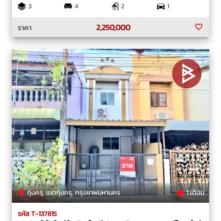
3
4
2
1
2,250,000
ราคา
ทุ่งครุ, เขตทุ่งครุ, กรุงเทพมหานคร
1 เดือน
รหัส T-137815