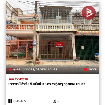
ทุ่งครุ, เขตทุ่งครุ, กรุงเทพมหานคร
1 เดือน
รหัส T-142576
ขายทาวน์เฮ้าส์ 3 ชั้น เนื้อที่ 17.5 ตร.วา ทุ่งครุ กรุงเทพมหานคร
0-0-17.5
-