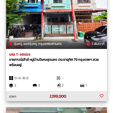
ทุ่งครุ, เขตทุ่งครุ, กรุงเทพมหานคร
2 สัปดาห์
รหัส T-145924
ขายทาวน์เฮ้าส์ หมู่บ้านวิเศษสุขนคร ประชาอุทิศ 79 กรุงเทพฯ สวย
พร้อมอยู่
0-0-16.0
-
3
3
2
1
2,199,000
ราคา