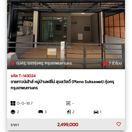
ทุ่งครุ, เขตทุ่งครุ, กรุงเทพมหานคร
7 ชั่วโมง
รหัส T-143024
ขายทาวน์เฮ้าส์ หมู่บ้านพลีโน่ สุขสวัสดิ์ (Pleno Suksawat) ทุ่งครุ
กรุงเทพมหานคร
0-0-18.7
-
2
3
2
1
2,499,000
ราคา