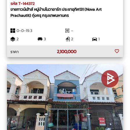
รหัส T-144372
ขายทาวน์เฮ้าส์ หมู่บ้านโนวาอาร์ท ประชาอุทิศ131 (Nova Art
Prachautit) ทุ่งครุ กรุงเทพมหานคร
0-0-19.3
-
2
3
2
1
2,100,000
ราคา