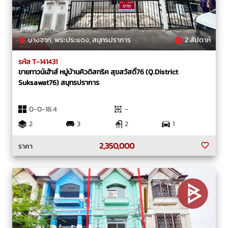
บางจาก, พระประแดง, สมุทรปราการ
2 สัปดาห์
รหัส T-141431
ขายทาวน์เฮ้าส์ หมู่บ้านคิวดิสทริค สุขสวัสดิ์76 (Q.District
Suksawat76) สมุทรปราการ
0-0-18.4
-
2
3
2
1
2,350,000
ราคา