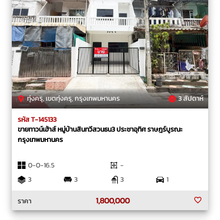
ทุ่งครุ, เขตทุ่งครุ, กรุงเทพมหานคร
3 สัปดาห์
รหัส T-145133
ขายทาวน์เฮ้าส์ หมู่บ้านสินทวีสวนธน3 ประชาอุทิศ ราษฎร์บูรณะ
กรุงเทพมหานคร
0-0-16.5
-
3
3
3
1
1,800,000
ราคา