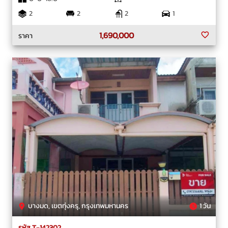
2
2
2
1
1,690,000
ราคา
บางมด, เขตทุ่งครุ, กรุงเทพมหานคร
1 วัน
รหัส T-142302