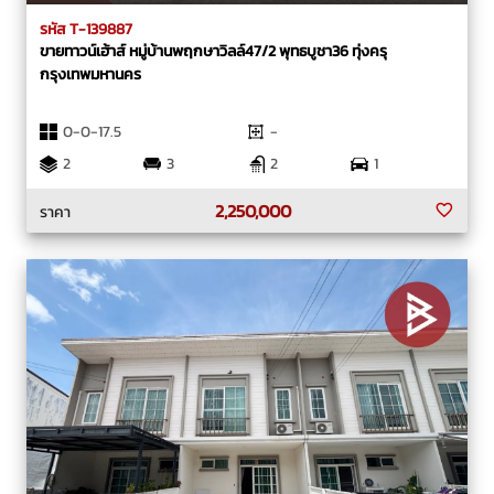
รหัส T-139887
ขายทาวน์เฮ้าส์ หมู่บ้านพฤกษาวิลล์47/2 พุทธบูชา36 ทุ่งครุ
กรุงเทพมหานคร
0-0-17.5
-
2
3
2
1
2,250,000
ราคา