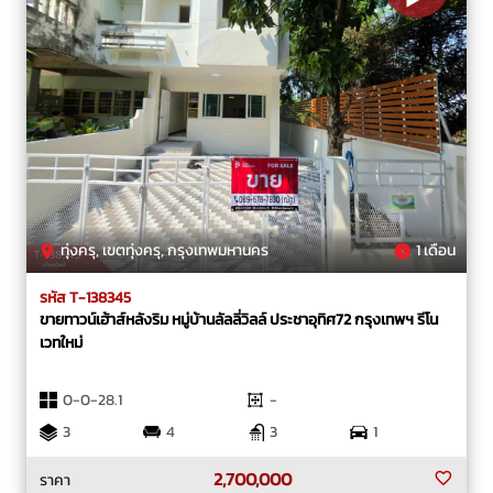
ทุ่งครุ, เขตทุ่งครุ, กรุงเทพมหานคร
1 เดือน
รหัส T-138345
ขายทาวน์เฮ้าส์หลังริม หมู่บ้านลัลลี่วิลล์ ประชาอุทิศ72 กรุงเทพฯ รีโน
เวทใหม่
0-0-28.1
-
3
4
3
1
2,700,000
ราคา