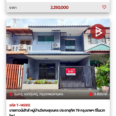
2,250,000
ราคา
ทุ่งครุ, เขตทุ่งครุ, กรุงเทพมหานคร
3 สัปดาห์
รหัส T-145912
ขายทาวน์เฮ้าส์ หมู่บ้านวิเศษสุขนคร ประชาอุทิศ 79 กรุงเทพฯ รีโนเวท
ใหม่