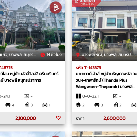
้ว, บางพลี, สมุทรปราการ
14 ชั่วโมง
บางพลีใหญ่, บางพลี, สมุทรปราการ
-146775
รหัส T-143373
์โฮม หมู่บ้านลัลลี่วิลล์2 ศรีนครินทร์-
ขายทาวน์เฮ้าส์ หมู่บ้านธัญดาพลัส ว
กษ์ บางพลี สมุทรปราการ
วนฯ-เทพารักษ์ (Thanda Plus
Wongwaen-Theparak) บางพลี
สมุทรปราการ
-24.1
-
0-0-22.1
-
4
3
1
2
3
2
2,100,000
2,600,000
ราคา