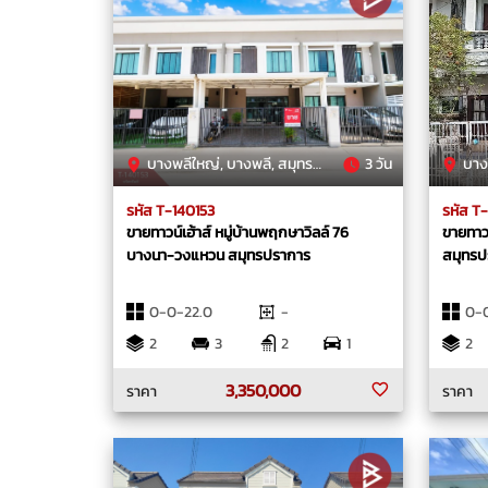
บางพลีใหญ่, บางพลี, สมุทรปราการ
3 วัน
บาง
รหัส T-140153
รหัส T
ขายทาวน์เฮ้าส์ หมู่บ้านพฤกษาวิลล์ 76
ขายทาวน
บางนา-วงแหวน สมุทรปราการ
สมุทรปร
0-0-22.0
-
0-0
2
3
2
1
2
3,350,000
ราคา
ราคา