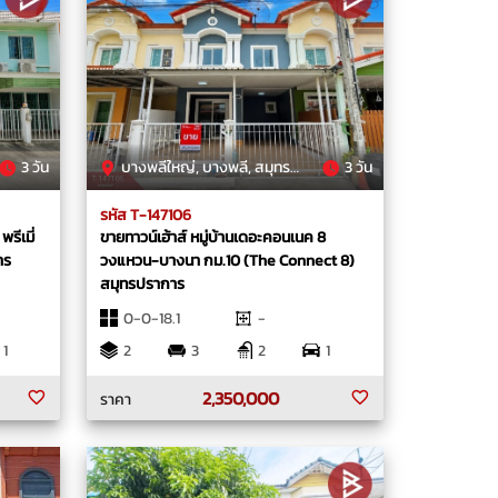
3 วัน
บางพลีใหญ่, บางพลี, สมุทรปราการ
3 วัน
รหัส T-147106
รีเมี่
ขายทาวน์เฮ้าส์ หมู่บ้านเดอะคอนเนค 8
าร
วงแหวน-บางนา กม.10 (The Connect 8)
สมุทรปราการ
0-0-18.1
-
1
2
3
2
1
2,350,000
ราคา