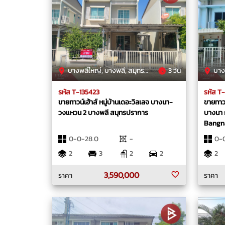
บางพลีใหญ่, บางพลี, สมุทรปราการ
3 วัน
บางแ
รหัส T-135423
รหัส T
ขายทาวน์เฮ้าส์ หมู่บ้านเดอะวิลเลจ บางนา-
ขายทาวน
วงแหวน 2 บางพลี สมุทรปราการ
บางนา 
Bangna
0-0-28.0
-
0-0
2
3
2
2
2
3,590,000
ราคา
ราคา