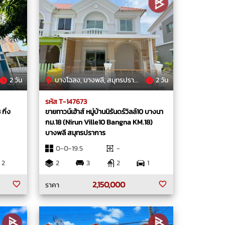
2 วัน
บางโฉลง, บางพลี, สมุทรปราการ
2 วัน
รหัส T-147673
กิ่ง
ขายทาวน์เฮ้าส์ หมู่บ้านนิรันดร์วิลล์10 บางนา
กม.18 (Nirun Ville10 Bangna KM.18)
บางพลี สมุทรปราการ
0-0-19.5
-
2
2
3
2
1
2,150,000
ราคา