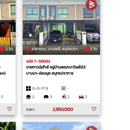
2 วัน
ราชาเทวะ, บางพลี, สมุทรปราการ
2 วัน
รหัส T-139932
-
ขายทาวน์เฮ้าส์ หมู่บ้านพฤกษาวิลล์123
en)
บางนา-อ่อนนุช สมุทรปราการ
0-0-17.9
-
2
2
3
2
2
2,950,000
ราคา