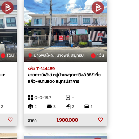
1 วัน
บางพลีใหญ่, บางพลี, สมุทรปราการ
1 วัน
รหัส T-144489
งแห
ขายทาวน์เฮ้าส์ หมู่บ้านพฤกษาวิลล์ 38/1 กิ่ง
แก้ว-หนามแดง สมุทรปราการ
0-0-18.7
-
2
2
3
2
1
1,900,000
ราคา