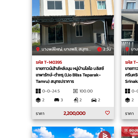
บางพลีใหญ่, บางพลี, สมุทรปราการ
2 วัน
บางแ
รหัส T-140395
รหัส T
ขายทาวน์เฮ้าส์หลังมุม หมู่บ้านไลโอ บลิสซ์
ขายทาวเฮ
เทพารักษ์-ตำหรุ (Lio Bliss Teparak-
ศรีนคร
Tamru) สมุทรปราการ
Srinak
สมุทรป
0-0-24.5
100.00
0-0
2
3
2
2
2
2,200,000
ราคา
ราคา