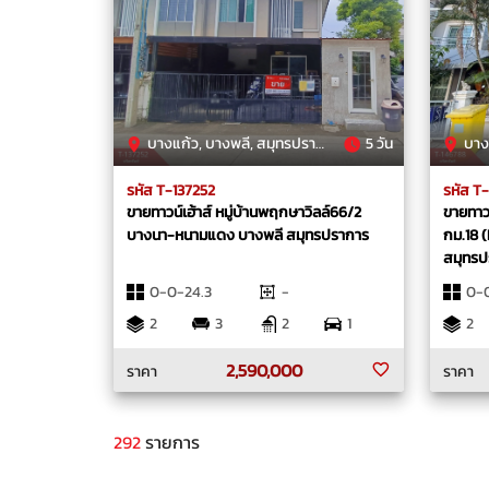
บางแก้ว, บางพลี, สมุทรปราการ
5 วัน
บางโ
รหัส T-137252
รหัส T
ขายทาวน์เฮ้าส์ หมู่บ้านพฤกษาวิลล์66/2
ขายทาวน
บางนา-หนามแดง บางพลี สมุทรปราการ
กม.18 
สมุทรป
0-0-24.3
-
0-0
2
3
2
1
2
2,590,000
ราคา
ราคา
292
รายการ