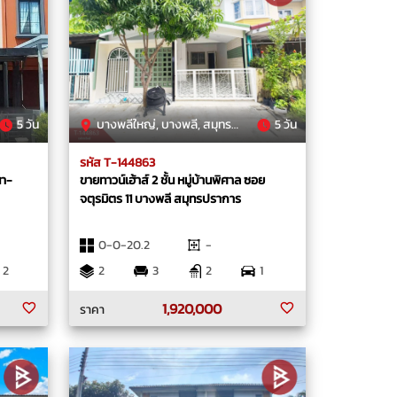
5 วัน
บางพลีใหญ่, บางพลี, สมุทรปราการ
5 วัน
รหัส T-144863
นา-
ขายทาวน์เฮ้าส์ 2 ชั้น หมู่บ้านพิศาล ซอย
จตุรมิตร 11 บางพลี สมุทรปราการ
0-0-20.2
-
2
2
3
2
1
1,920,000
ราคา