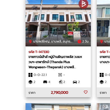
บางพลีใหญ่, บางพลี, สมุทรปราการ
2 วัน
บางแ
รหัส T-147330
รหัส T
ขายทาวน์เฮ้าส์ หมู่บ้านธัญดาพลัส วงแห
ขายทาวน
วนฯ-เทพารักษ์ (Thanda Plus
บางนา-
Wongwaen-Theparak) บางพลี
สมุทรปราการ
0-0-22.1
-
0-0
2
4
2
2
2
2,790,000
ราคา
ราคา