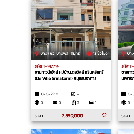
บางแก้ว, บางพลี, สมุทรปราการ
13 ชั่วโมง
บางแก
รหัส T-147714
รหัส T
ขายทาวน์เฮ้าส์ หมู่บ้านเดอวิลล์ ศรีนครินทร์
ขายทาวน
(De Ville Srinakarin) สมุทรปราการ
เทพารั
0-0-22.0
-
0-0
3
3
3
1
3
2,850,000
ราคา
ราคา