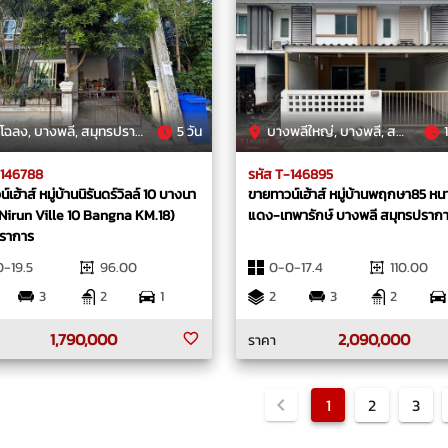
ฉลง, บางพลี, สมุทรปราการ
5 วัน
บางพลีใหญ่, บางพลี, สมุทรปราการ
1
-146788
รหัส T-146895
์เฮ้าส์ หมู่บ้านนิรันดร์วิลล์ 10 บางนา
ขายทาวน์เฮ้าส์ หมู่บ้านพฤกษา85 หน
(Nirun Ville 10 Bangna KM.18)
แดง-เทพารักษ์ บางพลี สมุทรปราก
ราการ
-19.5
96.00
0-0-17.4
110.00
3
2
1
2
3
2
1,790,000
2,090,000
ราคา
1
2
3