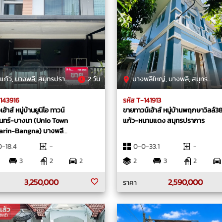
ก้ว, บางพลี, สมุทรปราการ
2 วัน
บางพลีใหญ่, บางพลี, สมุทรปราการ
-143916
รหัส T-141913
้าส์ หมู่บ้านยูนิโอ ทาวน์
ขายทาวน์เฮ้าส์ หมู่บ้านพฤกษาวิลล์38 
ินทร์-บางนา (Unio Town
แก้ว-หนามแดง สมุทรปราการ
arin-Bangna) บางพลี
ราการ
-18.4
-
0-0-33.1
-
3
2
2
2
3
2
3,250,000
2,590,000
ราคา