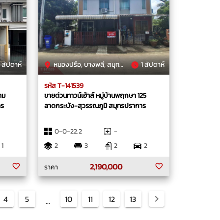
 สัปดาห์
หนองปรือ, บางพลี, สมุทรปราการ
1 สัปดาห์
รหัส T-141539
าม
ขายด่วนทาวน์เฮ้าส์ หมู่บ้านพฤกษา 125
าร
ลาดกระบัง-สุวรรณภูมิ สมุทรปราการ
0-0-22.2
-
1
2
3
2
2
2,190,000
ราคา
4
5
10
11
12
13
...