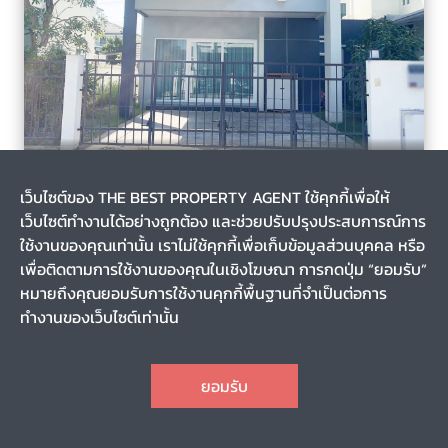
บึงคำพร้อย, ลำลูกกา, ปทุมธานี
3 สัปดาห์
เว็บไซต์ของ THE BEST PROPERTY AGENT ใช้คุกกี้เพื่อให้
รหัส T-128191
เว็บไซต์ทำงานได้อย่างถูกต้อง และช่วยปรับปรุงประสบการณ์การ
ขายบ้านเดี่ยว หมู่บ้านศุภาลัย ไพรด์ วงแหวน-ลำลูกกา คลอง 6
ปทุมธานี
ใช้งานของคุณเท่านั้น เราไม่ใช้คุกกี้เพื่อเก็บข้อมูลส่วนบุคคล หรือ
เพื่อติดตามการใช้งานของคุณในเชิงโฆษณา การกดปุ่ม “ยอมรับ”
หมายถึงคุณยอมรับการใช้งานคุกกี้พื้นฐานที่จำเป็นต่อการ
0-0-37.2
122.47
ทำงานของเว็บไซต์เท่านั้น
2
3
2
2
CHAT
3,450,000
ราคา
ยอมรับ
TOP
1
2
3
4
5