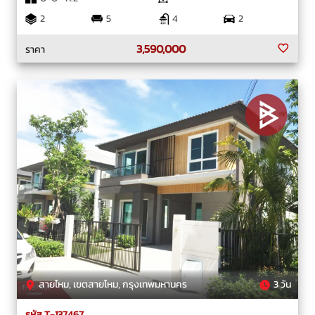
2
5
4
2
3,590,000
ราคา
สายไหม, เขตสายไหม, กรุงเทพมหานคร
3 วัน
รหัส T-137467