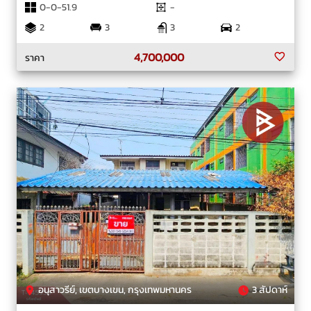
0-0-51.9
-
2
3
3
2
4,700,000
ราคา
อนุสาวรีย์, เขตบางเขน, กรุงเทพมหานคร
3 สัปดาห์