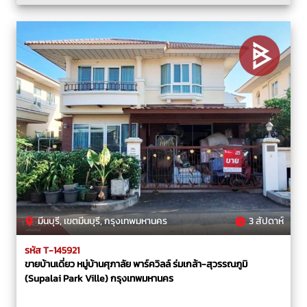
มีนบุรี, เขตมีนบุรี, กรุงเทพมหานคร
3 สัปดาห์
รหัส T-145921
ขายบ้านเดี่ยว หมู่บ้านศุภาลัย พาร์ควิลล์ ร่มเกล้า-สุวรรณภูมิ
(Supalai Park Ville) กรุงเทพมหานคร