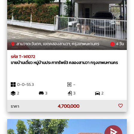
สามวาตะวันตก, เขตคลองสามวา, กรุงเทพมหานคร
4 วัน
รหัส T-141072
ขายบ้านเดี่ยว หมู่บ้านประภาทรัพย์3 คลองสามวา กรุงเทพมหานคร
0-0-55.3
-
2
3
3
2
4,700,000
ราคา