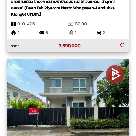
ขายบ้านเดี่ยว โครงการบ้านฟ้าปิยรมย์ เนสโต้ วงแหวน-ลำลูกกา
คลอง6 (Baan Fah Piyarom Nesto Wongwaen-Lamlukka
Klong6) ปทุมธานี
0-0-42.6
130.00
2
3
2
2
3,690,000
ราคา