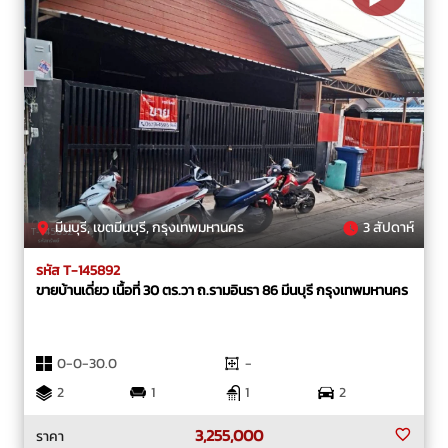
มีนบุรี, เขตมีนบุรี, กรุงเทพมหานคร
3 สัปดาห์
รหัส T-145892
ขายบ้านเดี่ยว เนื้อที่ 30 ตร.วา ถ.รามอินรา 86 มีนบุรี กรุงเทพมหานคร
0-0-30.0
-
2
1
1
2
3,255,000
ราคา