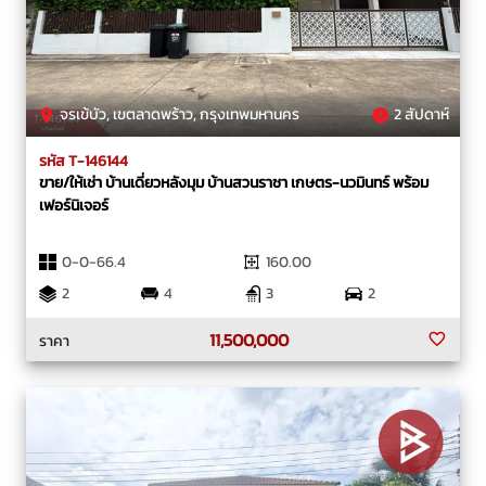
จรเข้บัว, เขตลาดพร้าว, กรุงเทพมหานคร
2 สัปดาห์
รหัส T-146144
ขาย/ให้เช่า บ้านเดี่ยวหลังมุม บ้านสวนราชา เกษตร-นวมินทร์ พร้อม
เฟอร์นิเจอร์
0-0-66.4
160.00
2
4
3
2
11,500,000
ราคา