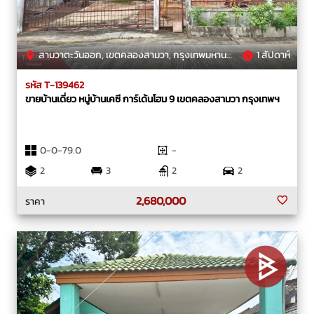
สามวาตะวันออก, เขตคลองสามวา, กรุงเทพมหานคร
1 สัปดาห์
รหัส T-139462
ขายบ้านเดี่ยว หมู่บ้านเคซี การ์เด้นโฮม 9 เขตคลองสามวา กรุงเทพฯ
0-0-79.0
-
2
3
2
2
2,680,000
ราคา