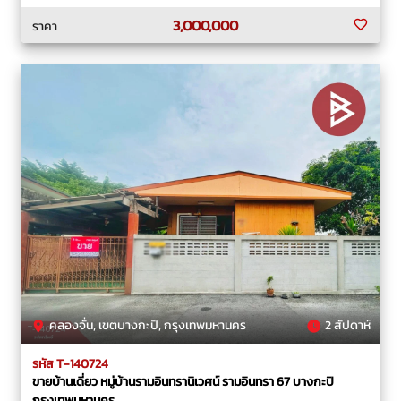
3,000,000
ราคา
คลองจั่น, เขตบางกะปิ, กรุงเทพมหานคร
2 สัปดาห์
รหัส T-140724
ขายบ้านเดี่ยว หมู่บ้านรามอินทรานิเวศน์ รามอินทรา 67 บางกะปิ
กรุงเทพมหานคร