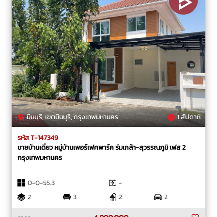
มีนบุรี, เขตมีนบุรี, กรุงเทพมหานคร
1 สัปดาห์
รหัส T-147349
ขายบ้านเดี่ยว หมู่บ้านเพอร์เฟคพาร์ค ร่มเกล้า-สุวรรณภูมิ เฟส 2
กรุงเทพมหานคร
0-0-55.3
-
2
3
2
2