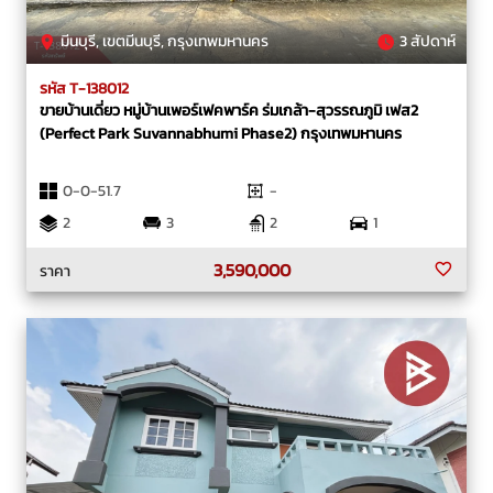
มีนบุรี, เขตมีนบุรี, กรุงเทพมหานคร
3 สัปดาห์
รหัส T-138012
ขายบ้านเดี่ยว หมู่บ้านเพอร์เฟคพาร์ค ร่มเกล้า-สุวรรณภูมิ เฟส2
(Perfect Park Suvannabhumi Phase2) กรุงเทพมหานคร
0-0-51.7
-
2
3
2
1
3,590,000
ราคา