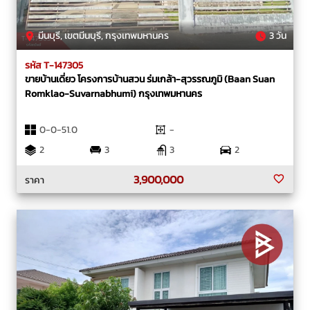
มีนบุรี, เขตมีนบุรี, กรุงเทพมหานคร
3 วัน
รหัส T-147305
ขายบ้านเดี่ยว โครงการบ้านสวน ร่มเกล้า-สุวรรณภูมิ (Baan Suan
Romklao-Suvarnabhumi) กรุงเทพมหานคร
0-0-51.0
-
2
3
3
2
3,900,000
ราคา