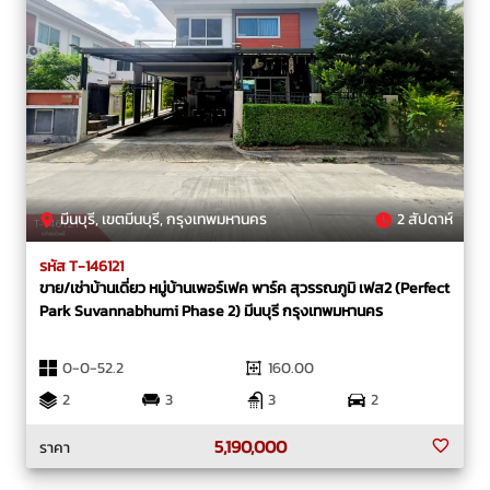
มีนบุรี, เขตมีนบุรี, กรุงเทพมหานคร
2 สัปดาห์
รหัส T-146121
ขาย/เช่าบ้านเดี่ยว หมู่บ้านเพอร์เฟค พาร์ค สุวรรณภูมิ เฟส2 (Perfect
Park Suvannabhumi Phase 2) มีนบุรี กรุงเทพมหานคร
0-0-52.2
160.00
2
3
3
2
5,190,000
ราคา