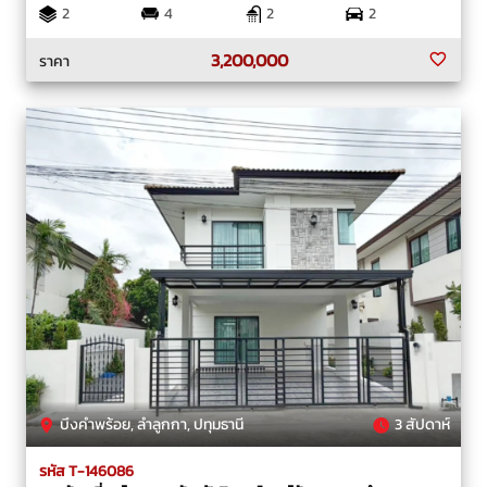
2
4
2
2
3,200,000
ราคา
บึงคำพร้อย, ลำลูกกา, ปทุมธานี
3 สัปดาห์
รหัส T-146086