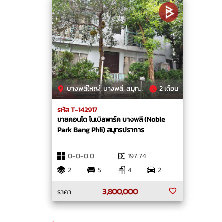
บางพลีใหญ่, บางพลี, สมุทรปราการ
2 เดือน
รหัส T-142917
ขายคอนโด โนเบิลพาร์ค บางพลี (Noble
Park Bang Phli) สมุทรปราการ
0-0-0.0
197.74
2
5
4
2
3,800,000
ราคา