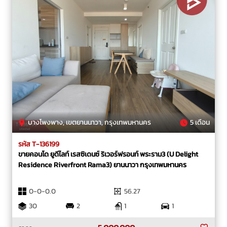
บางโพงพาง, เขตยานนาวา, กรุงเทพมหานคร
5 เดือน
รหัส T-136199
ขายคอนโด ยูดีไลท์ เรสซิเดนซ์ ริเวอร์ฟรอนท์ พระราม3 (U Delight
Residence Riverfront Rama3) ยานนาวา กรุงเทพมหานคร
0-0-0.0
56.27
30
2
1
1