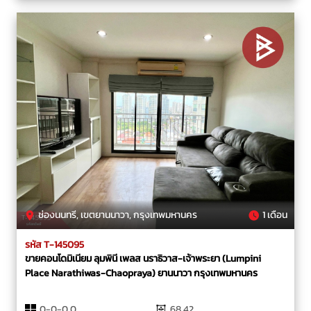
ช่องนนทรี, เขตยานนาวา, กรุงเทพมหานคร
1 เดือน
รหัส T-145095
ขายคอนโดมิเนียม ลุมพินี เพลส นราธิวาส-เจ้าพระยา (Lumpini
Place Narathiwas-Chaopraya) ยานนาวา กรุงเทพมหานคร
0-0-0.0
68.42