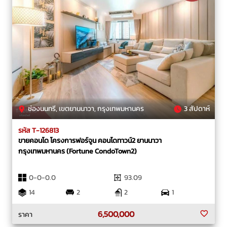
ช่องนนทรี, เขตยานนาวา, กรุงเทพมหานคร
3 สัปดาห์
รหัส T-126813
ขายคอนโด โครงการฟอร์จูน คอนโดทาวน์2 ยานนาวา
กรุงเทพมหานคร (Fortune CondoTown2)
0-0-0.0
93.09
14
2
2
1
6,500,000
ราคา