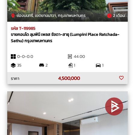
ช่องนนทรี, เขตยานนาวา, กรุงเทพมหานคร
2 เดือน
รหัส T-119985
ขายคอนโด ลุมพินี เพลส รัชดา-สาธุ (Lumpini Place Ratchada-
Sathu) กรุงเทพมหานคร
0-0-0.0
44.00
35
2
1
1
4,500,000
ราคา