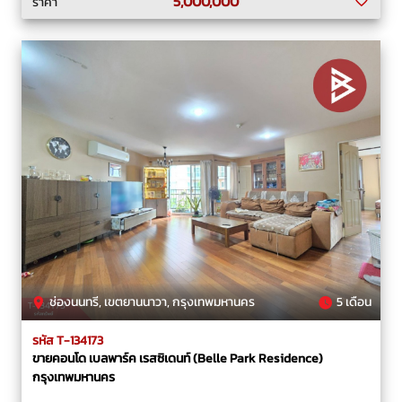
5,000,000
ราคา
ช่องนนทรี, เขตยานนาวา, กรุงเทพมหานคร
5 เดือน
รหัส T-134173
ขายคอนโด เบลพาร์ค เรสซิเดนท์ (Belle Park Residence)
กรุงเทพมหานคร