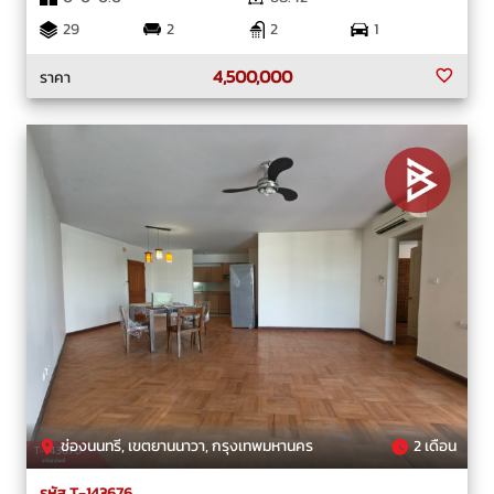
29
2
2
1
4,500,000
ราคา
ช่องนนทรี, เขตยานนาวา, กรุงเทพมหานคร
2 เดือน
รหัส T-143676