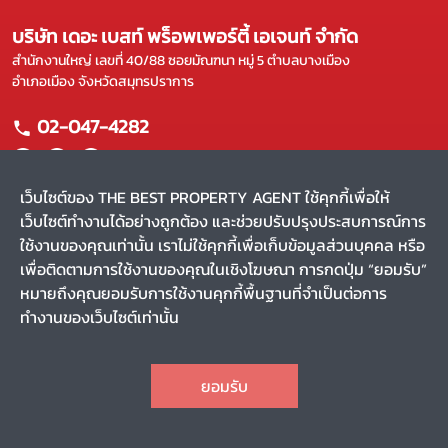
บริษัท เดอะ เบสท์ พร็อพเพอร์ตี้ เอเจนท์ จำกัด
สำนักงานใหญ่ เลขที่ 40/88 ซอยมัณฑนา หมู่ 5 ตำบลบางเมือง
อำเภอเมือง จังหวัดสมุทรปราการ
02-047-4282
เว็บไซต์ของ THE BEST PROPERTY AGENT ใช้คุกกี้เพื่อให้
เว็บไซต์ทำงานได้อย่างถูกต้อง และช่วยปรับปรุงประสบการณ์การ
แผนผังเว็บไซต์
ใช้งานของคุณเท่านั้น เราไม่ใช้คุกกี้เพื่อเก็บข้อมูลส่วนบุคคล หรือ
หน้าหลัก
บริการของเรา
เพื่อติดตามการใช้งานของคุณในเชิงโฆษณา การกดปุ่ม “ยอมรับ”
ขาย
ผลงานของเรา
หมายถึงคุณยอมรับการใช้งานคุกกี้พื้นฐานที่จำเป็นต่อการ
เช่า
รีวิว
ทำงานของเว็บไซต์เท่านั้น
ค้นหาตัวแทน
สาระน่ารู้
CHAT
Privacy Policy
Terms and Conditions
ยอมรับ
สงวนลิขสิทธิ์ พ.ศ. 2569 บริษัท เดอะ เบสท์ พร็อพเพอร์ตี้ เอเจนท์
TOP
จำกัด
(v.2.1.56)