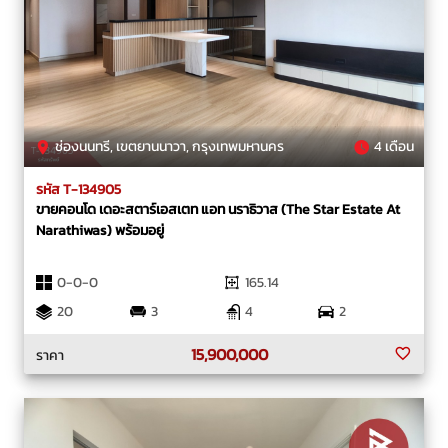
ช่องนนทรี, เขตยานนาวา, กรุงเทพมหานคร
4 เดือน
รหัส T-134905
ขายคอนโด เดอะสตาร์เอสเตท แอท นราธิวาส (The Star Estate At
Narathiwas) พร้อมอยู่
0-0-0
165.14
20
3
4
2
15,900,000
ราคา