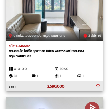
บางค้อ, เขตจอมทอง, กรุงเทพมหานคร
2 สัปดาห์
รหัส T-146602
ขายคอนโด ไอดีโอ วุฒากาศ (Ideo Wutthakat) จอมทอง
กรุงเทพมหานคร
0-0-0.0
30.90
31
1
1
1
2,590,000
ราคา