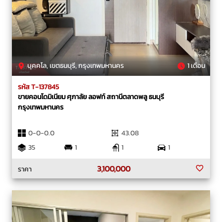
บุคคโล, เขตธนบุรี, กรุงเทพมหานคร
1 เดือน
รหัส T-137845
ขายคอนโดมิเนียม ศุภาลัย ลอฟท์ สถานีตลาดพลู ธนบุรี
กรุงเทพมหานคร
0-0-0.0
43.08
35
1
1
1
3,100,000
ราคา