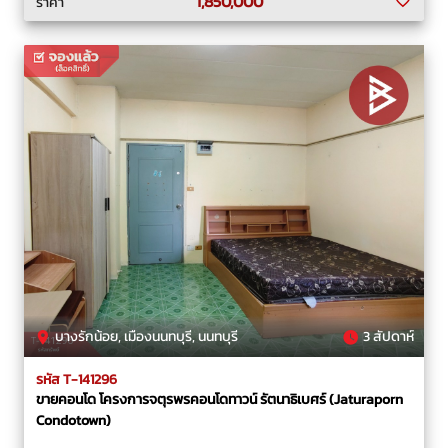
1,850,000
ราคา
บางรักน้อย, เมืองนนทบุรี, นนทบุรี
3 สัปดาห์
รหัส T-141296
ขายคอนโด โครงการจตุรพรคอนโดทาวน์ รัตนาธิเบศร์ (Jaturaporn
Condotown)