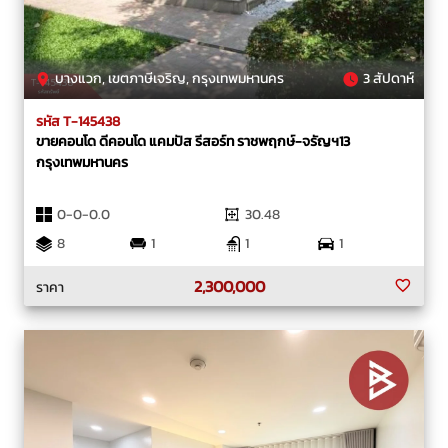
บางแวก, เขตภาษีเจริญ, กรุงเทพมหานคร
3 สัปดาห์
รหัส T-145438
ขายคอนโด ดีคอนโด แคมปัส รีสอร์ท ราชพฤกษ์-จรัญฯ13
กรุงเทพมหานคร
0-0-0.0
30.48
8
1
1
1
2,300,000
ราคา