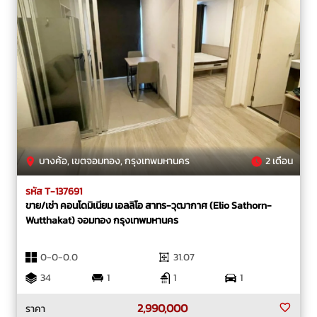
บางค้อ, เขตจอมทอง, กรุงเทพมหานคร
2 เดือน
รหัส T-137691
ขาย/เช่า คอนโดมิเนียม เอลลิโอ สาทร-วุฒากาศ (Elio Sathorn-
Wutthakat) จอมทอง กรุงเทพมหานคร
0-0-0.0
31.07
34
1
1
1
2,990,000
ราคา