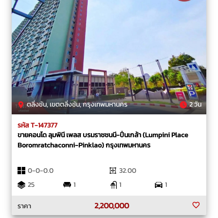
ตลิ่งชัน, เขตตลิ่งชัน, กรุงเทพมหานคร
2 วัน
รหัส T-147377
ขายคอนโด ลุมพินี เพลส บรมราชชนนี-ปิ่นเกล้า (Lumpini Place
Boromratchaconni-Pinklao) กรุงเทพมหานคร
0-0-0.0
32.00
25
1
1
1
2,200,000
ราคา