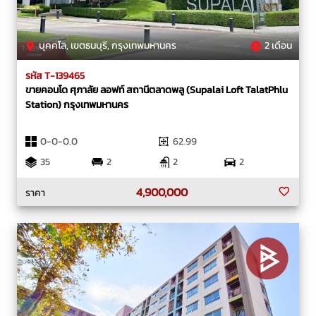
บุคคโล, เขตธนบุรี, กรุงเทพมหานคร
2 เดือน
รหัส T-139465
ขายคอนโด ศุภาลัย ลอฟท์ สถานีตลาดพลู (Supalai Loft TalatPhlu
Station) กรุงเทพมหานคร
0-0-0.0
62.99
35
2
2
2
4,900,000
ราคา