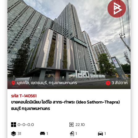
บุคคโล, เขตธนบุรี, กรุงเทพมหานคร
3 สัปดาห์
รหัส T-140561
ขายคอนโดมิเนียม ไอดีโอ สาทร-ท่าพระ (Ideo Sathorn-Thapra)
ธนบุรี กรุงเทพมหานคร
0-0-0.0
22.10
31
1
1
1