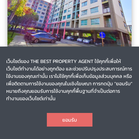
บางแวก, เขตภาษีเจริญ, กรุงเทพมหานคร
3 เดือน
เว็บไซต์ของ THE BEST PROPERTY AGENT ใช้คุกกี้เพื่อให้
รหัส T-135021
เว็บไซต์ทำงานได้อย่างถูกต้อง และช่วยปรับปรุงประสบการณ์การ
ขาย/เช่าคอนโด ลุมพินี วิลล์ ราชพฤกษ์-บางแวก (Lumpini Ville
Ratchaphruek-Bangwaek) กรุงเทพมหานคร
ใช้งานของคุณเท่านั้น เราไม่ใช้คุกกี้เพื่อเก็บข้อมูลส่วนบุคคล หรือ
เพื่อติดตามการใช้งานของคุณในเชิงโฆษณา การกดปุ่ม “ยอมรับ”
หมายถึงคุณยอมรับการใช้งานคุกกี้พื้นฐานที่จำเป็นต่อการ
0-0-0.0
22.62
ทำงานของเว็บไซต์เท่านั้น
8
1
1
1
CHAT
1,350,000
ราคา
ยอมรับ
TOP
1
2