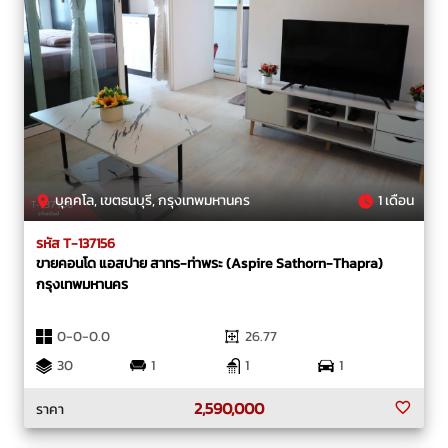
บุคคโล, เขตธนบุรี, กรุงเทพมหานคร
1 เดือน
รหัส T-137156
ขายคอนโด แอสปาย สาทร-ท่าพระ (Aspire Sathorn-Thapra)
กรุงเทพมหานคร
0-0-0.0
26.77
30
1
1
1
2,590,000
ราคา