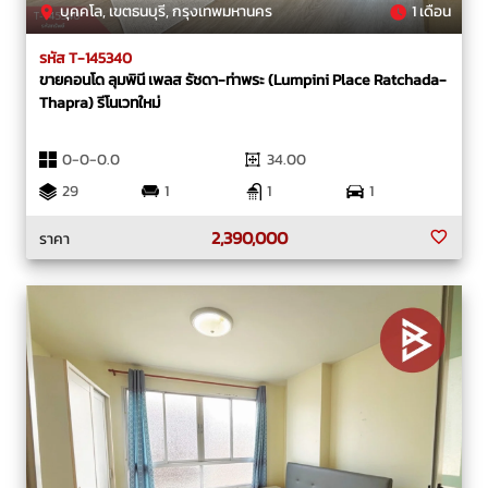
บุคคโล, เขตธนบุรี, กรุงเทพมหานคร
1 เดือน
รหัส T-145340
ขายคอนโด ลุมพินี เพลส รัชดา-ท่าพระ (Lumpini Place Ratchada-
Thapra) รีโนเวทใหม่
0-0-0.0
34.00
29
1
1
1
2,390,000
ราคา