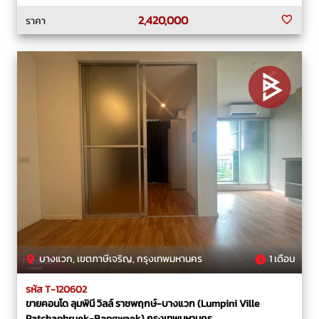
2,420,000
ราคา
บางแวก, เขตภาษีเจริญ, กรุงเทพมหานคร
1 เดือน
รหัส T-120602
ขายคอนโด ลุมพินี วิลล์ ราชพฤกษ์-บางแวก (Lumpini Ville
Ratchaphruek-Bangwaek) กรุงเทพมหานคร