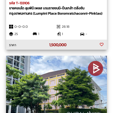
รหัส T-133106
ขายคอนโด ลุมพินี เพลส บรมราชชนนี-ปิ่นเกล้า ตลิ่งชัน
กรุงเทพมหานคร (Lumpini Place Boromratchaconni-Pinklao)
0-0-0.0
28.18
25
1
1
-
1,500,000
ราคา