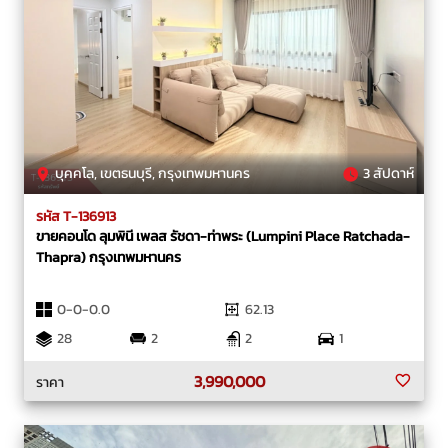
บุคคโล, เขตธนบุรี, กรุงเทพมหานคร
3 สัปดาห์
รหัส T-136913
ขายคอนโด ลุมพินี เพลส รัชดา-ท่าพระ (Lumpini Place Ratchada-
Thapra) กรุงเทพมหานคร
0-0-0.0
62.13
28
2
2
1
3,990,000
ราคา