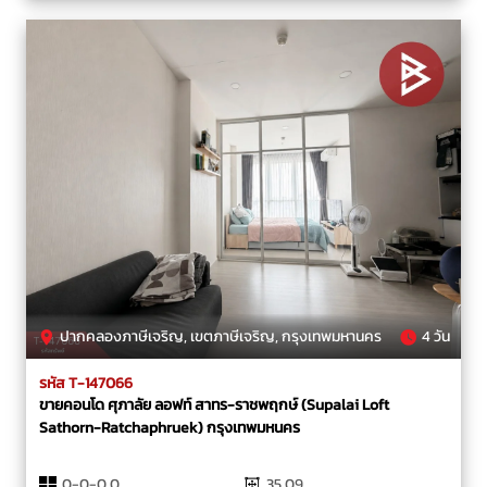
ปากคลองภาษีเจริญ, เขตภาษีเจริญ, กรุงเทพมหานคร
4 วัน
รหัส T-147066
ขายคอนโด ศุภาลัย ลอฟท์ สาทร-ราชพฤกษ์ (Supalai Loft
Sathorn-Ratchaphruek) กรุงเทพมหนคร
0-0-0.0
35.09