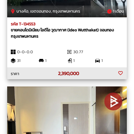
บางค้อ, เขตจอมทอง, กรุงเทพมหานคร
1 เดือน
รหัส T-134553
ขายคอนโดมิเนียม ไอดีโอ วุฒากาศ (Ideo Wutthakat) จอมทอง
กรุงเทพมหานคร
0-0-0.0
30.77
31
1
1
1
2,390,000
ราคา