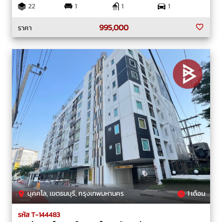
22
1
1
1
995,000
ราคา
บุคคโล, เขตธนบุรี, กรุงเทพมหานคร
1 เดือน
รหัส T-144483