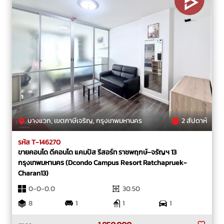
บางแวก, เขตภาษีเจริญ, กรุงเทพมหานคร
2 สัปดาห์
รหัส T-146270
ขายคอนโด ดีคอนโด แคมปัส รีสอร์ท ราชพฤกษ์-จรัญฯ 13
กรุงเทพมหานคร (Dcondo Campus Resort Ratchapruek-
Charan13)
0-0-0.0
30.50
8
1
1
1