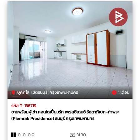
บุคคโล, เขตธนบุรี, กรุงเทพมหานคร
1 เดือน
รหัส T-136719
ขายพร้อมผู้เช่า คอนโดเปี่ยมรัก เพรสซิเดนซ์ รัชดาภิเษก-ท่าพระ
(Piemrak Presidence) ธนบุรี กรุงเทพมหานคร
0-0-0.0
31.30