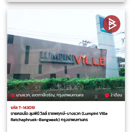
บางแวก, เขตภาษีเจริญ, กรุงเทพมหานคร
2 เดือน
รหัส T-143019
ขายคอนโด ลุมพินี วิลล์ ราชพฤกษ์-บางแวก (Lumpini Ville
Ratchaphruek-Bangwaek) กรุงเทพมหานคร